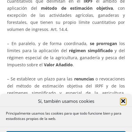
cuantitativos que delimitan en el
IRPF
el ámbito de
aplicación del
método de estimación objetiva
, con
excepción de las actividades agrícolas, ganaderas y
forestales, que tienen su propio límite cuantitativo por
volumen de ingresos. Art. 14.4.
– En paralelo, y de forma coordinada,
se prorrogan
los
límites para la aplicación del
régimen simplificado
y del
régimen especial de la agricultura, ganadería y pesca del
Impuesto sobre el
Valor Añadido
.
– Se establece un plazo para las
renuncias
o revocaciones
del método de estimación objetiva del IRPF y de los
regímenes simplificado y especial de la agricultura,
ganadería y pesca del IVA. Art. 15.
Sí, también usamos cookies
Principalmente usamos las cookies para que todo funcione bien y para
–
Libertad de amortización
en inversiones que utilicen
estadísticas propias de la web.
energía procedente de fuentes renovables, en el Impuesto
sobre Sociedades. Art. 17.1