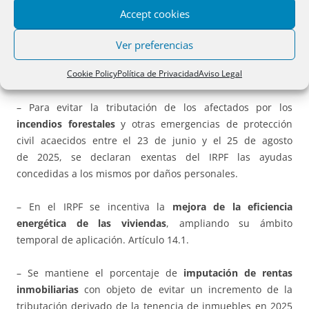
Accept cookies
– Se prorrogan
incentivos fiscales a los vehículos
eléctricos,
las infraestructuras de recarga y las inversiones
Ver preferencias
que utilicen energías renovables en IRPF y Sociedades.
Cookie Policy
Política de Privacidad
Aviso Legal
Artículo 14.3 y 17.2
– Para evitar la tributación de los afectados por los
incendios forestales
y otras emergencias de protección
civil acaecidos entre el 23 de junio y el 25 de agosto
de 2025, se declaran exentas del IRPF las ayudas
concedidas a los mismos por daños personales.
– En el IRPF se incentiva la
mejora de la eficiencia
energética de las viviendas
, ampliando su ámbito
temporal de aplicación. Artículo 14.1.
– Se mantiene el porcentaje de
imputación de rentas
inmobiliarias
con objeto de evitar un incremento de la
tributación derivado de la tenencia de inmuebles en 2025