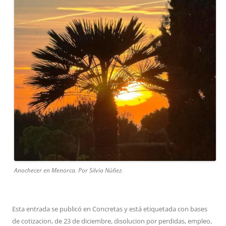
Anochecer en Menorca. Por Silvia Núñez.
Esta entrada se publicó en
Concretas
y está etiquetada con
bases
de cotizacion
,
de 23 de diciembre
,
disolucion por perdidas
,
empleo
,