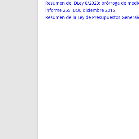
ENRIQUECIDAS
TITULARES 
Resumen del DLey 8/2023: prórroga de medi
NO DESESPERES
CAT
Informe 255. BOE diciembre 2015
Resumen de la Ley de Presupuestos Generale
A MANO
SUCESIONES 
FUTURAS NORMAS
GEORREFE
ALQUILE
TRI
LH Y C
¿SABIA
FRANCI
BÚSQUED