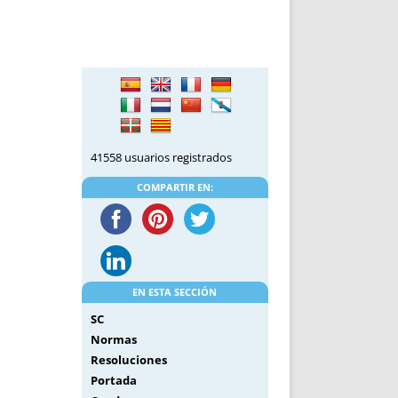
DE INICIO
PREMIO NYR
VORITOS
CONVENCIONES ANUALES
A IRPF
NUEVA ETAPA
AS
POLÍTICA DE PRIVACIDAD
IJUELAS
AVISO LEGAL
POTECA
REPORTAR INCIDENCIA
PERES
LOGOTIPO
41558 usuarios registrados
CES
ENTREVISTAS
COMPARTIR EN:
SONRISA
ENVÍA CORREO
CANALES DE VÍDEO
EN ESTA SECCIÓN
SC
Normas
Resoluciones
Portada