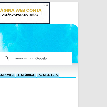
ESTA WEB
HISTÓRICO
ASISTENTE IA
A DGRN
QUÉ OFRECEMOS
 NIF
IDEARIO WEB
 LABORAL
QUIÉNES SOMOS
ÁBILES
HISTORIA
.