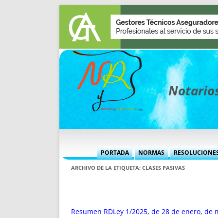
Notarios
PORTADA
NORMAS
RESOLUCIONE
MÁS USADAS (CUADRO)
INFORMES 
ARCHIVO DE LA ETIQUETA:
CLASES PASIVAS
INFORMES MENSUALES
VOCES P
MÁS DESTACADAS
VOCES M
TITULARES DESDE 2002
TITULARES
Resumen RDLey 1/2025, de 28 de enero, de m