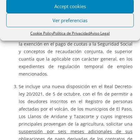
Accept cookies
volcánica, la prestación de cese de actividad para los
trabajadores autónomos que se han visto obligados a
Ver preferencias
cesar en la actividad como consecuencia directa de la
erupción volcánica; y las medidas extraordinarias de
Cookie Policy
Política de Privacidad
Aviso Legal
Seguridad Social para los trabajadores autónomos y
la exención en el pago de cuotas a la Seguridad Social
y conceptos de recaudación conjunta, de superior
cuantía que la aplicable con carácter general, en los
expedientes de regulación temporal de empleo
mencionados.
Se incluye una nueva disposición en el Real Decreto-
ley 20/2021, de 5 de octubre, con el fin de permitir a
los deudores inscritos en el Registro de personas
afectadas por el volcán, de los municipios de El Paso,
Los Llanos de Aridane y Tazacorte y cuyos ingresos
principales provengan de la agricultura, solicitar una
suspensión por seis meses adicionales de sus
obligaciones de pago derivadas de los contratos de