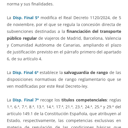
norma y sus finalidades.
La
Disp. Final 5ª
modifica el Real Decreto 1120/2024, de 5
de noviembre, por el que se regula la concesión directa de
subvenciones destinadas a la
financiación del transporte
público regular
de viajeros de Madrid, Barcelona, Valencia
y Comunidad Autónoma de Canarias, ampliando el plazo
de justificación previsto en el párrafo primero del apartado
6, de su artículo 4.
La
Disp. Final 6ª
establece la
salvaguardia de rango
de las
disposiciones normativas de rango reglamentario que se
ven modificadas por este Real Decreto-ley.
La
Disp. Final 7ª
recoge los
títulos competenciales
: reglas
1.ª, 6.ª, 7.ª, 8.ª, 13.ª, 14.ª, 17.ª, 21.ª, 23.ª, 24.ª, 25.ª y 29.ª del
artículo 149.1 de la Constitución Española, que atribuyen al
Estado, respectivamente, las competencias exclusivas en
materia de regulación de las condiciones básicas que