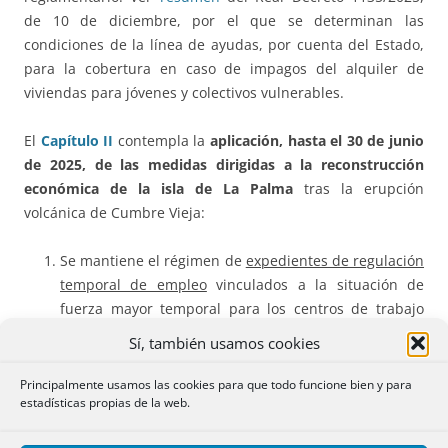
de 10 de diciembre, por el que se determinan las
condiciones de la línea de ayudas, por cuenta del Estado,
para la cobertura en caso de impagos del alquiler de
viviendas para jóvenes y colectivos vulnerables.
El
Capítulo II
contempla la
aplicación, hasta el 30 de junio
de 2025, de las medidas dirigidas a la reconstrucción
económica de la isla de La Palma
tras la erupción
volcánica de Cumbre Vieja:
Se mantiene el régimen de
expedientes de regulación
temporal de empleo
vinculados a la situación de
fuerza mayor temporal para los centros de trabajo
ubicados en los municipios de El Paso, Los Llanos de
Sí, también usamos cookies
Aridane y Tazacote, afectados por la erupción.
Principalmente usamos las cookies para que todo funcione bien y para
Se extiende hasta dicha fecha el
aplazamiento del
estadísticas propias de la web.
pago de cuotas de la Seguridad Social
de empresas y
autónomos afectados en su actividad por la erupción