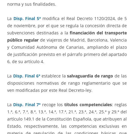
norma y sus finalidades.
La
Disp. Final 5ª
modifica el Real Decreto 1120/2024, de 5
de noviembre, por el que se regula la concesión directa de
subvenciones destinadas a la
financiación del transporte
público regular
de viajeros de Madrid, Barcelona, Valencia
y Comunidad Autónoma de Canarias, ampliando el plazo
de justificación previsto en el párrafo primero del apartado
6, de su artículo 4.
La
Disp. Final 6ª
establece la
salvaguardia de rango
de las
disposiciones normativas de rango reglamentario que se
ven modificadas por este Real Decreto-ley.
La
Disp. Final 7ª
recoge los
títulos competenciales
: reglas
1.ª, 6.ª, 7.ª, 8.ª, 13.ª, 14.ª, 17.ª, 21.ª, 23.ª, 24.ª, 25.ª y 29.ª del
artículo 149.1 de la Constitución Española, que atribuyen al
Estado, respectivamente, las competencias exclusivas en
materia de regulación de las condiciones básicas que