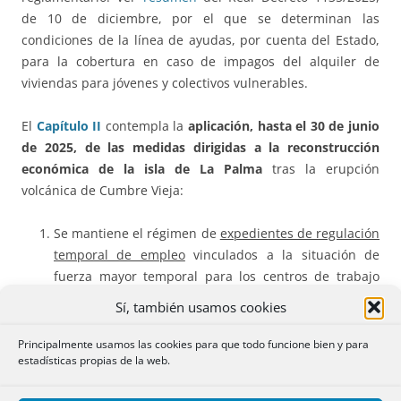
de 10 de diciembre, por el que se determinan las
condiciones de la línea de ayudas, por cuenta del Estado,
para la cobertura en caso de impagos del alquiler de
viviendas para jóvenes y colectivos vulnerables.
El
Capítulo II
contempla la
aplicación, hasta el 30 de junio
de 2025, de las medidas dirigidas a la reconstrucción
económica de la isla de La Palma
tras la erupción
volcánica de Cumbre Vieja:
Se mantiene el régimen de
expedientes de regulación
temporal de empleo
vinculados a la situación de
fuerza mayor temporal para los centros de trabajo
ubicados en los municipios de El Paso, Los Llanos de
Sí, también usamos cookies
Aridane y Tazacote, afectados por la erupción.
Principalmente usamos las cookies para que todo funcione bien y para
Se extiende hasta dicha fecha el
aplazamiento del
estadísticas propias de la web.
pago de cuotas de la Seguridad Social
de empresas y
autónomos afectados en su actividad por la erupción