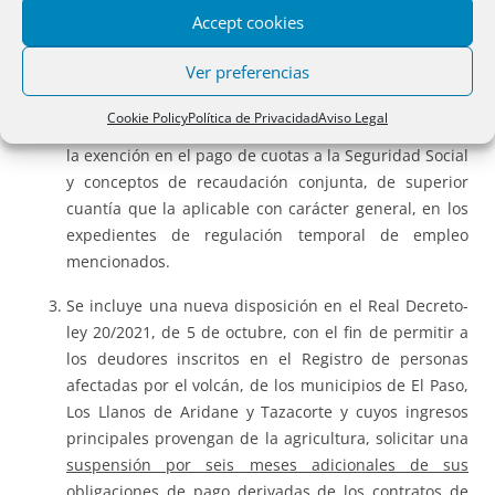
Accept cookies
volcánica, la prestación de cese de actividad para los
trabajadores autónomos que se han visto obligados a
Ver preferencias
cesar en la actividad como consecuencia directa de la
erupción volcánica; y las medidas extraordinarias de
Cookie Policy
Política de Privacidad
Aviso Legal
Seguridad Social para los trabajadores autónomos y
la exención en el pago de cuotas a la Seguridad Social
y conceptos de recaudación conjunta, de superior
cuantía que la aplicable con carácter general, en los
expedientes de regulación temporal de empleo
mencionados.
Se incluye una nueva disposición en el Real Decreto-
ley 20/2021, de 5 de octubre, con el fin de permitir a
los deudores inscritos en el Registro de personas
afectadas por el volcán, de los municipios de El Paso,
Los Llanos de Aridane y Tazacorte y cuyos ingresos
principales provengan de la agricultura, solicitar una
suspensión por seis meses adicionales de sus
obligaciones de pago derivadas de los contratos de