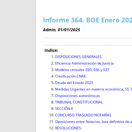
ENRIQUECIDAS
TITULARES 
NO DESESPERES
CAT
A MANO
SUCESIONES 
Informe 364. BOE Enero 202
FUTURAS NORMAS
GEORREFE
Admin, 01/01/2025
ALQUILE
TRI
LH Y C
Indice:
¿SABIA
DISPOSICIONES GENERALES
Eficiencia Administración de Justicia
FRANCI
Modelos censales 030, 036 y 037
BÚSQUED
Clasificación CNAE
Deuda del Estado 2025
Medidas Urgentes en materia económica, SS,
Disposiciones autonómicas
TRIBUNAL CONSTITUCIONAL
SECCIÓN II
CONCURSO TRASLADO NOTARÍAS
Oposiciones entre Notarios: lista definitiva de
RESOLUCIONES: