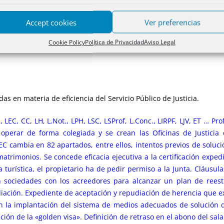
uena (Valladolid)
Accept cookies
Ver preferencias
Cookie Policy
Política de Privacidad
Aviso Legal
s en materia de eficiencia del Servicio Público de Justicia.
, LEC, CC, LH, L.Not., LPH, LSC, LSProf, L.Conc., LIRPF, LJV, ET … 
a operar de forma colegiada y se crean las Oficinas de Justicia
LEC cambia en 82 apartados, entre ellos, intentos previos de soluc
trimonios. Se concede eficacia ejecutiva a la certificación expedi
a turística, el propietario ha de pedir permiso a la Junta. Cláusula
n sociedades con los acreedores para alcanzar un plan de rees
ación. Expediente de aceptación y repudiación de herencia que exij
 en la implantación del sistema de medios adecuados de solución 
ión de la «golden visa». Definición de retraso en el abono del sal