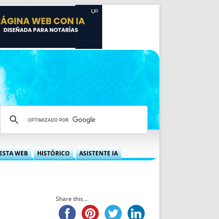
ESTA WEB
HISTÓRICO
ASISTENTE IA
A DGRN
QUÉ OFRECEMOS
 NIF
IDEARIO WEB
 LABORAL
QUIÉNES SOMOS
Share this...
ÁBILES
HISTORIA