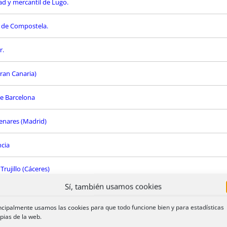
ad y mercantil de Lugo.
o de Compostela.
r.
Gran Canaria)
de Barcelona
Henares (Madrid)
ncia
rujillo (Cáceres)
Sí, también usamos cookies
es Balears)
ncipalmente usamos las cookies para que todo funcione bien y para estadísticas
 Palmas de Gran Canaria y notaria en excedencia
pias de la web.