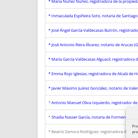
* María Núñez Núñez, registradora de la propied
* Inmaculada Espiñeira Soto, notaria de Santiag
* José Ángel García-Valdecasas Butrón, registrado
* José Antonio Riera Álvarez, notario de Arucas (
* María García-Valdecasas Alguacil, registradora 
* Emma Rojo Iglesias, registradora de Alcalá de 
*
Javier Máximo Juárez González, notario de Vale
*
Antonio Manuel Oliva Izquierdo, registrador de T
*
Shadia Nasser García, notaria de Formentera (Ill
Pri
* Beatriz Zamora Rodríguez. registradora de Las
pro