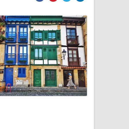
DE INICIO
PREMIO NYR
VORITOS
CONVENCIONES ANUALES
A IRPF
NUEVA ETAPA
AS
POLÍTICA DE PRIVACIDAD
IJUELAS
AVISO LEGAL
POTECA
REPORTAR INCIDENCIA
PERES
LOGOTIPO
CES
ENTREVISTAS
SONRISA
ENVÍA CORREO
CANALES DE VÍDEO