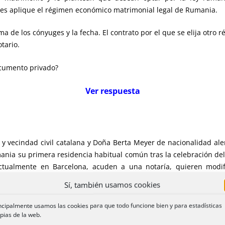
les aplique el régimen económico matrimonial legal de Rumania.
a de los cónyuges y la fecha. El contrato por el que se elija otro 
tario.
ocumento privado?
Ver respuesta
a y vecindad civil catalana y Doña Berta Meyer de nacionalidad a
ania su primera residencia habitual común tras la celebración del 
ctualmente en Barcelona, acuden a una notaría, quieren modifi
elegir la ley española y concretar luego la elección, en la legislaci
Sí, también usamos cookies
 común de ambos cónyuges en el momento de la celebración del
enes regulado en el libro segundo del Código Civil de Cataluña. ¿Cu
ncipalmente usamos las cookies para que todo funcione bien y para estadísticas
pias de la web.