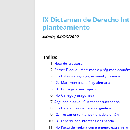
ENRIQUECIDAS
TITULARES 
NO DESESPERES
CAT
A MANO
SUCESIONES 
IX Dictamen de Derecho Int
FUTURAS NORMAS
GEORREFE
planteamiento
ALQUILE
Admin, 04/06/2022
TRI
LH Y C
¿SABIA
Indice:
FRANCI
Nota de la autora.-
Primer Bloque.- Matrimonio y régimen económ
BÚSQUED
1.- Futuros cónyuges, español y rumana
2.- Matrimonio catalán y alemana
3.- Cónyuges marroquíes
4.- Gallego y aragonesa
Segundo bloque.- Cuestiones sucesorias.
1.- Catalán residente en argentina
2.- Testamento mancomunado alemán
3.- Español con intereses en Francia
4.- Pacto de mejora con elemento extranjero