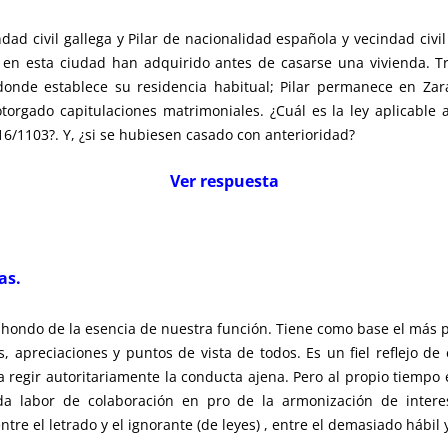
ndad civil gallega y Pilar de nacionalidad española y vecindad civ
 en esta ciudad han adquirido antes de casarse una vivienda. Tr
donde establece su residencia habitual; Pilar permanece en Zar
orgado capitulaciones matrimoniales. ¿Cuál es la ley aplicable 
6/1103?. Y, ¿si se hubiesen casado con anterioridad?
Ver respuesta
as.
s hondo de la esencia de nuestra función. Tiene como base el más p
es, apreciaciones y puntos de vista de todos. Es un fiel reflejo d
a regir autoritariamente la conducta ajena. Pero al propio tiempo
 labor de colaboración en pro de la armonización de interes
ntre el letrado y el ignorante (de leyes) , entre el demasiado hábil