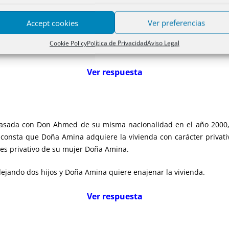
lgo así como el «valor» de los militares, se le supone. Convert
e a tener la certeza de que el notario (cada notario en concreto) 
Accept cookies
Ver preferencias
osa, naturalmente, que depende de vosotros mismos”
Cookie Policy
Política de Privacidad
Aviso Legal
permanente del notario”.
Ver respuesta
casada con Don Ahmed de su misma nacionalidad en el año 2000,
a consta que Doña Amina adquiere la vivienda con carácter privat
 es privativo de su mujer Doña Amina.
ejando dos hijos y Doña Amina quiere enajenar la vivienda.
Ver respuesta