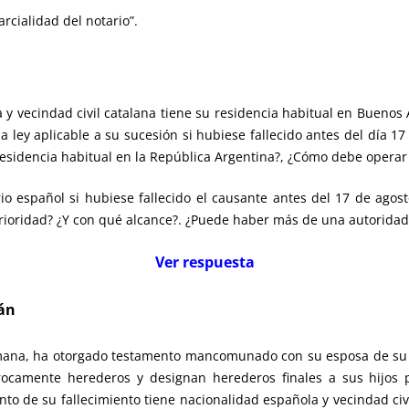
cialidad del notario”.
 y vecindad civil catalana tiene su residencia habitual en Buenos
 ley aplicable a su sucesión si hubiese fallecido antes del día 17 
esidencia habitual en la República Argentina?, ¿Cómo debe operar 
o español si hubiese fallecido el causante antes del 17 de agos
terioridad? ¿Y con qué alcance?. ¿Puede haber más de una autorida
Ver respuesta
án
lemana, ha otorgado testamento mancomunado con su esposa de su
procamente herederos y designan herederos finales a sus hijos
ento de su fallecimiento tiene nacionalidad española y vecindad ci