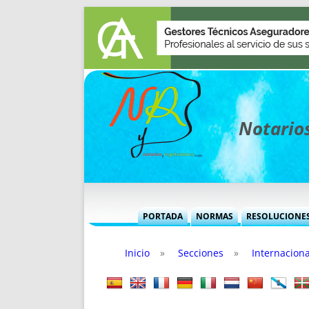
Notarios
PORTADA
NORMAS
RESOLUCIONE
MÁS USADAS (CUADRO)
INFORMES 
Inicio
»
Secciones
»
Internaciona
INFORMES MENSUALES
VOCES P
MÁS DESTACADAS
VOCES M
TITULARES DESDE 2002
TITULARES