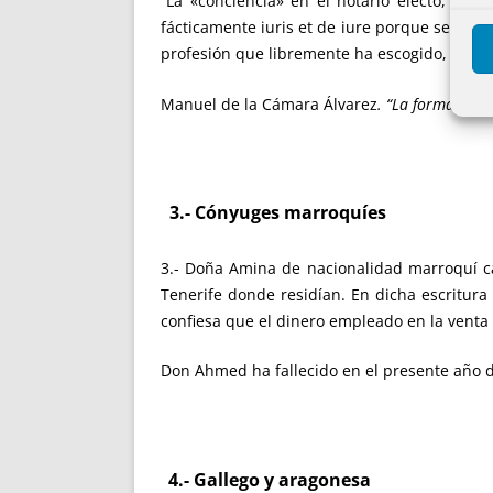
“La «conciencia» en el notario electo, es a
fácticamente iuris et de iure porque se llegu
profesión que libremente ha escogido, es c
Manuel de la Cámara Álvarez
. “La formación 
3.- Cónyuges marroquíes
3.- Doña Amina de nacionalidad marroquí 
Tenerife donde residían. En dicha escritur
confiesa que el dinero empleado en la venta
Don Ahmed ha fallecido en el presente año d
4.- Gallego y aragonesa