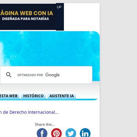
ESTA WEB
HISTÓRICO
ASISTENTE IA
A DGRN
QUÉ OFRECEMOS
n de Derecho Internacional...
 NIF
IDEARIO WEB
 LABORAL
QUIÉNES SOMOS
Share this...
ÁBILES
HISTORIA