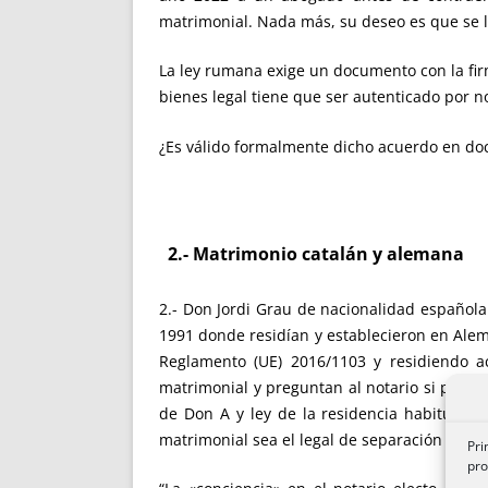
matrimonial. Nada más, su deseo es que se 
La ley rumana exige un documento con la firm
bienes legal tiene que ser autenticado por no
¿Es válido formalmente dicho acuerdo en d
2.- Matrimonio catalán y alemana
2.- Don Jordi Grau de nacionalidad español
1991 donde residían y establecieron en Alem
Reglamento (UE) 2016/1103 y residiendo a
matrimonial y preguntan al notario si pueden 
de Don A y ley de la residencia habitual
matrimonial sea el legal de separación de bi
Pri
pro