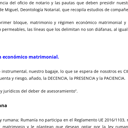
ia del oficio de notario y las pautas que deben presidir nuestr
de Miguel, Deontología Notarial, que recopila estudios de compañer
primer bloque, matrimonio y régimen económico matrimonial y
ermeables, las líneas que los delimitan no son diáfanas, al igual 
n económico matrimonial.
 instrumental, nuestro bagaje, lo que se espera de nosotros es
uenta y riesgo, añado, la DECENCIA, la PRESENCIA y la PACIENCIA.
 y jurídicos del deber de asesoramiento”.
ana
y rumana; Rumanía no participa en el Reglamento UE 2016/1103, 
 matrimonio y le plantean que desean optar por la ley ruma