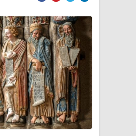
DE INICIO
PREMIO NYR
VORITOS
CONVENCIONES ANUALES
A IRPF
NUEVA ETAPA
AS
POLÍTICA DE PRIVACIDAD
IJUELAS
AVISO LEGAL
POTECA
REPORTAR INCIDENCIA
PERES
LOGOTIPO
CES
ENTREVISTAS
SONRISA
ENVÍA CORREO
CANALES DE VÍDEO