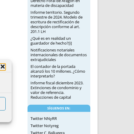
Derecho Foral de Aragón en
materia de discapacidad
Informe territorio. Segundo
trimestre de 2024. Modelo de
escritura de rectificación de
descripción conforme al art.
201.1 LH
¿Qué es en realidad un
guardador de hecho?[i]
Notificaciones notariales
internacionales de documentos
extrajudiciales
El contador de la portada
alcanzó los 10 millones. ¿Cómo
interpretarlo?
Informe fiscal diciembre 2023.
Extinciones de condominio y
valor de referencia.
Reducciones de capital
SÍGUENOS EN:
Twitter NNyRR
Twitter Notyreg
Twitter C. Ballugera