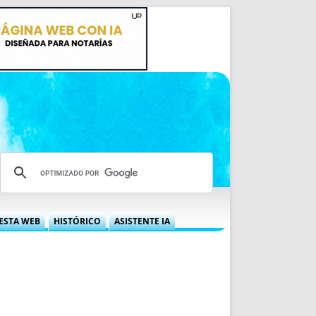
ESTA WEB
HISTÓRICO
ASISTENTE IA
A DGRN
QUÉ OFRECEMOS
 NIF
IDEARIO WEB
 LABORAL
QUIÉNES SOMOS
ÁBILES
HISTORIA