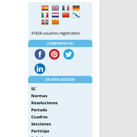
DE INICIO
PREMIO NYR
VORITOS
CONVENCIONES ANUALES
A IRPF
NUEVA ETAPA
AS
POLÍTICA DE PRIVACIDAD
41828 usuarios registrados
IJUELAS
AVISO LEGAL
POTECA
REPORTAR INCIDENCIA
COMPARTIR EN:
PERES
LOGOTIPO
CES
ENTREVISTAS
SONRISA
ENVÍA CORREO
EN ESTA SECCIÓN
CANALES DE VÍDEO
SC
Normas
Resoluciones
Portada
Cuadros
Secciones
Participa