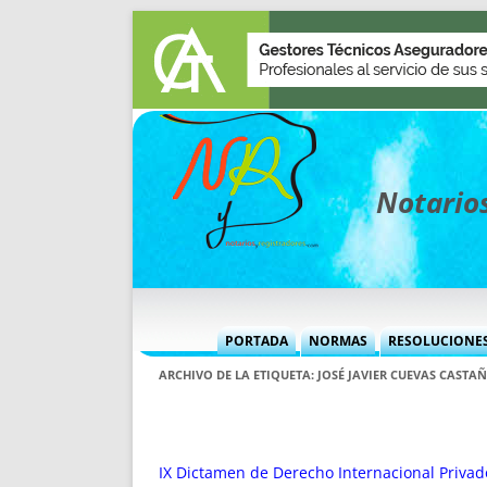
Notarios
PORTADA
NORMAS
RESOLUCIONE
MÁS USADAS (CUADRO)
INFORMES 
ARCHIVO DE LA ETIQUETA:
JOSÉ JAVIER CUEVAS CASTA
INFORMES MENSUALES
VOCES P
MÁS DESTACADAS
VOCES M
TITULARES DESDE 2002
TITULARES
IX Dictamen de Derecho Internacional Privad