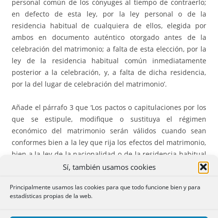
personal común de los cónyuges al tiempo de contraerlo;
en defecto de esta ley, por la ley personal o de la
residencia habitual de cualquiera de ellos, elegida por
ambos en documento auténtico otorgado antes de la
celebración del matrimonio; a falta de esta elección, por la
ley de la residencia habitual común inmediatamente
posterior a la celebración, y, a falta de dicha residencia,
por la del lugar de celebración del matrimonio’.
Añade el párrafo 3 que ‘Los pactos o capitulaciones por los
que se estipule, modifique o sustituya el régimen
económico del matrimonio serán válidos cuando sean
conformes bien a la ley que rija los efectos del matrimonio,
bien a la ley de la nacionalidad o de la residencia habitual
de cualquiera de las partes al tiempo del otorgamiento»
Sí, también usamos cookies
Principalmente usamos las cookies para que todo funcione bien y para
Resulta imposible que los hoy litigantes, ambos de
estadísticas propias de la web.
nacionalidad marroquí al tiempo de contraer matrimonio,
casados en Marruecos, estén sujetos al régimen económico