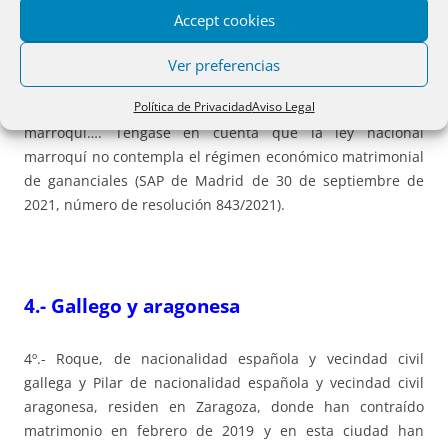
matrimonial de la sociedad de gananciales, régimen
Accept cookies
regulado en el Código Civil español, ya que conforme a la
norma de conflicto española los efectos del matrimonio se
Ver preferencias
rigen, en primer lugar, por la ley personal común al tiempo
Política de Privacidad
Aviso Legal
de contraerlo, y a esa fecha, ambos eran de nacionalidad
marroquí…. Téngase en cuenta que la ley nacional
marroquí no contempla el régimen económico matrimonial
de gananciales (SAP de Madrid de 30 de septiembre de
2021, número de resolución 843/2021).
4.- Gallego y aragonesa
4º.- Roque, de nacionalidad española y vecindad civil
gallega y Pilar de nacionalidad española y vecindad civil
aragonesa, residen en Zaragoza, donde han contraído
matrimonio en febrero de 2019 y en esta ciudad han