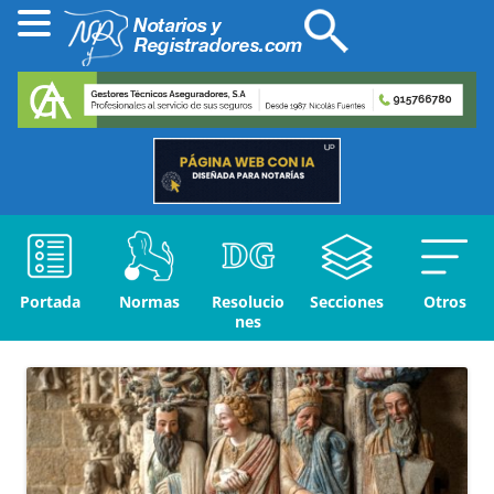
Portada
Normas
Resolucio
Secciones
Otros
nes