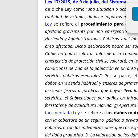
Ley 17/2015, de 9 de julio, del Sistema Nac
de dicha Ley como “
una situación o aconteci
cantidad de víctimas, daños e impactos materi
Ley
se refiere al
procedimiento para decla
afectada gravemente por una emergencia de prot
Hacienda y Administraciones Públicas y del Inter
área afectada. Dicha declaración podrá ser sol
Gobierno podrá solicitar informe a la comun
emergencia de protección civil se valorará, en 
condiciones de vida de la población en un área
servicios públicos esenciales
”. Por su parte, e
daños en vivienda habitual y enseres de prime
personas físicas o jurídicas que hayan llevad
servicios. e) Subvenciones por daños en infra
forestales y de acuicultura marina. g) Apertura 
tan mentada Ley
se refiere a
los daños mate
con la cobertura de un seguro, público o priva
Públicas, o con las indemnizaciones que corresp
del daño producido. 3. La valoración de los dañ