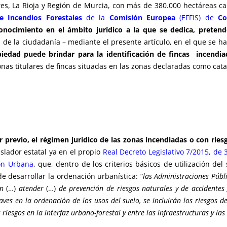
es, La Rioja y Región de Murcia, con más de 380.000 hectáreas ca
e Incendios Forestales
de la
Comisión Europea
(EFFIS) de
Co
conocimiento en el ámbito jurídico a la que se dedica, preten
 de la ciudadanía – mediante el presente artículo, en el que se h
opiedad puede brindar para la identificación de fincas incendi
onas titulares de fincas situadas en las zonas declaradas como cata
er previo, el régimen jurídico de las zonas incendiadas o con rie
slador estatal ya en el propio
Real Decreto Legislativo 7/2015, de 
ión Urbana
, que, dentro de los criterios básicos de utilización de
e desarrollar la ordenación urbanística: “
las
Administraciones Públi
án
(…)
atender
(…)
de prevención de riesgos naturales y de accidentes
aves en la ordenación de los usos del suelo, se incluirán los riesgos d
 riesgos en la interfaz urbano-forestal y entre las infraestructuras y las