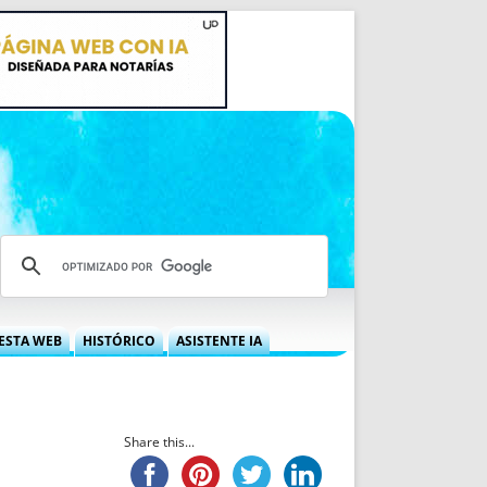
ESTA WEB
HISTÓRICO
ASISTENTE IA
A DGRN
QUÉ OFRECEMOS
 NIF
IDEARIO WEB
 LABORAL
QUIÉNES SOMOS
Share this...
ÁBILES
HISTORIA