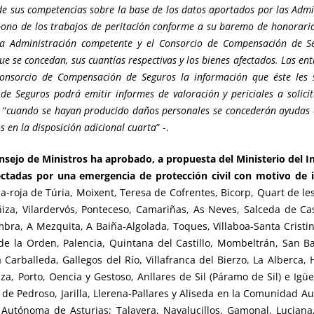
de sus competencias sobre la base de los datos aportados por las Admi
no de los trabajos de peritación conforme a su baremo de honorarios p
 la Administración competente y el Consorcio de Compensación de S
ue se concedan, sus cuantías respectivas y los bienes afectados. Las en
Consorcio de Compensación de Seguros la información que éste les s
e Seguros podrá emitir informes de valoración y periciales a solicit
 “
cuando se hayan producido daños personales se concederán ayudas e
s en la disposición adicional cuarta
” -.
nsejo de Ministros
ha aprobado, a propuesta del Ministerio del In
tadas por una emergencia de protección civil con motivo de in
ba-roja de Túria, Moixent, Teresa de Cofrentes, Bicorp, Quart de les
ñiza, Vilardervós, Ponteceso, Camariñas, As Neves, Salceda de Ca
ra, A Mezquita, A Baiña-Algolada, Toques, Villaboa-Santa Cristi
 la Orden, Palencia, Quintana del Castillo, Mombeltrán, San Bar
Carballeda, Gallegos del Río, Villafranca del Bierzo, La Alberca, 
a, Porto, Oencia y Gestoso, Anllares de Sil (Páramo de Sil) e Ig
r de Pedroso, Jarilla, Llerena-Pallares y Aliseda en la Comunidad
utónoma de Asturias; Talavera, Navalucillos, Gamonal, Luciana