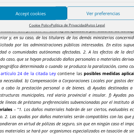
ional de Protección Civil, cuyo artículo segundo, en su apartado s
miento que altera o interrumpe sustancialmente el funcionamiento d
Accept cookies
Ver preferencias
ales, cuya atención supera los medios disponibles de la propia comun
rar una zona como afectada gravemente por una emergencia de 
Cookie Policy
Política de Privacidad
Aviso Legal
ección civil prevista en esta ley se efectuará por acuerdo de Consej
ior y, en su caso, de los titulares de los demás ministerios concernido
icitada por las administraciones públicas interesadas. En estos supues
idad o comunidades autónomas afectadas. 2. A los efectos de la dec
todo caso, que se hayan producido daños personales o materiales deriv
 geográfica determinada o cuando se produzca la paralización, como co
l
artículo 24 de la citada Ley
contiene las
posibles medidas aplica
ra necesidad. b) Compensación a Corporaciones Locales por gastos deri
o a cabo la prestación personal o de bienes. d) Ayudas destinadas a e
estructuras municipales, red viaria provincial e insular. f) Ayudas p
de líneas de préstamo preferenciales subvencionadas por el Instituto de
riales
– “
1. Los daños materiales habrán de ser ciertos, evaluables 
do. 2. Las ayudas por daños materiales serán compatibles con las que
ondieran en virtud de pólizas de seguro, sin que en ningún caso el impo
os materiales se hará por organismos especializados en tasación de sini