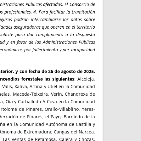
nistraciones Públicas afectadas. El Consorcio de
rofesionales. 4. Para facilitar la tramitación
eguros podrán intercambiarse los datos sobre
tidades aseguradoras que operen en el territorio
olicite para dar cumplimiento a lo dispuesto
ud y en favor de las Administraciones Públicas
conómicas por fallecimiento y por incapacidad
terior, y con fecha de 26 de agosto de 2025,
cendios forestales las siguientes
: Alcoleja,
 Valls, Xátiva, Artina y Utiel en la Comunidad
selas, Maceda-Teixeira, Verín, Chandrexa de
na, Oia y Carballedo-A Cova en la Comunidad
tolomé de Pinares, Orallo-Villablino, Yeres-
Herradón de Pinares, el Payo, Barniedo de la
üeña en la Comunidad Autónoma de Castilla y
 Autónoma de Extremadura; Cangas del Narcea,
, Las Ventas de Retamosa, Calera y Chozas,