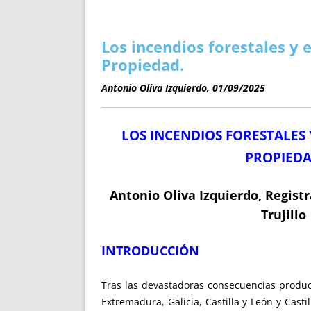
ENRIQUECIDAS
TITULARES 
NO DESESPERES
CAT
A MANO
SUCESIONES 
Los incendios forestales y e
FUTURAS NORMAS
GEORREFE
Propiedad.
ALQUILE
Antonio Oliva Izquierdo, 01/09/2025
TRI
LH Y C
LOS INCENDIOS FORESTALES 
¿SABIA
FRANCI
PROPIED
BÚSQUED
Antonio Oliva Izquierdo, Regist
Trujillo
INTRO
DUCCIÓN
Tras las devastadoras consecuencias produ
Extremadura, Galicia, Castilla y León y Cas