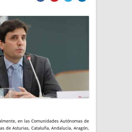
DE INICIO
PREMIO NYR
VORITOS
CONVENCIONES ANUALES
A IRPF
NUEVA ETAPA
AS
POLÍTICA DE PRIVACIDAD
IJUELAS
AVISO LEGAL
POTECA
REPORTAR INCIDENCIA
PERES
LOGOTIPO
CES
ENTREVISTAS
SONRISA
ENVÍA CORREO
CANALES DE VÍDEO
cialmente, en las Comunidades Autónomas de
as de Asturias, Cataluña, Andalucía, Aragón,