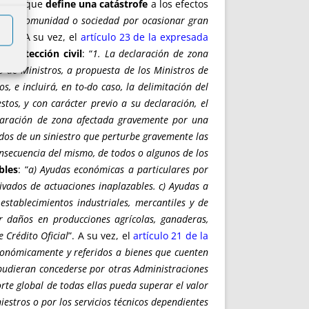
exto
, que
define una catástrofe
a los efectos
e una comunidad o sociedad por ocasionar gran
idad
”. A su vez, el
artículo 23 de la expresada
protección civil
: “
1. La declaración de zona
o de Ministros, a propuesta de los Ministros de
s, e incluirá, en to-do caso, la delimitación del
tos, y con carácter previo a su declaración, el
laración de zona afectada gravemente por una
ados de un siniestro que perturbe gravemente las
nsecuencia del mismo, de todos o algunos de los
bles
: “
a) Ayudas económicas a particulares por
vados de actuaciones inaplazables. c) Ayudas a
stablecimientos industriales, mercantiles y de
or daños en producciones agrícolas, ganaderas,
 Crédito Oficial
”. A su vez, el
artículo 21 de la
económicamente y referidos a bienes que cuenten
 pudieran concederse por otras Administraciones
rte global de todas ellas pueda superar el valor
estros o por los servicios técnicos dependientes