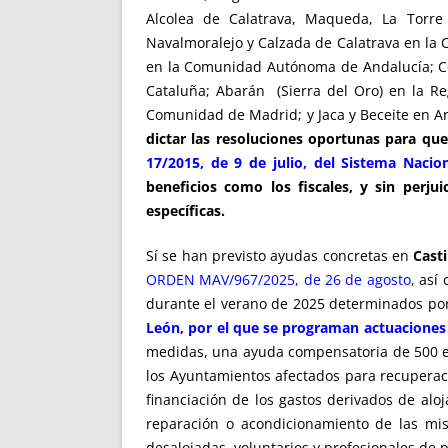
Alcolea de Calatrava, Maqueda, La Torre
Navalmoralejo y Calzada de Calatrava en la 
en la Comunidad Autónoma de Andalucía; Corn
Cataluña; Abarán (Sierra del Oro) en la Re
Comunidad de Madrid; y Jaca y Beceite en A
dictar las resoluciones oportunas para que
17/2015, de 9 de julio, del Sistema Nacion
beneficios como los fiscales, y sin perj
específicas.
Sí se han previsto ayudas concretas en
Casti
ORDEN MAV/967/2025, de 26 de agosto
, así
durante el verano de 2025 determinados po
León, por el que se programan actuaciones 
medidas, una ayuda compensatoria de 500 eur
los Ayuntamientos afectados para recuperaci
financiación de los gastos derivados de alo
reparación o acondicionamiento de las mis
desalojadas, voluntarios y profesionales de p