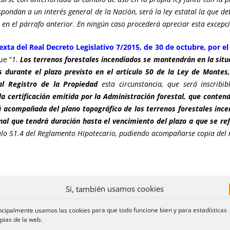
ondan a un interés general de la Nación, será la ley estatal la que de
s en el párrafo anterior. En ningún caso procederá apreciar esta excep
exta del Real Decreto Legislativo 7/2015, de 30 de octubre, por e
ue “
1.
Los terrenos forestales incendiados se mantendrán en la situac
s durante el plazo previsto en el artículo 50 de la Ley de Montes,
al Registro de la Propiedad
esta circunstancia, que será inscribib
 la certificación emitida por la Administración forestal, que conten
rá acompañada del plano topográfico de los terrenos forestales ince
nal que tendrá duración hasta el vencimiento del plazo a que se re
ículo 51.4 del Reglamento Hipotecario, pudiendo acompañarse copia del
Sí, también usamos cookies
reciso analizar, con carácter previo, el régimen jurídico que
ncipalmente usamos las cookies para que todo funcione bien y para estadísticas
pias de la web.
 zona afectada gravemente por una emergencia de protección civ