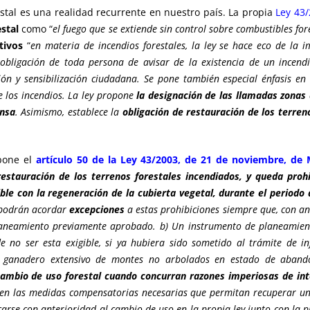
estal es una realidad recurrente en nuestro país. La propia
Ley 43
estal
como “
el fuego que se extiende sin control sobre combustibles for
tivos
“
en materia de incendios forestales, la ley se hace eco de la i
 obligación de toda persona de avisar de la existencia de un incend
 y sensibilización ciudadana. Se pone también especial énfasis en 
e los incendios. La ley propone
la designación de las llamadas zonas 
ensa
. Asimismo, establece la
obligación de restauración de los terre
spone el
artículo 50 de la Ley 43/2003, de 21 de noviembre, de
restauración de los terrenos forestales incendiados, y queda proh
ble con la regeneración de la cubierta vegetal, durante el periodo
 podrán acordar
excepciones
a estas prohibiciones siempre que, con ant
planeamiento previamente aprobado. b) Un instrumento de planeamient
e no ser esta exigible, si ya hubiera sido sometido al trámite de inf
 o ganadero extensivo de montes no arbolados en estado de aban
mbio de uso forestal cuando concurran razones imperiosas de int
en las medidas compensatorias necesarias que permitan recuperar una
arse con anterioridad al cambio de uso en la propia ley junto con la p