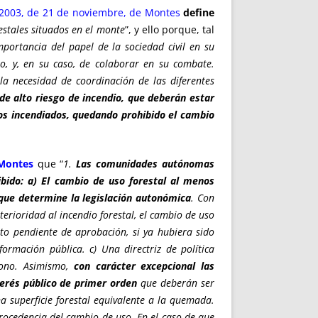
/2003, de 21 de noviembre, de Montes
define
estales situados en el monte
”, y ello porque, tal
mportancia del papel de la sociedad civil en su
io, y, en su caso, de colaborar en su combate.
la necesidad de coordinación de las diferentes
de alto riesgo de incendio, que deberán estar
nos incendiados, quedando prohibido el cambio
 Montes
que “
1.
Las comunidades autónomas
ibido: a) El cambio de uso forestal al menos
 que determine la legislación autonómica
. Con
erioridad al incendio forestal, el cambio de uso
o pendiente de aprobación, si ya hubiera sido
ormación pública. c) Una directriz de política
dono. Asimismo,
con carácter excepcional las
erés público de primer orden
que deberán ser
 superficie forestal equivalente a la quemada.
rocedencia del cambio de uso. En el caso de que