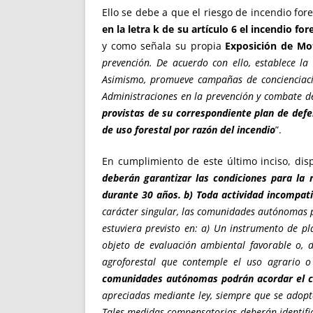
Ello se debe a que el riesgo de incendio for
en la letra k de su artículo 6 el incendio for
y como señala su propia
Exposición de Mo
prevención. De acuerdo con ello, establece la
Asimismo, promueve campañas de concienciación
Administraciones en la prevención y combate d
provistas de su correspondiente plan de def
de uso forestal por razón del incendio
”.
En cumplimiento de este último inciso, di
deberán garantizar las condiciones para la 
durante 30 años. b) Toda actividad incompati
carácter singular, las comunidades autónomas
estuviera previsto en: a) Un instrumento de 
objeto de evaluación ambiental favorable o, d
agroforestal que contemple el uso agrario
comunidades autónomas podrán acordar el ca
apreciadas mediante ley, siempre que se adopt
Tales medidas compensatorias deberán identific