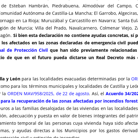
 de Esteban Hambrán, Piedrabuena, Almodóvar del Campo, Caz
Comunidad Autónoma de Castilla-La Mancha; El Garrobo, Algeciras, C
ago en La Rioja; Muruzábal y Carcastillo en Navarra; Santa Eulal
gión de Murcia; Villa del Prado, Navalcarnero, Colmenar Viejo, 
ragón.
Si bien esta declaración no contiene ayudas concretas, sí
 los afectados en las zonas declaradas de emergencia civil pued
al de Protección Civil
que han sido previamente relacionadas 
uicio de que en el futuro pueda dictarse un Real Decreto más 
lla y León
para las localidades evacuadas determinadas por la
OR
 como para los términos municipales y localidades de Castilla y Le
r la
ORDEN MAV/958/2025, de 22 de agosto
. Así, el
Acuerdo 34/2025
para la recuperación de las zonas afectadas por incendios forest
os a las familias desalojadas de las viviendas en las localidades
ón, adecuación y puesta en valor de bienes integrantes del patr
jamiento temporal de las personas cuya vivienda haya sido afect
mas, y ayudas directas a los Municipios por los gastos deriva
rotección civil y extinción de incendios.