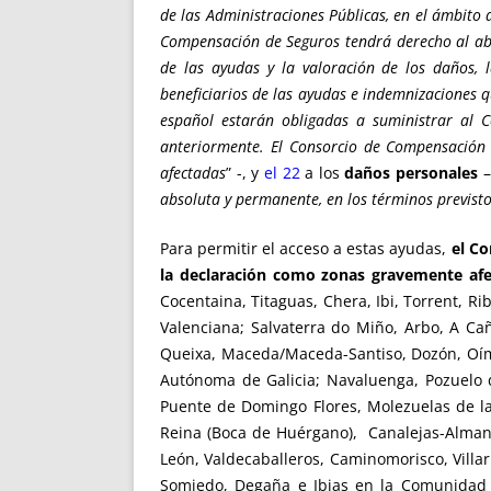
de las Administraciones Públicas, en el ámbito 
Compensación de Seguros tendrá derecho al abo
de las ayudas y la valoración de los daños,
beneficiarios de las ayudas e indemnizaciones q
español estarán obligadas a suministrar al 
anteriormente. El Consorcio de Compensación d
afectadas
” -, y
el 22
a los
daños personales
–
absoluta y permanente, en los términos previsto
Para permitir el acceso a estas ayudas,
el Co
la declaración como zonas gravemente afec
Cocentaina, Titaguas, Chera, Ibi, Torrent, Ri
Valenciana; Salvaterra do Miño, Arbo, A Ca
Queixa, Maceda/Maceda-Santiso, Dozón, Oímb
Autónoma de Galicia; Navaluenga, Pozuelo de
Puente de Domingo Flores, Molezuelas de la 
Reina (Boca de Huérgano), Canalejas-Almanz
León, Valdecaballeros, Caminomorisco, Villa
Somiedo, Degaña e Ibias en la Comunidad A