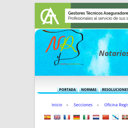
Notarios
PORTADA
NORMAS
RESOLUCIONE
MÁS USADAS (CUADRO)
INFORMES 
Inicio
»
Secciones
»
Oficina Regi
INFORMES MENSUALES
VOCES P
MÁS DESTACADAS
VOCES M
TITULARES DESDE 2002
TITULARES