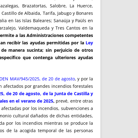
alegas, Brazatortas, Salobre, La Huerce,
astillo de Albaida, Tarifa, Jabugo y Bonares
ia en las Islas Baleares; Sanaüja y Paüls en
Zarzalejo, Valdemaqueda y Tres Cantos en la
 permite a las Administraciones competentes
an recibir las ayudas permitidas por la
Ley
de manera sucinta; sin perjuicio de otros
específico que contenga ulteriores ayudas
DEN MAV/945/2025, de 20 de agosto
, y por la
ón afectados por grandes incendios forestales
, de 20 de agosto, de la Junta de Castilla y
ales en el verano de 2025
,
prevé, entre otras
 afectadas por los incendios, subvenciones a
imonio cultural dañados de dichas entidades,
ada por los incendios mientras se produce la
dos de la acogida temporal de las personas