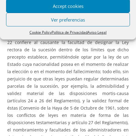
Accept cookies
Reglamento; excepcionalmente, puede ser aplicada la ley
del Estado con el que el causante mantenía un vínculo
Ver preferencias
manifiestamente más estrecho, leyes que pueden verse
desplazadas por la Ley de un Estado de la nacionalidad del
Cookie Policy
Política de Privacidad
Aviso Legal
causante si hace uso de la professio iuris ya que el artículo
22 confiere al causante la facultad de designar la Ley
rectora de la sucesión dentro de los límites que dicho
precepto establece, permitiéndole optar por la ley de un
Estado cuya nacionalidad posea en el momento de realizar
la elección o en el momento del fallecimiento; todo ello, sin
perjuicio de que otras leyes puedan regular determinadas
parcelas de la sucesión, por ejemplo, la admisibilidad y
validez material de las disposiciones mortis-causa
(artículos 24 a 26 del Reglamento), y la validez formal de
éstas (Convenio de la Haya de 5 de Octubre de 1961, sobre
los conflictos de leyes en materia de forma de las
disposiciones testamentarias y artículo 27 del Reglamento),
el nombramiento y facultades de los administradores en