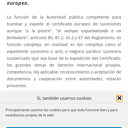
europeo.
La función de la Autoridad pública competente para
tramitar y expedir el certificado europeo de sucesiones
aunque “a la postre”, “
se vuelque esquematizada a un
formulario”
, artículos 80, 81.2, 65.2 y 67 del Reglamento, es
función compleja, en realidad es tan compleja como el
expediente sucesorio o acto o negocio jurídico sucesorio
sustanciado que sea base de la expedición del Certificado;
los grandes temas de Derecho internacional privado,
competencia, ley aplicable, reconocimiento o aceptación de
documentos y cooperación entre autoridades, estarán
presentes.
Sí, también usamos cookies
Europa aboga por el principio de unidad sucesoria, una
única Ley regula la sucesión y el Reglamento establece
Principalmente usamos las cookies para que todo funcione bien y para
como nexo general a efectos de determinar la Ley
estadísticas propias de la web.
aplicable, la ley del Estado de la residencia habitual del
causante en el momento del fallecimiento, artículo 21.1 del