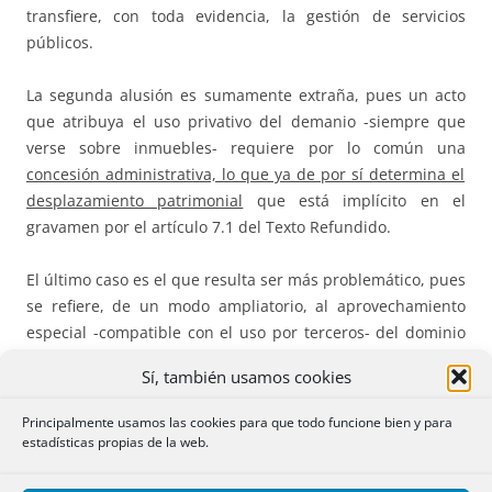
transfiere, con toda evidencia, la gestión de servicios
públicos.
La segunda alusión es sumamente extraña, pues un acto
que atribuya el uso privativo del demanio -siempre que
verse sobre inmuebles- requiere por lo común una
concesión administrativa, lo que ya de por sí determina el
desplazamiento patrimonial
que está implícito en el
gravamen por el artículo 7.1 del Texto Refundido.
El último caso es el que resulta ser más problemático, pues
se refiere, de un modo ampliatorio, al aprovechamiento
especial -compatible con el uso por terceros- del dominio
público, pero «[…] siempre que se origine un
Sí, también usamos cookies
desplazamiento patrimonial en favor de particulares»; de
la mera enunciación de la norma, atendiendo, como punto
Principalmente usamos las cookies para que todo funcione bien y para
de partida, a su puro tenor gramatical, resulta con claridad
estadísticas propias de la web.
que la posición esgrimida en el Tribunal Supremo es
equivocada,
pues el precepto no equipara, a todo trance,