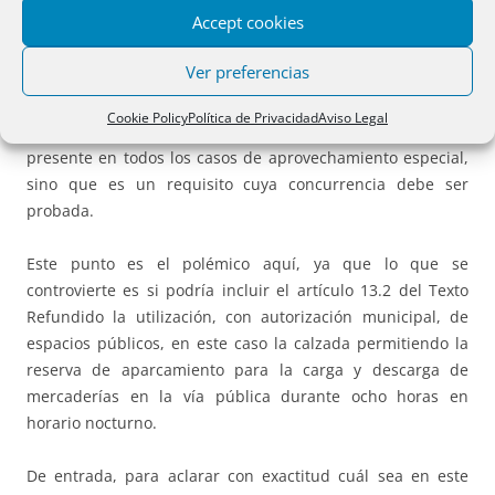
Accept cookies
la concesión y la autorización
que recae sobre el
aprovechamiento especial como modalidades comunes de
Ver preferencias
gravamen, sino que lo condiciona y subordina a la
concurrencia probada de la existencia de ese
Cookie Policy
Política de Privacidad
Aviso Legal
desplazamiento patrimonial
que, obviamente, no está
presente en todos los casos de aprovechamiento especial,
sino que es un requisito cuya concurrencia debe ser
probada.
Este punto es el polémico aquí, ya que lo que se
controvierte es si podría incluir el artículo 13.2 del Texto
Refundido la utilización, con autorización municipal, de
espacios públicos, en este caso la calzada permitiendo la
reserva de aparcamiento para la carga y descarga de
mercaderías en la vía pública durante ocho horas en
horario nocturno.
De entrada, para aclarar con exactitud cuál sea en este