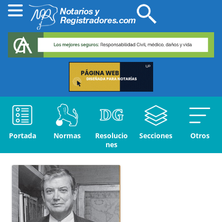
Portada
Normas
Resolucio
Secciones
Otros
nes