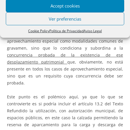
Accept cookies
la mera enunciación de la norma, atendiendo, como punto
de partida, a su puro tenor gramatical, resulta con claridad
Ver preferencias
que la posición esgrimida en el Tribunal Supremo es
equivocada,
pues el precepto no equipara, a todo trance,
Cookie Policy
Política de Privacidad
Aviso Legal
la concesión y la autorización
que recae sobre el
aprovechamiento especial como modalidades comunes de
gravamen, sino que lo condiciona y subordina a la
concurrencia probada de la existencia de ese
desplazamiento patrimonial
que, obviamente, no está
presente en todos los casos de aprovechamiento especial,
sino que es un requisito cuya concurrencia debe ser
probada.
Este punto es el polémico aquí, ya que lo que se
controvierte es si podría incluir el artículo 13.2 del Texto
Refundido la utilización, con autorización municipal, de
espacios públicos, en este caso la calzada permitiendo la
reserva de aparcamiento para la carga y descarga de