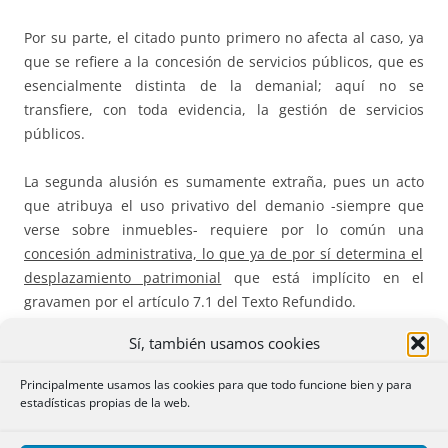
Por su parte, el citado punto primero no afecta al caso, ya
que se refiere a la concesión de servicios públicos, que es
esencialmente distinta de la demanial; aquí no se
transfiere, con toda evidencia, la gestión de servicios
públicos.
La segunda alusión es sumamente extraña, pues un acto
que atribuya el uso privativo del demanio -siempre que
verse sobre inmuebles- requiere por lo común una
concesión administrativa, lo que ya de por sí determina el
desplazamiento patrimonial
que está implícito en el
gravamen por el artículo 7.1 del Texto Refundido.
Sí, también usamos cookies
El último caso es el que resulta ser más problemático, pues
se refiere, de un modo ampliatorio, al aprovechamiento
Principalmente usamos las cookies para que todo funcione bien y para
especial -compatible con el uso por terceros- del dominio
estadísticas propias de la web.
público, pero «[…] siempre que se origine un
desplazamiento patrimonial en favor de particulares»; de