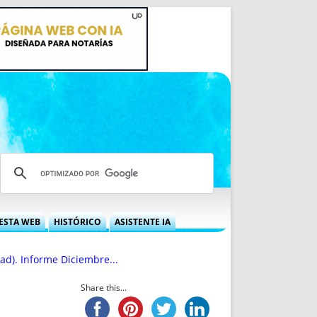
ESTA WEB
HISTÓRICO
ASISTENTE IA
A DGRN
QUÉ OFRECEMOS
dad). Informe Diciembre...
 NIF
IDEARIO WEB
 LABORAL
QUIÉNES SOMOS
Share this...
ÁBILES
HISTORIA