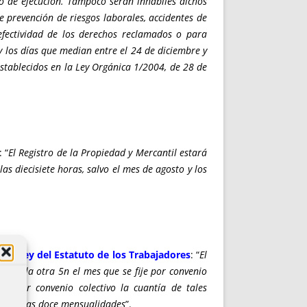
 o de ejecución. Tampoco serán inhábiles dichos
 prevención de riesgos laborales, accidentes de
efectividad de los derechos reclamados o para
y los días que median entre el 24 de diciembre y
 establecidos en la Ley Orgánica 1/2004, de 28 de
: “
El Registro de la Propiedad y Mercantil estará
as diecisiete horas, salvo el mes de agosto y los
e la Ley del Estatuto de los Trabajadores
: “
El
dad y la otra 5n el mes que se fije por convenio
ará por convenio colectivo la cuantía de tales
een en las doce mensualidades
”.