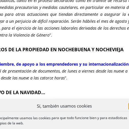
públicas, tanto en el proceso declarativo como en trámite de recurso
medidas precautorias y medidas cautelares, en particular en materia de
mo para otras actuaciones que tiendan directamente a asegurar la 
ar a un perjuicio de difícil reparación. Serán hábiles el mes de agosto 
, para el ejercicio de las acciones laborales derivadas de los derechos
ntra la Violencia de Género
”.
TROS DE LA PROPIEDAD EN NOCHEBUENA Y NOCHEVIEJA
ptiembre, de apoyo a los emprendedores y su internacionalización
 el de presentación de documentos, de lunes a viernes desde las nueve a l
 desde las nueve a las catorce horas
”.
VO DE LA NAVIDAD…
Sí, también usamos cookies
015, de 23 de octubre, por el que se aprueba el texto refundido d
extraordinarias al año, una de ellas con ocasión de las fiestas de Navi
ncipalmente usamos las cookies para que todo funcione bien y para estadísticas
 los representantes legales de los trabajadores. Igualmente se fij
pias de la web.
n convenio colectivo que las gratificaciones extraordinarias se prorrat