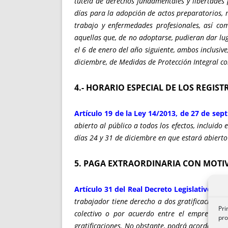
tutela de derechos fundamentales y libertades 
días para la adopción de actos preparatorios, 
trabajo y enfermedades profesionales, así co
aquellas que, de no adoptarse, pudieran dar lug
el 6 de enero del año siguiente, ambos inclusive
diciembre, de Medidas de Protección Integral co
4.- HORARIO ESPECIAL DE LOS REGIS
Artículo 19 de la Ley 14/2013, de 27 de se
abierto al público a todos los efectos, incluido
días 24 y 31 de diciembre en que estará abierto
5. PAGA EXTRAORDINARIA CON MOTI
Artículo 31 del Real Decreto Legislativo 2/2
trabajador tiene derecho a dos gratificaciones 
Pri
colectivo o por acuerdo entre el empresario y
pro
gratificaciones. No obstante, podrá acordarse e