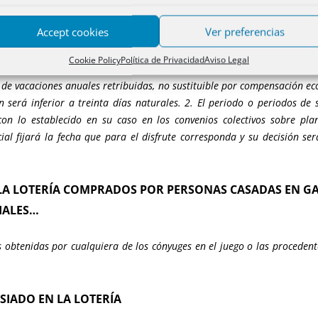
Accept cookies
Ver preferencias
TA ENTRE EMPLEADOR Y EMPLEADO
Cookie Policy
Política de Privacidad
Aviso Legal
8 del Real Decreto Legislativo 2/2015, de 23 de octubre, por el 
 de vacaciones anuales retribuidas, no sustituible por compensación ec
n será inferior a treinta días naturales. 2. El periodo o periodos de 
on lo establecido en su caso en los convenios colectivos sobre plan
cial fijará la fecha que para el disfrute corresponda y su decisión se
E LA LOTERÍA COMPRADOS POR PERSONAS CASADAS EN GA
IALES…
 obtenidas por cualquiera de los cónyuges en el juego o las procedent
SIADO EN LA LOTERÍA