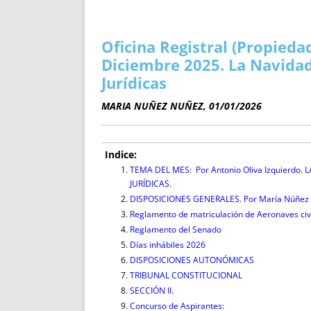
ENRIQUECIDAS
TITULARES 
NO DESESPERES
CAT
A MANO
SUCESIONES 
Oficina Registral (Propieda
FUTURAS NORMAS
GEORREFE
Diciembre 2025. La Navid
ALQUILE
Jurídicas
TRI
MARIA NUÑEZ NUÑEZ, 01/01/2026
LH Y C
¿SABIA
FRANCI
Indice:
TEMA DEL MES: Por Antonio Oliva Izquierd
BÚSQUED
JURÍDICAS.
DISPOSICIONES GENERALES. Por María Núñez Nú
Reglamento de matriculación de Aeronaves civi
Reglamento del Senado
Días inhábiles 2026
DISPOSICIONES AUTONÓMICAS
TRIBUNAL CONSTITUCIONAL
SECCIÓN II.
Concurso de Aspirantes: