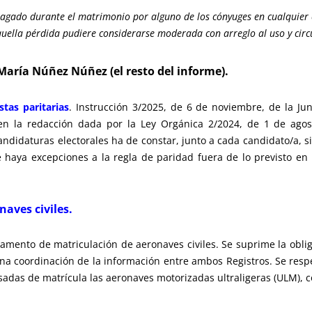
pagado durante el matrimonio por alguno de los cónyuges en cualquier c
uella pérdida pudiere considerarse moderada con arreglo al uso y circu
María Núñez Núñez (el resto del informe).
stas paritarias
. Instrucción 3/2025, de 6 de noviembre, de la Jun
 en la redacción dada por la Ley Orgánica 2/2024, de 1 de agost
didaturas electorales ha de constar, junto a cada candidato/a, si
e haya excepciones a la regla de paridad fuera de lo previsto en
aves civiles.
mento de matriculación de aeronaves civiles. Se suprime la obliga
na coordinación de la información entre ambos Registros. Se resp
as de matrícula las aeronaves motorizadas ultraligeras (ULM), con