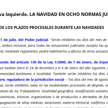
iva Izquierdo. LA NAVIDAD EN OCHO NORMAS JU
O DE LOS PLAZOS PROCESALES DURANTE LAS NAVIDADES
1 de julio, del Poder Judicial
: “
Serán inhábiles los días del mes de
, ambos inclusive, para todas las actuaciones judiciales, excepto las qu
ial, mediante reglamento, podrá habilitarlos a efectos de otras actuaci
undo del artículo 130 de la Ley 1/2000, de 7 de enero, de Enjui
ue median entre el 24 de diciembre y el 6 de enero del año siguiente, am
a Comunidad Autónoma o localidad. También serán inhábiles los días 
re, reguladora de la jurisdicción social
– “
los días del mes de agost
ive, serán inhábiles, salvo en las modalidades procesales de despido, ex
statuto de los Trabajadores, movilidad geográfica, modificación sustanci
onómicas, técnicas, organizativas o de producción o derivadas de fue
mpugnación de altas médicas, vacaciones, materia electoral, conflictos 