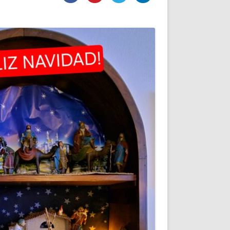
DE INICIO
PREMIO NYR
VORITOS
CONVENCIONES ANUALES
A IRPF
NUEVA ETAPA
AS
POLÍTICA DE PRIVACIDAD
IJUELAS
AVISO LEGAL
POTECA
REPORTAR INCIDENCIA
PERES
LOGOTIPO
CES
ENTREVISTAS
SONRISA
ENVÍA CORREO
CANALES DE VÍDEO