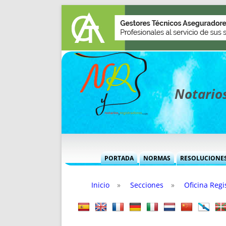
Notarios
PORTADA
NORMAS
RESOLUCIONE
MÁS USADAS (CUADRO)
INFORMES 
Inicio
»
Secciones
»
Oficina Regi
INFORMES MENSUALES
VOCES P
MÁS DESTACADAS
VOCES M
TITULARES DESDE 2002
TITULARES