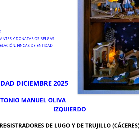
O
ANTES Y DONATARIOS BELGAS
ELACIÓN. FINCAS DE ENTIDAD
DAD DICIEMBRE 2025
TONIO MANUEL OLIVA
IZQUIERDO
REGISTRADORES DE LUGO Y DE TRUJILLO (CÁCERES