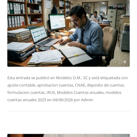
Esta entrada se publicó en
Modelos O.M.
,
SC
y está etiquetada con
ajuste contable
,
aprobacion cuentas
,
CNAE
,
deposito de cuentas
,
formulacion cuentas
,
IRUS
,
Modelos Cuentas anuales
,
modelos
cuentas anuales 2025
en
04/06/2026
por
Admin
.