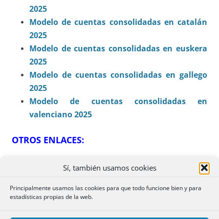
2025
Modelo de cuentas consolidadas en catalán
2025
Modelo de cuentas consolidadas en euskera
2025
Modelo de cuentas consolidadas en gallego
2025
Modelo de cuentas consolidadas en
valenciano 2025
OTROS ENLACES:
ORDEN CUENTAS ORDINARIAS:
TEXTO EN PDF
Sí, también usamos cookies
–
OTROS FORMATOS
Principalmente usamos las cookies para que todo funcione bien y para
ORDEN CUENTAS CONSOLIDADAS:
TEXTO EN
estadísticas propias de la web.
PDF
–
OTROS FORMATOS
TRÁMITES ON LINE EN EL REGISTRO