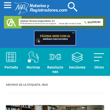
Portada
Normas
Resolucio
Secciones
Otros
nes
ARCHIVO DE LA ETIQUETA:
IRUS