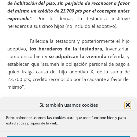
de habitación del piso, sin perjuicio de reconocer a favor
del mismo un crédito de
23.700 pts por el concepto antes
expresado
”.
Por lo demás, la testadora instituye
herederos a sus cinco hijos (no incluido el adoptivo).
Fallecida la testadora y posteriormente el hijo
adoptivo,
los herederos de la testadora
, inventarían
como único bien y
se adjudican la vivienda
referida, y
establecen que “asumen la obligación personal de pago a
quien traiga causa del hijo adoptivo X, de la suma de
23.700 pts, crédito reconocido por la causante a favor del
mismo”.
REGISTRADOR:
Se limita
a
exigir, ad cautelam, en
Sí, también usamos cookies
la partición, la intervención de los herederos del hijo
adoptivo
,
pero sin fundamentar el por qué de tal
Principalmente usamos las cookies para que todo funcione bien y para
estadísticas propias de la web.
pretensión (La DG critica esa falta de fundamentación,
base de un posterior recurso).