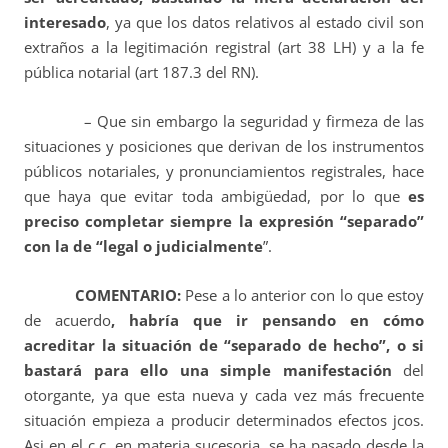
interesado
, ya que los datos relativos al estado civil son
extraños a la legitimación registral (art 38 LH) y a la fe
pública notarial (art 187.3 del RN).
– Que sin embargo la seguridad y firmeza de las
situaciones y posiciones que derivan de los instrumentos
públicos notariales, y pronunciamientos registrales, hace
que hay
a
que evitar toda ambigüedad, por lo que
es
preciso completar siempre la expresión “separado”
con la de “legal o judicialmente
”.
COMENTARIO:
Pese a lo anterior con lo que estoy
de acuerdo
, habría que ir pensando en cómo
acreditar la situación de “separado de hecho”, o si
bastará para ello una simple manifestación
del
otorgante, ya que esta nueva y cada vez más frecuente
situación empieza a producir determinados efectos jcos.
Asi en el c.c. en materia sucesoria, se ha pasado desde la