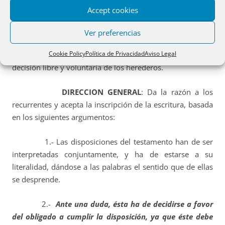
Accept cookies
RECURRENTES
: Por el contrario para los
herederos
,
era patente, que la decisión de optar por una
Ver preferencias
posibilidad (entrega de la vivienda) u otra
(dcho
Cookie Policy
Política de Privacidad
Aviso Legal
habitación, más reconocimiento de deuda) era una
decisión libre y voluntaria de los herederos.
DIRECCION GENERAL
: Da la razón a los
recurrentes y acepta la inscripción de la escritura, basada
en los siguientes argumentos:
1.- Las disposiciones del testamento han de ser
interpretadas conjuntamente, y ha de estarse a su
literalidad, dándose a las palabras el sentido que de ellas
se desprende.
2.-
Ante una duda, ésta ha de decidirse a favor
del obligado a cumplir la disposición, ya que éste debe