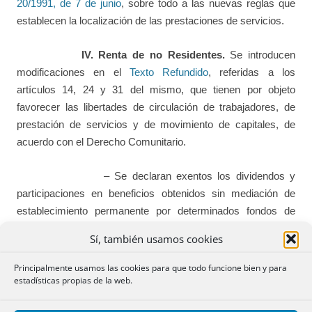
20/1991, de 7 de junio
, sobre todo a las nuevas reglas que
establecen la localización de las prestaciones de servicios.
IV. Renta de no Residentes.
Se introducen
modificaciones en el
Texto Refundido
, referidas a los
artículos 14, 24 y 31 del mismo, que tienen por objeto
favorecer las libertades de circulación de trabajadores, de
prestación de servicios y de movimiento de capitales, de
acuerdo con el Derecho Comunitario.
– Se declaran exentos los dividendos y
participaciones en beneficios obtenidos sin mediación de
establecimiento permanente por determinados fondos de
pensiones.
Sí, también usamos cookies
– Se establecen reglas especiales para la
Principalmente usamos las cookies para que todo funcione bien y para
estadísticas propias de la web.
determinación de la base imponible correspondiente a rentas
que se obtengan sin mediación de establecimiento