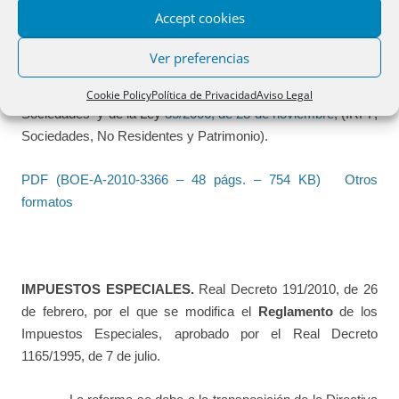
permanente por contribuyentes residentes en otro Estado
Accept cookies
miembro de la Unión Europea.
Ver preferencias
V. Otros impuestos.
Se modifican determinados
artículos del
Texto Refundido
del Impuesto Sobre
Cookie Policy
Política de Privacidad
Aviso Legal
Sociedades y de la Ley
35/2006, de 28 de noviembre
, (IRPF,
Sociedades, No Residentes y Patrimonio).
PDF (BOE-A-2010-3366 – 48 págs. – 754 KB)
Otros
formatos
IMPUESTOS ESPECIALES.
Real Decreto 191/2010, de 26
de febrero, por el que se modifica el
Reglamento
de los
Impuestos Especiales, aprobado por el Real Decreto
1165/1995, de 7 de julio.