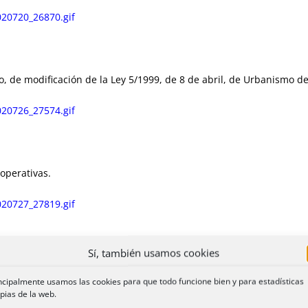
20720_26870.gif
o, de modificación de la Ley 5/1999, de 8 de abril, de Urbanismo de
20726_27574.gif
ooperativas.
20727_27819.gif
Sí, también usamos cookies
erechos Reales de Garantía.
ncipalmente usamos las cookies para que todo funcione bien y para estadísticas
pias de la web.
20729_27884.gif