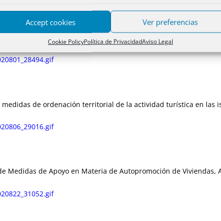
Accept cookies
Ver preferencias
o, de Fundaciones de Castilla y León.
Cookie Policy
Política de Privacidad
Aviso Legal
20801_28494.gif
 medidas de ordenación territorial de la actividad turística en las 
20806_29016.gif
 de Medidas de Apoyo en Materia de Autopromoción de Viviendas, A
20822_31052.gif