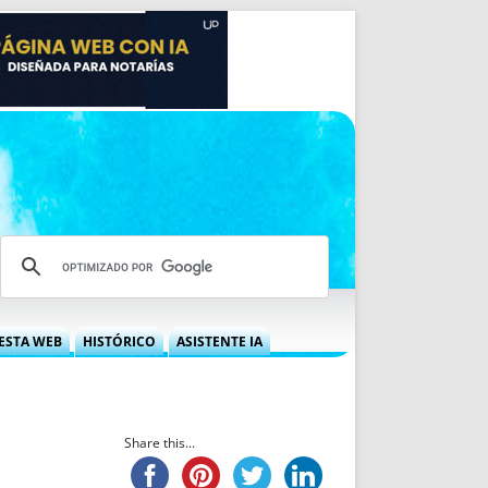
ESTA WEB
HISTÓRICO
ASISTENTE IA
A DGRN
QUÉ OFRECEMOS
 NIF
IDEARIO WEB
 LABORAL
QUIÉNES SOMOS
Share this...
ÁBILES
HISTORIA