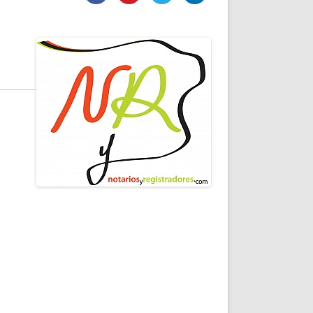
DE INICIO
PREMIO NYR
VORITOS
CONVENCIONES ANUALES
A IRPF
NUEVA ETAPA
AS
POLÍTICA DE PRIVACIDAD
IJUELAS
AVISO LEGAL
POTECA
REPORTAR INCIDENCIA
PERES
LOGOTIPO
CES
ENTREVISTAS
SONRISA
ENVÍA CORREO
CANALES DE VÍDEO