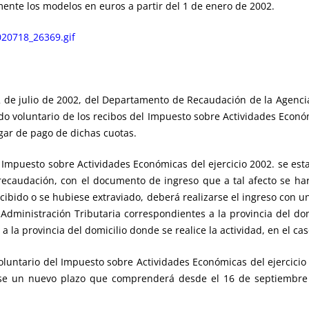
amente los modelos en euros a partir del 1 de enero de 2002.
20718_26369.gif
 de julio de 2002, del Departamento de Recaudación de la Agencia 
do voluntario de los recibos del Impuesto sobre Actividades Económi
ugar de pago de dichas cuotas.
l Impuesto sobre Actividades Económicas del ejercicio 2002. se esta
ecau­dación, con el documento de ingreso que a tal afecto se har
bido o se hubie­se extraviado, deberá realizarse el ingreso con u
 Administración Tributaria correspondientes a la provincia del domi
a la provincia del domicilio donde se realice la actividad, en el ca
oluntario del Impuesto sobre Actividades Económicas del ejercicio
ndose un nue­vo plazo que comprenderá desde el 16 de septiembr