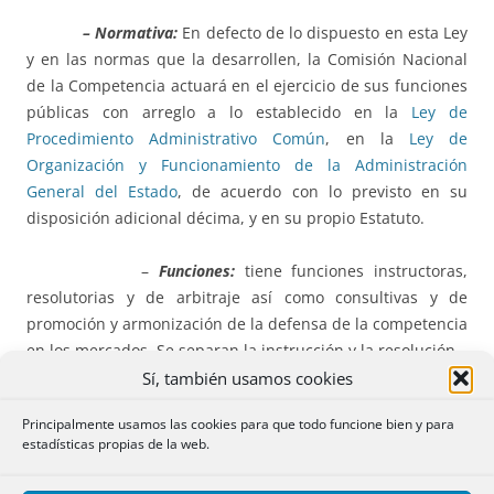
– Normativa:
En defecto de lo dispuesto en esta Ley
y en las normas que la desarrollen, la Comisión Nacional
de la Competencia actuará en el ejercicio de sus funciones
públicas con arreglo a lo establecido en la
Ley de
Procedimiento Administrativo Común
, en la
Ley de
Organización y Funcionamiento de la Administración
General del Estado
, de acuerdo con lo previsto en su
disposición adicional décima, y en su propio Estatuto.
–
Funciones:
tiene funciones instructoras,
resolutorias y de arbitraje así como consultivas y de
promoción y armonización de la defensa de la competencia
en los mercados. Se separan la instrucción y la resolución.
Sí, también usamos cookies
– Independencia:
Se persigue la independencia de
Principalmente usamos las cookies para que todo funcione bien y para
criterio de esta institución con respecto al Gobierno. Sin
estadísticas propias de la web.
embargo, los altos cargos serán nombrados por el
Gobierno.