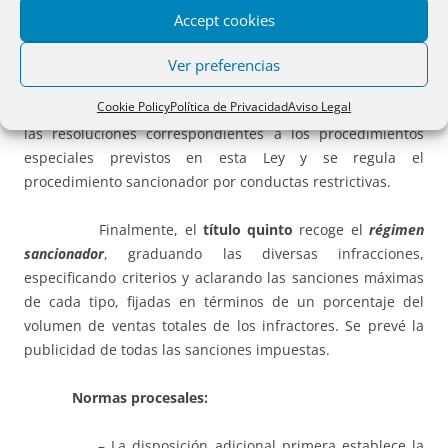
Accept cookies
El título cuarto
regula los distintos
procedimientos
tanto por conductas prohibidas como de control de
Ver preferencias
concentraciones. Se intenta simplificarlos separando la
Cookie Policy
Política de Privacidad
Aviso Legal
instrucción de la resolución, se fijan plazos máximos para
las resoluciones correspondientes a los procedimientos
especiales previstos en esta Ley y se regula el
procedimiento sancionador por conductas restrictivas.
Finalmente, el
título quinto
recoge el
régimen
sancionador
, graduando las diversas infracciones,
especificando criterios y aclarando las sanciones máximas
de cada tipo, fijadas en términos de un porcentaje del
volumen de ventas totales de los infractores. Se prevé la
publicidad de todas las sanciones impuestas.
Normas procesales:
– La disposición adicional primera establece la