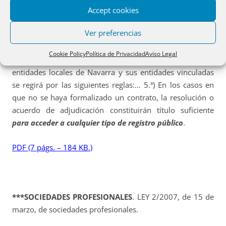
Accept cookies
Dice el art. 230.5 de la Ley Foral 6/1990, de 2 de julio, de
Ver preferencias
la Administración Local de Navarra:
Cookie Policy
Política de Privacidad
Aviso Legal
Artículo 230. 1. La formalización de los
contratos
de las
entidades locales de Navarra y sus entidades vinculadas
se regirá por las siguientes reglas:… 5.ª) En los casos en
que no se haya formalizado un contrato, la resolución o
acuerdo de adjudicación constituirán título suficiente
para acceder a cualquier tipo de registro público
.
PDF (7 págs. – 184 KB.)
***SOCIEDADES PROFESIONALES
. LEY 2/2007, de 15 de
marzo, de sociedades profesionales.