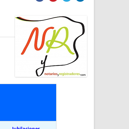
DE INICIO
PREMIO NYR
VORITOS
CONVENCIONES ANUALES
A IRPF
NUEVA ETAPA
AS
POLÍTICA DE PRIVACIDAD
IJUELAS
AVISO LEGAL
POTECA
REPORTAR INCIDENCIA
PERES
LOGOTIPO
CES
ENTREVISTAS
SONRISA
ENVÍA CORREO
CANALES DE VÍDEO
Jubilaciones