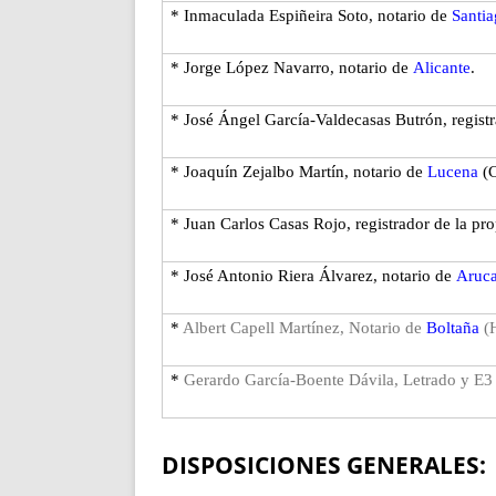
* Inmaculada Espiñeira Soto, notario de
Sant
i
* Jorge López Navarro, notario de
Alicante
.
* José Ángel García-Valdecasas Butrón, registr
* Joaquín Zejalbo Martín, notario de
Lucena
(
* Juan Carlos Casas Rojo, registrador de la pr
* José Antonio Riera Álvarez, notario de
Aruc
*
Albert Capell Martínez, Notario de
Boltaña
(
*
Gerardo García-Boente Dávila, Letrado y E3
DISPOSICIONES GENERALES: