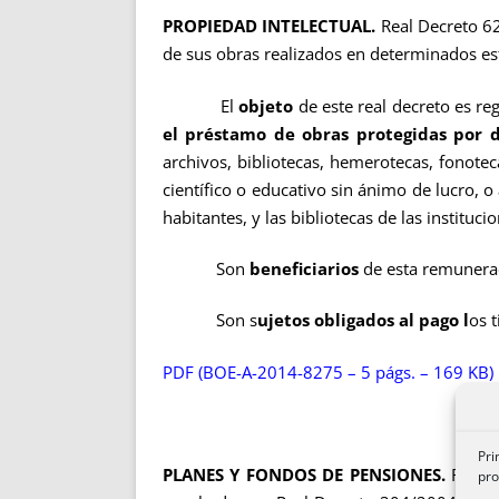
PROPIEDAD INTELECTUAL.
Real Decreto 62
de sus obras realizados en determinados est
El
objeto
de este real decreto es reg
el préstamo de obras protegidas por 
archivos, bibliotecas, hemerotecas, fonotec
científico o educativo sin ánimo de lucro, 
habitantes, y las bibliotecas de las institu
Son
beneficiarios
de esta remunerac
Son s
ujetos obligados al pago l
os 
PDF (BOE-A-2014-8275 – 5 págs. – 169 KB)
Pri
PLANES Y FONDOS DE PENSIONES.
Real 
pro