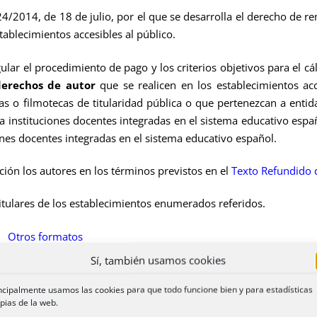
4/2014, de 18 de julio, por el que se desarrolla el derecho de 
ablecimientos accesibles al público.
ular el procedimiento de pago y los criterios objetivos para el cá
derechos de autor
que se realicen en los establecimientos acc
as o filmotecas de titularidad pública o que pertenezcan a entida
o a instituciones docentes integradas en el sistema educativo es
ciones docentes integradas en el sistema educativo español.
ión los autores en los términos previstos en el
Texto Refundido d
titulares de los establecimientos enumerados referidos.
Otros formatos
Sí, también usamos cookies
ncipalmente usamos las cookies para que todo funcione bien y para estadísticas
Decreto 681/2014, de 1 de agosto, por el que se modifica el
Re
pias de la web.