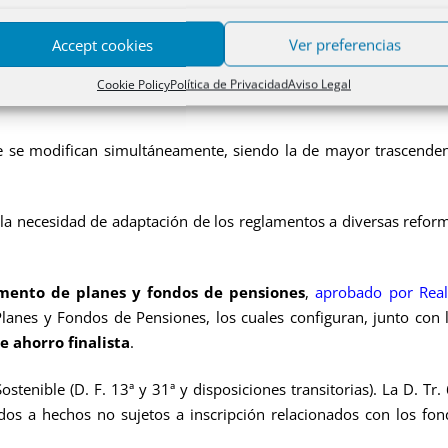
0 de febrero, el Reglamento sobre la instrumentación de
los c
robado por Real Decreto 1588/1999, de 15 de octubre, el Regl
Accept cookies
Ver preferencias
to 2486/1998, de 20 de noviembre, y el Real Decreto 764/2010, 
n de seguros y reaseguros
privados en materia de información
Cookie Policy
Política de Privacidad
Aviso Legal
 se modifican simultáneamente, siendo la de mayor trascenden
a necesidad de adaptación de los reglamentos a diversas reform
mento de planes y fondos de pensiones
,
aprobado por Real
lanes y Fondos de Pensiones, los cuales configuran, junto con 
e ahorro finalista
.
tenible (D. F. 13ª y 31ª y disposiciones transitorias). La D. Tr.
dos a hechos no sujetos a inscripción relacionados con los fo