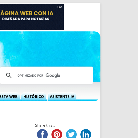
ESTA WEB
HISTÓRICO
ASISTENTE IA
A DGRN
QUÉ OFRECEMOS
 NIF
IDEARIO WEB
 LABORAL
QUIÉNES SOMOS
Share this...
ÁBILES
HISTORIA