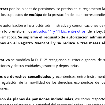
ertas
por los planes de pensiones, se precisa en el reglamento la 
y los supuestos de
anticipo
de la prestación del plan correspondien
e autorización e inscripción administrativa y comunicaciones de 
 a lo previsto en los
artículos 11 y 11 bis, entre otros
, de la Ley,
elemáticos.
Se suprime el requisito de autorización adminis
nes en el Registro Mercantil y se reduce a tres meses el
rativo
se modifica la D. F. 2ª recogiendo el criterio general de
s
siones y de sus entidades gestoras y depositarias.
es de derechos consolidados
y económicos entre instrumento
a regulación de la movilidad de los derechos económicos de los
ones.
ción de planes de pensiones individuales
, así como respecto
spectos relativos a la actividad del comercializador, y se revisan