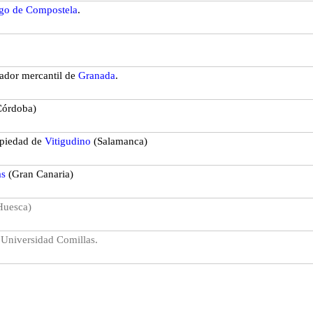
ago de Compostela
.
ador mercantil de
Granada
.
Córdoba)
opiedad de
Vitigudino
(Salamanca)
as
(Gran Canaria)
Huesca)
 Universidad Comillas.