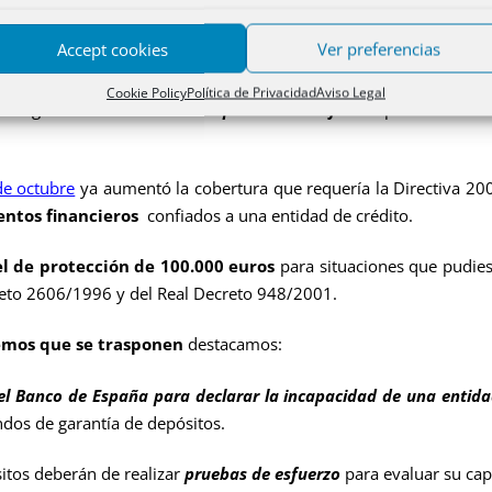
eclarar por la autoridad competente la incapacidad de realizar 
Accept cookies
Ver preferencias
Cookie Policy
Política de Privacidad
Aviso Legal
garantía de llevar a cabo
pruebas de esfuerzo
para evaluar s
e octubre
ya aumentó la cobertura que requería la Directiva 20
entos financieros
confiados a una entidad de crédito.
l de protección de 100.000 euros
para situaciones que pudies
creto 2606/1996 y del Real Decreto 948/2001.
emos que se trasponen
destacamos:
 el Banco de España para declarar la incapacidad de una entid
ndos de garantía de depósitos.
s deberán de realizar
pruebas de esfuerzo
para evaluar su capa