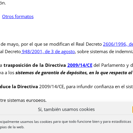
ión.
Otros formatos
de mayo, por el que se modifican el Real Decreto
2606/1996, de
eal Decreto
948/2001, de 3 de agosto
, sobre sistemas de indemniz
la
trasposición de
la Directiva
2009/14/CE
del Parlamento y d
va a los
sistemas de garantía de depósitos, en lo que respecta al
oduce
la Directiva
2009/14/CE, para infundir confianza en el sist
tre sistemas europeos,
Sí, también usamos cookies
es de información
de las entidades de crédito a los depositantes 
ncipalmente usamos las cookies para que todo funcione bien y para estadísticas
pias de la web.
ra de los depósitos
,