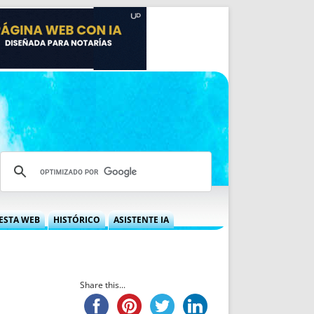
ESTA WEB
HISTÓRICO
ASISTENTE IA
A DGRN
QUÉ OFRECEMOS
 NIF
IDEARIO WEB
 LABORAL
QUIÉNES SOMOS
Share this...
ÁBILES
HISTORIA