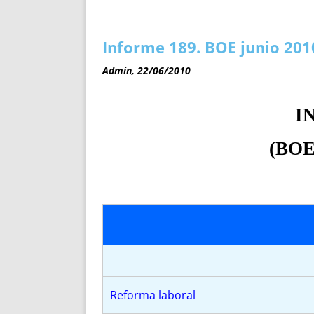
ENRIQUECIDAS
TITULARES 
NO DESESPERES
CAT
A MANO
SUCESIONES 
Informe 189. BOE junio 201
FUTURAS NORMAS
GEORREFE
Admin, 22/06/2010
ALQUILE
TRI
I
LH Y C
¿SABIA
(BOE
FRANCI
BÚSQUED
Reforma laboral