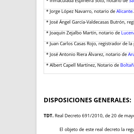
* Inmaculada Espiñeira Soto, notario de
Sa
* Jorge López Navarro, notario de
Alicante
.
* José Ángel García-Valdecasas Butrón, reg
* Joaquín Zejalbo Martín, notario de
Lucen
* Juan Carlos Casas Rojo, registrador de l
* José Antonio Riera Álvarez, notario de
Ar
* Albert Capell Martínez, Notario de
Boltañ
DISPOSICIONES GENERALES:
TDT.
Real Decreto 691/2010, de 20 de mayo, p
El objeto de este real decreto la regulac