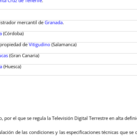
nta Cruz de Tenerife
.
istrador mercantil de
Granada
.
a
(Córdoba)
a propiedad de
Vitigudino
(Salamanca)
ucas
(Gran Canaria)
a
(Huesca)
or el que se regula la Televisión Digital Terrestre en alta defini
ión de las condiciones y las especificaciones técnicas que se d