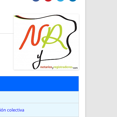
DE INICIO
PREMIO NYR
VORITOS
CONVENCIONES ANUALES
A IRPF
NUEVA ETAPA
AS
POLÍTICA DE PRIVACIDAD
IJUELAS
AVISO LEGAL
POTECA
REPORTAR INCIDENCIA
PERES
LOGOTIPO
CES
ENTREVISTAS
SONRISA
ENVÍA CORREO
CANALES DE VÍDEO
ión colectiva