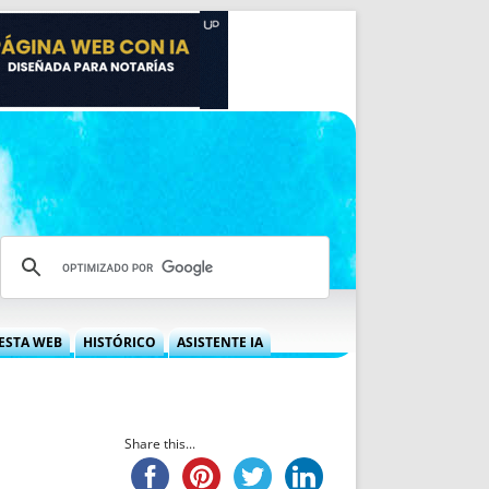
ESTA WEB
HISTÓRICO
ASISTENTE IA
A DGRN
QUÉ OFRECEMOS
 NIF
IDEARIO WEB
 LABORAL
QUIÉNES SOMOS
Share this...
ÁBILES
HISTORIA