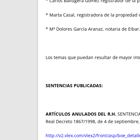
* Carlos Ballugera Gómez registrador de la 
* Marta Casal, registradora de la propiedad 
* Mª Dolores García Aranaz, notaria de Eibar
Los temas que puedan resultar de mayor inte
SENTENCIAS PUBLICADAS:
ARTÍCULOS ANULADOS DEL R.H.
SENTENCIA 
Real Decreto 1867/1998, de 4 de septiembre, 
http://v2.vlex.com/vlex2/front/asp/boe_detal