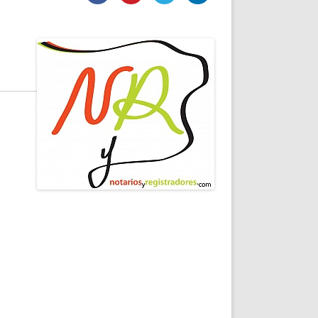
DE INICIO
PREMIO NYR
VORITOS
CONVENCIONES ANUALES
A IRPF
NUEVA ETAPA
AS
POLÍTICA DE PRIVACIDAD
IJUELAS
AVISO LEGAL
POTECA
REPORTAR INCIDENCIA
PERES
LOGOTIPO
CES
ENTREVISTAS
SONRISA
ENVÍA CORREO
CANALES DE VÍDEO