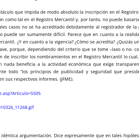
táculo que impida de modo absoluto la inscripción en el Registro
ión como tal en el Registro Mercantil y, por tanto, no puede basa
tales casos no se ha acreditado debidamente al registrador de la 
puede ser sumamente difícil. Parece que en cuanto a la realidad
ercantil. ¿Y en cuanto a la vigencia? ¿Cómo se acredita? ¿Quizás u
 grave, porque, dependiendo del criterio que se tome –laxo o no- c
n de inscribir los nombramientos en el Registro Mercantil lo cual
en nada beneficia a la actividad económica que exige transparen
te todo “los principios de publicidad y seguridad que preside
en sus respectivos informes. (JFME).
le.asp?Articulo=5505
10326_11268.gif
a idéntica argumentación. Dice expresamente que en tales hipótesi