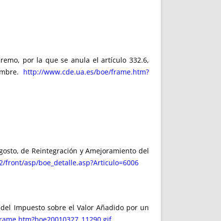
emo, por la que se anula el artículo 332.6,
iembre.
http://www.cde.ua.es/boe/frame.htm?
gosto, de Reintegración y Amejoramiento del
x2/front/asp/boe_detalle.asp?Articulo=6006
del Impuesto sobre el Valor Añadido por un
frame.htm?boe20010327_11290.gif