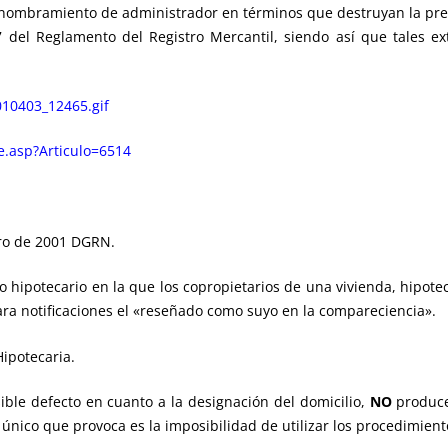
el nombramiento de administrador en términos que destruyan la pres
 7 del Reglamento del Registro Mercantil, siendo así que tales 
10403_12465.gif
le.asp?Articulo=6514
ero de 2001 DGRN.
o hipotecario en la que los copropietarios de una vivienda, hipot
ara notificaciones el «reseñado como suyo en la compareciencia».
 Hipotecaria.
ible defecto en cuanto a la designación del domicilio,
NO
produce 
o único que provoca es la imposibilidad de utilizar los procedimiento