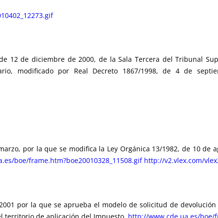
10402_12273.gif
 12 de diciembre de 2000, de la Sala Tercera del Tribunal Supr
ario, modificado por Real Decreto 1867/1998, de 4 de sept
rzo, por la que se modifica la Ley Orgánica 13/1982, de 10 de a
a.es/boe/frame.htm?boe20010328_11508.gif
http://v2.vlex.com/vle
01 por la que se aprueba el modelo de solicitud de devolución 
l territorio de aplicación del Impuesto.
http://www.cde.ua.es/boe/