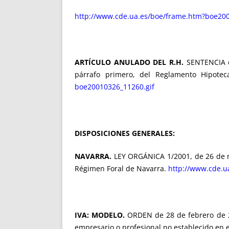
http://www.cde.ua.es/boe/frame.htm?boe200
ARTÍCULO ANULADO DEL R.H.
SENTENCIA de
párrafo primero, del Reglamento Hipotec
boe20010326_11260.gif
DISPOSICIONES GENERALES:
NAVARRA.
LEY ORGÁNICA 1/2001, de 26 de ma
Régimen Foral de Navarra.
http://www.cde.u
IVA: MODELO.
ORDEN de 28 de febrero de 20
empresario o profesional no establecido en e