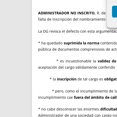
ADMINISTRADOR NO INSCRITO.
R. de 3 de 
falta de inscripción del nombramiento de Ad
La DG revoca el defecto con esta argumentac
* ha quedado
suprimida la norma
contenida
pública de documentos comprensivos de actos s
* es incuestionable la
validez de
aceptación del cargo válidamente conferido
* la
inscripción
de tal cargo es
obligat
* pero, como el incumplimiento de la obliga
incumplimiento cae
fuera del ámbito de cali
* no cabe desconocer las enormes
dificulta
Administrador de una sociedad con cargo no i