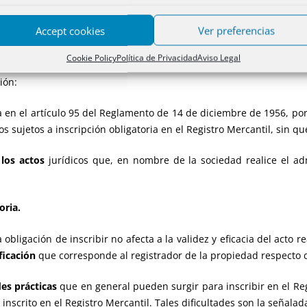
Accept cookies
Ver preferencias
febrero de 2001 DGRN. El registrador de la propiedad suspende la 
ministrador único de la sociedad de responsabilidad limitada vende
Cookie Policy
Política de Privacidad
Aviso Legal
ión:
 en el artículo 95 del Reglamento de 14 de diciembre de 1956, por 
ujetos a inscripción obligatoria en el Registro Mercantil, sin que 
 los actos
jurídicos que, en nombre de la sociedad realice el 
oria.
ción de inscribir no afecta a la validez y eficacia del acto rea
ficación
que corresponde al registrador de la propiedad respecto 
des prácticas
que en general pueden surgir para inscribir en el Reg
nscrito en el Registro Mercantil. Tales dificultades son la señalad