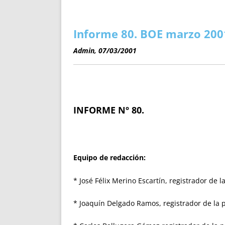
ENRIQUECIDAS
TITULARES 
NO DESESPERES
CAT
A MANO
SUCESIONES 
Informe 80. BOE marzo 200
FUTURAS NORMAS
GEORREFE
Admin, 07/03/2001
ALQUILE
TRI
LH Y C
¿SABIA
INFORME Nº 80.
FRANCI
BÚSQUED
Equipo de redacción:
* José Félix Merino Escartín, registrador de 
* Joaquín Delgado Ramos, registrador de la 