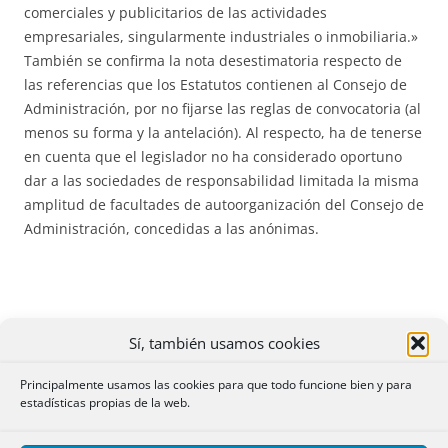
comerciales y publicitarios de las actividades
empresariales, singularmente industriales o inmobiliaria.»
También se confirma la nota desestimatoria respecto de
las referencias que los Estatutos contienen al Consejo de
Administración, por no fijarse las reglas de convocatoria (al
menos su forma y la antelación). Al respecto, ha de tenerse
en cuenta que el legislador no ha considerado oportuno
dar a las sociedades de responsabilidad limitada la misma
amplitud de facultades de autoorganización del Consejo de
Administración, concedidas a las anónimas.
Recurso contra asiento practicado. Posible certificación
Sí, también usamos cookies
errónea
. R. 2 de mayo de 1999. BOE del 31 de mayo. Nº
12190. Aunque se trate de un asiento de cancelación, una
Principalmente usamos las cookies para que todo funcione bien y para
vez practicado, no cabe recurso gubernativo contra él, ya
estadísticas propias de la web.
que está bajo la salvaguardia de los tribunales y no puede
ser modificado si no es mediante el consentimiento del