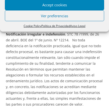
Accept cookies
titular registral afectado o, en su defecto, mediante R.
judicial recaída en juicio declarativo seguido contra él. No
Ver preferencias
se puede exigir la rectificación de una certificación ya
emitida, tan sólo la emisión de una nueva certificación.
Cookie Policy
Política de Privacidad
Aviso Legal
Notificación irregular e indefensión
. STC 78 /1999, de 26
de abril. BOE del 1º de junio. Nº 12214. No toda
deficiencia en la notificación practicada, igual que no todo
defecto procesal, es bastante para causar una indefensión
constitucionalmente relevante, tan sólo cuando impide el
cumplimiento de su finalidad, tendente a comunicar la
Resolución en términos que permitan mantener las
alegaciones o formular los recursos establecidos en el
ordenamiento jurídico. Los actos de comunicación procesal
y, en concreto, las notificaciones se acreditan mediante
diligencias debidamente autorizadas por los funcionarios
actuantes y, frente a ellas, las simples manifestaciones de
las partes o sus procuradores carecen de valor.