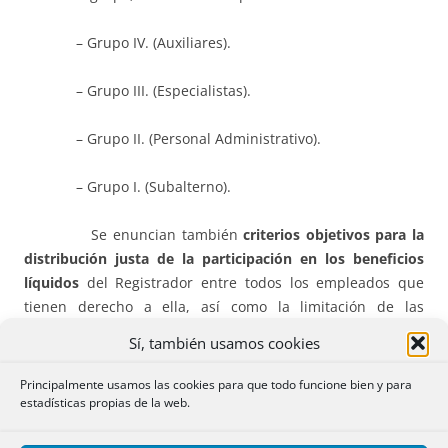
– Grupo IV. (Auxiliares).
– Grupo III. (Especialistas).
– Grupo II. (Personal Administrativo).
– Grupo I. (Subalterno).
Se enuncian también
criterios objetivos para la
distribución justa de la participación en los beneficios
líquidos
del Registrador entre todos los empleados que
tienen derecho a ella, así como la limitación de las
diferencias máximas de retribución que pueden existir
Sí, también usamos cookies
dentro de cada Grupo Profesional, si bien dejando siempre
un margen para la discrecionalidad del empleador.
Principalmente usamos las cookies para que todo funcione bien y para
estadísticas propias de la web.
Igualmente se establece que ningún empleado de