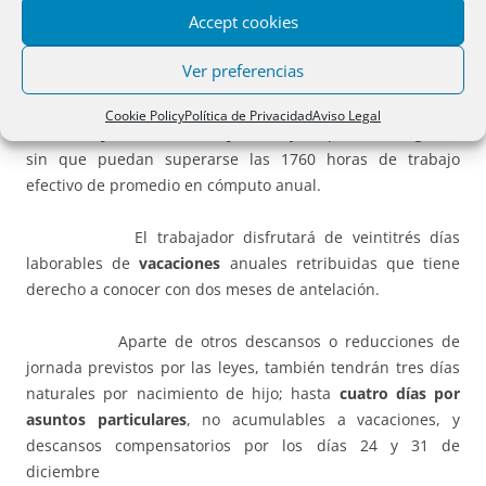
grupo inferior pueda ser contratado con una retribución
Accept cookies
mayor que otro empleado perteneciente a un grupo
superior, evitándose así situaciones de discriminación
Ver preferencias
salarial.
Cookie Policy
Política de Privacidad
Aviso Legal
La
jornada de trabajo
será fijada por cada Registro,
sin que puedan superarse las 1760 horas de trabajo
efectivo de promedio en cómputo anual.
El trabajador disfrutará de veintitrés días
laborables de
vacaciones
anuales retribuidas que tiene
derecho a conocer con dos meses de antelación.
Aparte de otros descansos o reducciones de
jornada previstos por las leyes, también tendrán tres días
naturales por nacimiento de hijo; hasta
cuatro días por
asuntos particulares
, no acumulables a vacaciones, y
descansos compensatorios por los días 24 y 31 de
diciembre