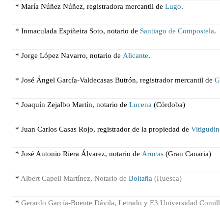
* María Núñez Núñez, registradora mercantil de
Lugo
.
* Inmaculada Espiñeira Soto, notario de
Sant
iago de Compostela
.
* Jorge López Navarro, notario de
Alicante
.
* José Ángel García-Valdecasas Butrón, registrador mercantil de
G
* Joaquín Zejalbo Martín, notario de
Lucena
(Córdoba)
* Juan Carlos Casas Rojo, registrador de la propiedad de
Vitigudi
* José Antonio Riera Álvarez, notario de
Arucas
(Gran Canaria)
*
Albert Capell Martínez, Notario de
Boltaña
(Huesca)
*
Gerardo García-Boente Dávila, Letrado y E3 Universidad Comill