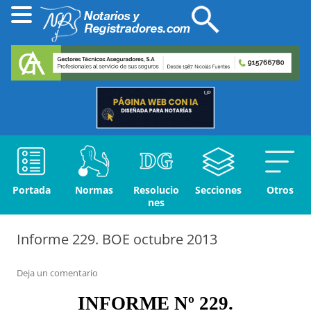
Portada
Normas
Resolucio
Secciones
Otros
nes
Informe 229. BOE octubre 2013
Deja un comentario
INFORME Nº 2
29.