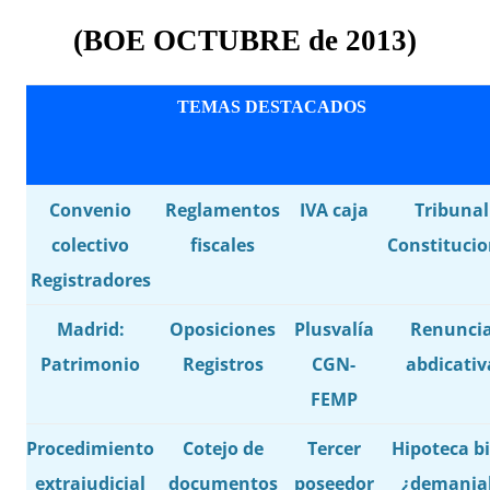
(BOE
OCTUBRE
de 201
3
)
TEMAS DESTACADOS
Convenio
Reglamentos
IVA caja
Tribunal
colectivo
fiscales
Constitucio
Registradores
Madrid:
Oposiciones
Plusvalía
Renunci
Patrimonio
Registros
CGN-
abdicativ
FEMP
Procedimiento
Cotejo de
Tercer
Hipoteca b
extrajudicial
documentos
poseedor
¿demania