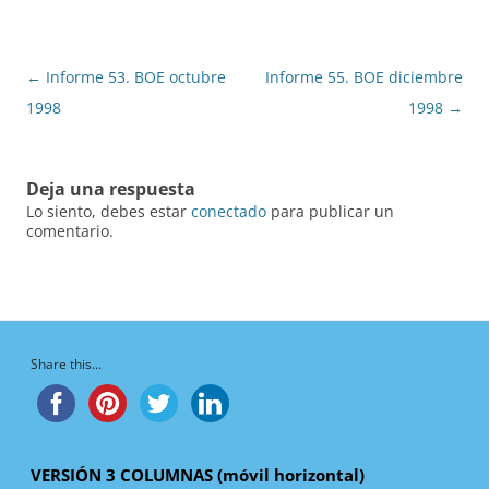
Navegación
←
Informe 53. BOE octubre
Informe 55. BOE diciembre
de
1998
1998
→
entradas
Deja una respuesta
Lo siento, debes estar
conectado
para publicar un
comentario.
Share this...
VERSIÓN 3 COLUMNAS (móvil horizontal)