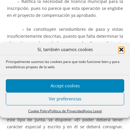
– Ratifica la necesidad de licencia municipal para la
inscripción, pues no parece que esta operación se englobe
en el proyecto de compensación ya aprobado.
– Se constituyen servidumbres de paso y vistas
insuficientemente descritas, puesto que falta determinar la
ubicación y anchura de los pasos o la altura y distancia
Sí, también usamos cookies
que las construcciones deben de guardar.
Principalmente usamos las cookies para que todo funcione bien y para
– No es defecto la presentación con posterioridad de
estadísticas propias de la web.
un título contradictorio de fecha también posterior..
– R. 27 de octubre de 1998: Se debate acerca de si los
Accept cookies
privilegios de la representación familiar (recogidos en el
Ver preferencias
art. 108 L.S.A.) son aplicables a la Junta General Universal.
Entienden el recurrente y la Dirección que no, por lo que
Cookie Policy
Política de Privacidad
Aviso Legal
es válida una cláusula estatutaria en la que, refiriéndose a
este tipo de Junta, se dispone: «El poder deberá tener
carácter especial y escrito y en él se deberá consignar,