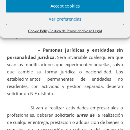
Accept cookies
directamente por la Administración tributaria tendrá
validez en tanto su titular no obtenga el DNI o su NIE. Si
Ver preferencias
una persona física dispone simultáneamente de un NIF
asignado por la Administración tributaria y de un DNI o
Cookie Policy
Política de Privacidad
Aviso Legal
NIE, prevalecerá este último.
– Personas jurídicas y entidades sin
personalidad jurídica.
Será invariable cualesquiera que
sean las modificaciones que experimenten aquellas, salvo
que cambie su forma jurídica o nacionalidad. Los
establecimientos permanentes de entidades no
residentes, con actividad y gestión separada, deberán
solicitar un NIF distinto.
Si van a realizar actividades empresariales o
profesionales, deberán solicitarlo
antes de
la realización
de cualquier entrega, prestación o adquisición de bienes o
servicios, de la percepción de cobros o del abono de