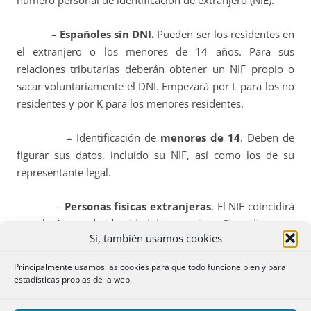
número personal de identificación de extranjero (NIE).
–
Españoles sin DNI.
Pueden ser los residentes en
el extranjero o los menores de 14 años. Para sus
relaciones tributarias deberán obtener un NIF propio o
sacar voluntariamente el DNI. Empezará por L para los no
residentes y por K para los menores residentes.
– Identificación de
menores de 14
. Deben de
figurar sus datos, incluido su NIF, así como los de su
representante legal.
–
Personas físicas extranjeras
. El NIF coincidirá
con el número de identidad de extranjero. Si no disponen
Sí, también usamos cookies
de él, deben de solicitar la asignación de un NIF cuando
vayan a realizar operaciones de naturaleza o con
Principalmente usamos las cookies para que todo funcione bien y para
trascendencia tributaria. Su letra inicial será la M.
estadísticas propias de la web.
– Provisionalidad y preferencia.
El NIF asignado