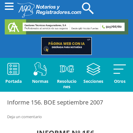
Portada
Normas
Resolucio
Secciones
Otros
nes
Informe 156. BOE septiembre 2007
Deja un comentario
INFORME Nº 156.