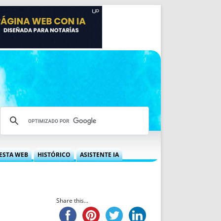
ESTA WEB
HISTÓRICO
ASISTENTE IA
A DGRN
QUÉ OFRECEMOS
 NIF
IDEARIO WEB
 LABORAL
QUIÉNES SOMOS
Share this...
ÁBILES
HISTORIA