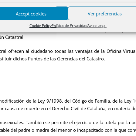
Accept cookies
Ver preferencias
Cookie Policy
Política de Privacidad
Aviso Legal
e 2005, de la Dirección General del Catastro, por la que se
n Catastral.
cen al ciudadano todas las ventajas de la Oficina Virtual d
tituir dichos Puntos de las Gerencias del Catastro.
modificación de la Ley 9/1998, del Código de Familia, de la Ley 
r causa de muerte en el Derecho Civil de Cataluña, en materia de
les. También se permite el ejercicio de la tutela por la per
estable del padre o madre del menor o incapacitado con la que con