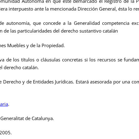
Comunidad Autónoma en que esté demarcado el Registro de la Pr
iera interpuesto ante la mencionada Dirección General, ésta lo re
de autonomía, que concede a la Generalidad competencia excl
 de las particularidades del derecho sustantivo catalán
nes Muebles y de la Propiedad.
iva de los títulos o cláusulas concretas si los recursos se fun
el derecho catalán.
e Derecho y de Entidades Jurídicas. Estará asesorada por una com
aria
.
a Generalitat de Catalunya.
 2005.