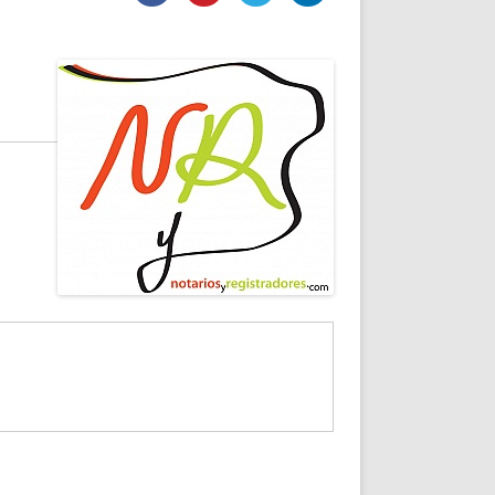
DE INICIO
PREMIO NYR
VORITOS
CONVENCIONES ANUALES
A IRPF
NUEVA ETAPA
AS
POLÍTICA DE PRIVACIDAD
IJUELAS
AVISO LEGAL
POTECA
REPORTAR INCIDENCIA
PERES
LOGOTIPO
CES
ENTREVISTAS
SONRISA
ENVÍA CORREO
CANALES DE VÍDEO