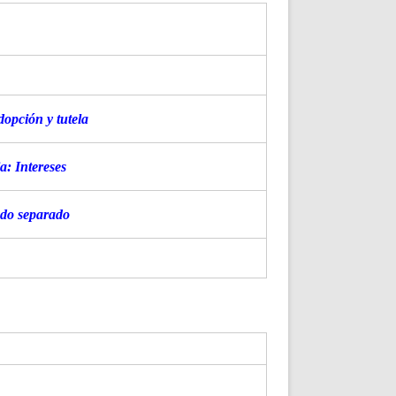
opción y tutela
a: Intereses
udo separado