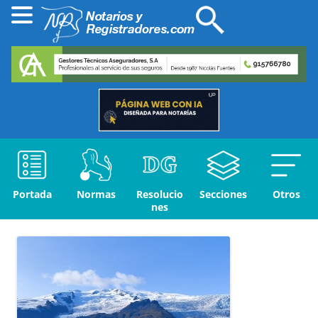
Portada
Normas
Resolucio
Secciones
Otros
nes