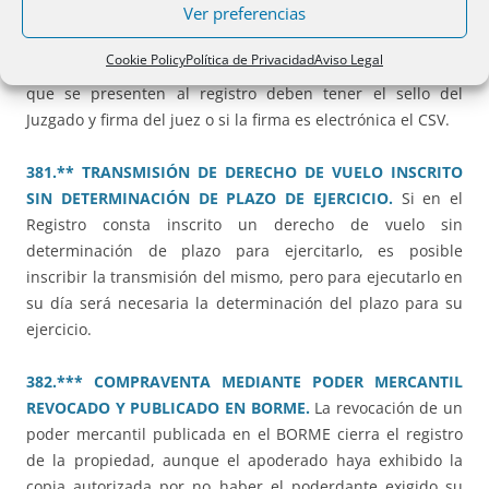
Ver preferencias
REGISTRAL SIN FIRMA, SELLO NI CSV.
No es posible la
inscripción de una sentencia que lo que hace es ratificar la
Cookie Policy
Política de Privacidad
Aviso Legal
situación registral de una finca. En todo caso las sentencias
que se presenten al registro deben tener el sello del
Juzgado y firma del juez o si la firma es electrónica el CSV.
381.** TRANSMISIÓN DE DERECHO DE VUELO INSCRITO
SIN DETERMINACIÓN DE PLAZO DE EJERCICIO.
Si en el
Registro consta inscrito un derecho de vuelo sin
determinación de plazo para ejercitarlo, es posible
inscribir la transmisión del mismo, pero para ejecutarlo en
su día será necesaria la determinación del plazo para su
ejercicio.
382.*** COMPRAVENTA MEDIANTE PODER MERCANTIL
REVOCADO Y PUBLICADO EN BORME.
La revocación de un
poder mercantil publicada en el BORME cierra el registro
de la propiedad, aunque el apoderado haya exhibido la
copia autorizada por no haber el poderdante exigido su