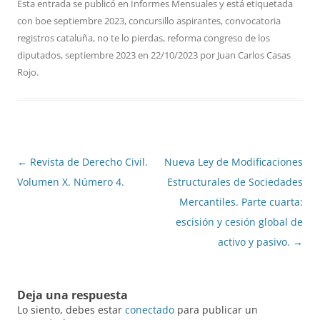
Esta entrada se publicó en
Informes Mensuales
y está etiquetada
con
boe septiembre 2023
,
concursillo aspirantes
,
convocatoria
registros cataluña
,
no te lo pierdas
,
reforma congreso de los
diputados
,
septiembre 2023
en
22/10/2023
por
Juan Carlos Casas
Rojo
.
Navegación
←
Revista de Derecho Civil.
Nueva Ley de Modificaciones
de
Volumen X. Número 4.
Estructurales de Sociedades
entradas
Mercantiles. Parte cuarta:
escisión y cesión global de
activo y pasivo.
→
Deja una respuesta
Lo siento, debes estar
conectado
para publicar un