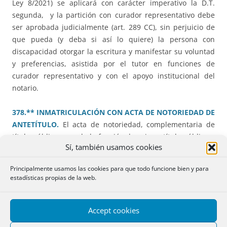
Ley 8/2021) se aplicará con carácter imperativo la D.T.
segunda, y la partición con curador representativo debe
ser aprobada judicialmente (art. 289 CC), sin perjuicio de
que pueda (y deba si así lo quiere) la persona con
discapacidad otorgar la escritura y manifestar su voluntad
y preferencias, asistida por el tutor en funciones de
curador representativo y con el apoyo institucional del
notario.
378.** INMATRICULACIÓN CON ACTA DE NOTORIEDAD DE
ANTETÍTULO.
El acta de notoriedad, complementaria de
título público, cumple la función de primer título público a
Sí, también usamos cookies
los efectos de los casos de inmatriculación por doble título
regulado en el
artículo 205 LH
pues acredita la adquisición
Principalmente usamos las cookies para que todo funcione bien y para
al menos un año antes del segundo título, no siendo
estadísticas propias de la web.
imprescindible que ese primer título sea el propio título
traslativo.
Accept cookies
379.* SENTENCIA QUE RATIFICA LA SITUACIÓN