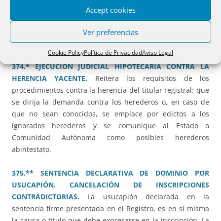
cuanto al alcance de los efectos que produzcan; y que haya
Accept cookies
tenido posibilidad de intervención en el procedimiento el
titular registral, o en caso de fallecimiento, conste el título
Ver preferencias
sucesorio del sucesor.
Cookie Policy
Política de Privacidad
Aviso Legal
374.* EJECUCIÓN JUDICIAL HIPOTECARIA CONTRA LA
HERENCIA YACENTE.
Reitera los requisitos de los
procedimientos contra la herencia del titular registral: que
se dirija la demanda contra los herederos o, en caso de
que no sean conocidos, se emplace por edictos a los
ignorados herederos y se comunique al Estado o
Comunidad Autónoma como posibles herederos
abintestato.
375.** SENTENCIA DECLARATIVA DE DOMINIO POR
USUCAPIÓN. CANCELACIÓN DE INSCRIPCIONES
CONTRADICTORIAS.
La usucapión declarada en la
sentencia firme presentada en el Registro, es en sí misma
la causa o título que debe expresarse en la inscripción. La