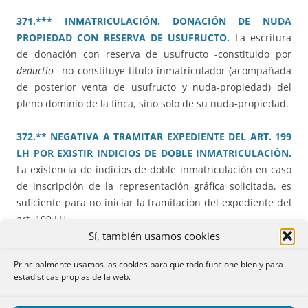
371.*** INMATRICULACIÓN. DONACIÓN DE NUDA
PROPIEDAD CON RESERVA DE USUFRUCTO.
La escritura
de donación con reserva de usufructo -constituido por
deductio
– no constituye título inmatriculador (acompañada
de posterior venta de usufructo y nuda-propiedad) del
pleno dominio de la finca, sino solo de su nuda-propiedad.
372.** NEGATIVA A TRAMITAR EXPEDIENTE DEL ART. 199
LH POR EXISTIR INDICIOS DE DOBLE INMATRICULACIÓN.
La existencia de indicios de doble inmatriculación en caso
de inscripción de la representación gráfica solicitada, es
suficiente para no iniciar la tramitación del expediente del
art. 199 LH.
Sí, también usamos cookies
373.** RESOLUCIÓN DE COMPRAVENTA EN
Principalmente usamos las cookies para que todo funcione bien y para
PROCEDIMIENTO JUDICIAL.
Para que los documentos
estadísticas propias de la web.
judiciales sean inscribibles tienen que ser: firmes y
auténticos; han de estar suficientemente determinados en