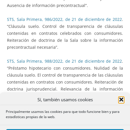
Ausencia de información precontractual”.
STS, Sala Primera, 986/2022, de 21 de diciembre de 2022
.
“Cláusula suelo. Control de transparencia de cláusulas
contenidas en contratos celebrados con consumidores.
Reiteración de doctrina de la Sala sobre la información
precontractual necesaria”.
STS, Sala Primera, 988/2022, de 21 de diciembre de 2022
.
“Préstamo hipotecario con consumidores. Nulidad de la
cláusula suelo. El control de transparencia de las cláusulas
contenidas en contratos con consumidores. Reiteración de
doctrina jurisprudencial. Relevancia de la información
precontractual”.
Sí, también usamos cookies
STS, Sala Primera, 989/2022, de 21 de diciembre de 2022
.
Principalmente usamos las cookies para que todo funcione bien y para
“Cláusula suelo. Control de transparencia. Ausencia de
estadísticas propias de la web.
información precontractual suficiente. La intervención