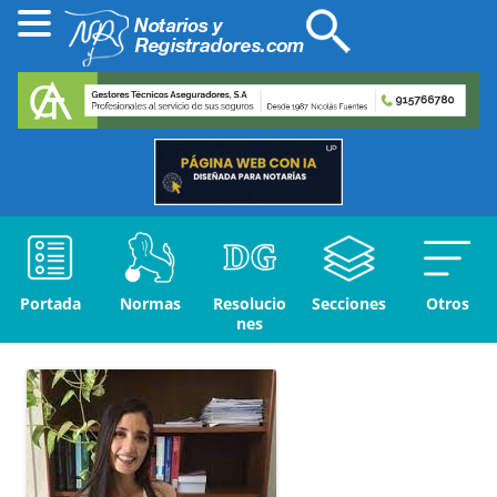
Portada
Normas
Resolucio
Secciones
Otros
nes