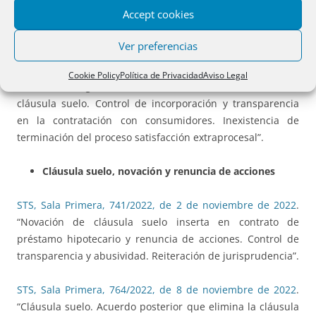
notarial no suple la obligación de información por parte de
Accept cookies
la entidad predisponente. Reiteración de la
jurisprudencia”.
Ver preferencias
STS, Sala Primera, 1035/2022, de 23 de diciembre de 2022
.
Cookie Policy
Política de Privacidad
Aviso Legal
“Condiciones generales de la contratación. Nulidad de
cláusula suelo. Control de incorporación y transparencia
en la contratación con consumidores. Inexistencia de
terminación del proceso satisfacción extraprocesal”.
Cláusula suelo, novación y renuncia de acciones
STS, Sala Primera, 741/2022, de 2 de noviembre de 2022
.
“Novación de cláusula suelo inserta en contrato de
préstamo hipotecario y renuncia de acciones. Control de
transparencia y abusividad. Reiteración de jurisprudencia”.
STS, Sala Primera, 764/2022, de 8 de noviembre de 2022
.
“Cláusula suelo. Acuerdo posterior que elimina la cláusula