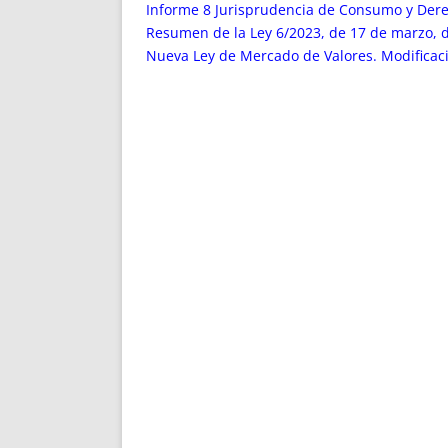
ENRIQUECIDAS
TITULARES 
Informe 8 Jurisprudencia de Consumo y Der
NO DESESPERES
CAT
Resumen de la Ley 6/2023, de 17 de marzo, d
Nueva Ley de Mercado de Valores. Modificaci
A MANO
SUCESIONES 
FUTURAS NORMAS
GEORREFE
ALQUILE
TRI
LH Y C
¿SABIA
FRANCI
BÚSQUED