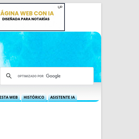
ESTA WEB
HISTÓRICO
ASISTENTE IA
A DGRN
QUÉ OFRECEMOS
 NIF
IDEARIO WEB
 LABORAL
QUIÉNES SOMOS
ÁBILES
HISTORIA