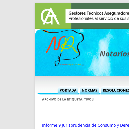
Notarios
PORTADA
NORMAS
RESOLUCIONE
MÁS USADAS (CUADRO)
INFORMES 
ARCHIVO DE LA ETIQUETA:
TIVOLI
INFORMES MENSUALES
VOCES P
MÁS DESTACADAS
VOCES M
TITULARES DESDE 2002
TITULARES
Informe 9 Jurisprudencia de Consumo y Der