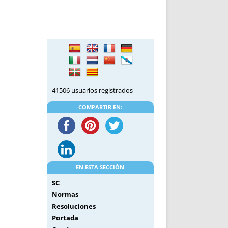
DE INICIO
PREMIO NYR
VORITOS
CONVENCIONES ANUALES
A IRPF
NUEVA ETAPA
AS
POLÍTICA DE PRIVACIDAD
IJUELAS
AVISO LEGAL
POTECA
REPORTAR INCIDENCIA
PERES
LOGOTIPO
41506 usuarios registrados
CES
ENTREVISTAS
COMPARTIR EN:
SONRISA
ENVÍA CORREO
CANALES DE VÍDEO
EN ESTA SECCIÓN
SC
Normas
Resoluciones
Portada