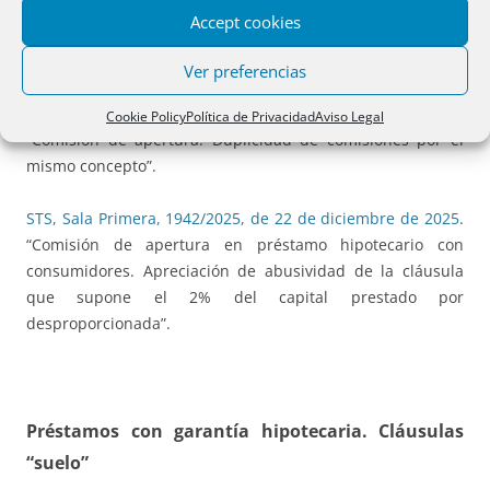
“Nulidad de la cláusula de comisión de apertura. En este
Accept cookies
caso la cláusula no cumple con los requisitos de
transparencia”.
Ver preferencias
STS, Sala Primera, 1865/2025, de 16 de diciembre de 2025
.
Cookie Policy
Política de Privacidad
Aviso Legal
“Comisión de apertura. Duplicidad de comisiones por el
mismo concepto”.
STS, Sala Primera, 1942/2025, de 22 de diciembre de 2025
.
“Comisión de apertura en préstamo hipotecario con
consumidores. Apreciación de abusividad de la cláusula
que supone el 2% del capital prestado por
desproporcionada”.
Préstamos con garantía hipotecaria. Cláusulas
“suelo”