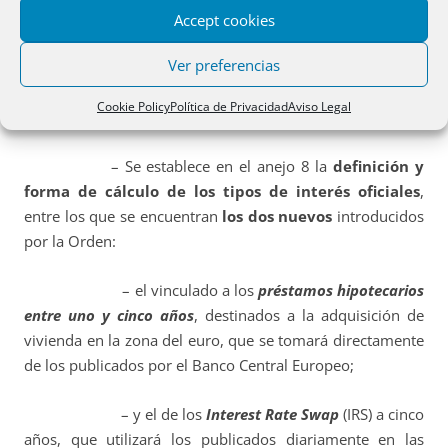
también con la formulación matemática del anejo 7, si
Accept cookies
bien teniendo en cuenta exclusivamente el plazo
Ver preferencias
pendiente hasta el vencimiento o amortización y los
conceptos de coste o rendimiento que resten por pagar o
Cookie Policy
Política de Privacidad
Aviso Legal
por cobrar si la operación sigue su curso normal.
– S
e establece en el anejo 8 la
definición y
forma de cálculo de los tipos de interés oficiales
,
entre los que se encuentran
los dos nuevos
introducidos
por la Orden:
– el vinculado a los
préstamos hipotecarios
entre uno y cinco años
, destinados a la adquisición de
vivienda en la zona del euro, que se tomará directamente
de los publicados por el Banco Central Europeo;
– y el de los
Interest Rate Swap
(IRS) a cinco
años, que utilizará los publicados diariamente en las