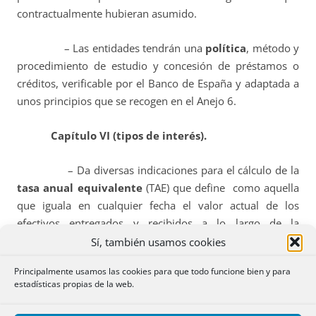
contractualmente hubieran asumido.
– Las entidades tendrán una
política
, método y
procedimiento de estudio y concesión de préstamos o
créditos, verificable por el Banco de España y adaptada a
unos principios que se recogen en el Anejo 6.
Capítulo VI (tipos de interés).
– Da diversas indicaciones para el cálculo de la
t
asa anual equivalente
(TAE) que define como aquella
que iguala en cualquier fecha el valor actual de los
efectivos entregados y recibidos a lo largo de la
operación. Su cálculo se realizará de acuerdo con la
Sí, también usamos cookies
formulación matemática que figura en el anejo 7
.
Principalmente usamos las cookies para que todo funcione bien y para
estadísticas propias de la web.
– El
coste efectivo remanente
(CER) y el
rendimiento efectivo remanente (RER) se calcularán