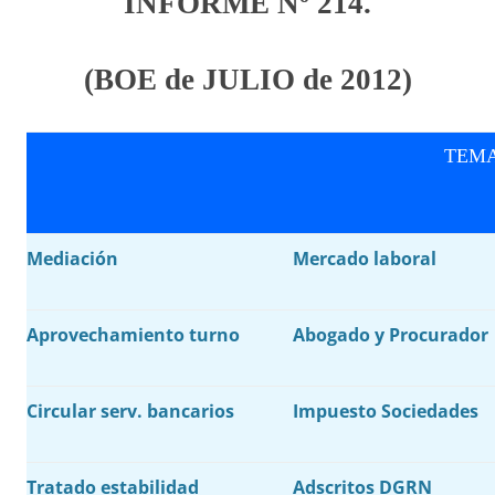
INFORME Nº 2
14
.
(BOE de
JULIO
de 201
2
)
TEMA
Mediación
Mercado laboral
Aprovechamiento turno
Abogado y Procurador
Circular serv. bancarios
Impuesto Sociedades
Tratado estabilidad
Adscritos DGRN