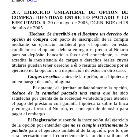
Enlace:
BOE
.
207.
EJERCICIO UNILATERAL DE OPCIÓN DE
COMPRA: IDENTIDAD ENTRE LO PACTADO Y LO
EJECUTADO
. R. 20 de mayo de 2005, DGRN. BOE del 28
de julio de 2005.
Hechos:
Se inscribió en el Registro un derecho de
opción de compra
con pacto de inscripción de la compra
mediante su ejercicio unilateral por el optante en estas
condiciones: el optante deberá entregar el precio al Notario
para su depósito bancario a favor del concedente, si éste
acredita la inexistencia de cargas o derechos reales cuyos
titulares puedan tener derecho a él o resultar afectados por el
ejercicio de la opción, o a disposición de éstos en otro caso.
Cargas inscritas:
antes de la opción, una hipoteca y
un embargo; después, ninguna.
El optante, al ejercitar unilateralmente la opción,
deduce de la cantidad pactada una suma
que ha sido
satisfecha por cuenta de la sociedad vendedora para atender
el pago del préstamo con garantía hipotecaria sobre la finca
y entrega al resto al Notario, en concepto de depósito para
pagar el embargo.
El
Registrador
suspende la inscripción del ejercicio
de la opción por entender que 
no se cumple estrictamente lo
pactado
para el ejercicio unilateral de la opción, por lo que
será necesario que el concedente de la opción ratifique el