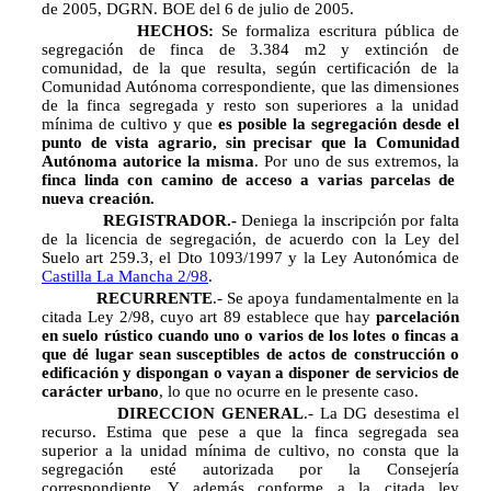
de 2005, DGRN. BOE del 6 de julio de 2005.
HECHOS:
Se formaliza escritura pública de
segregación de finca de 3.384 m2 y extinción de
comunidad, de la que resulta, según certificación de la
Comunidad Autónoma correspondiente, que las dimensiones
de la finca segregada y resto son superiores a la unidad
mínima de cultivo y que 
es posible la segregación desde el
punto de vista agrario, sin precisar que
la Comunidad
Autónoma autorice la misma
. Por uno de sus extremos, la
finca linda con camino de acceso a varias parcelas de
nueva creación.
REGISTRADOR.-
Deniega la inscripción por falta
de la licencia de segregación, de acuerdo con la Ley del
Suelo art 259.3, el Dto 1093/1997 y la Ley Autonómica de
Castilla La Mancha 2/98
.
RECURRENTE
.- Se apoya fundamentalmente en la
citada Ley 2/98, cuyo art 89 establece que hay
parcelación
en suelo rústico cuando uno o varios de los lotes o fincas a
que dé lugar sean susceptibles de actos de construcción o
edificación y dispongan o vayan a disponer de servicios de
carácter urbano
, lo que no ocurre en le presente caso.
DIRECCION GENERAL
.- La DG desestima el
recurso. Estima que pese a que la finca segregada sea
superior a la unidad mínima de cultivo, no consta que la
segregación esté autorizada por la Consejería
correspondiente. Y además conforme a la citada ley