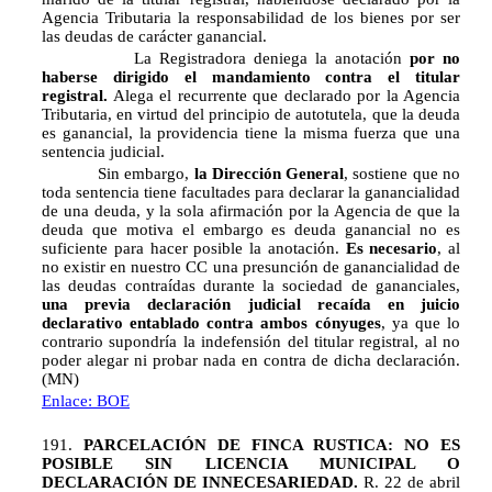
Agencia Tributaria la responsabilidad de los bienes por ser
las deudas de carácter ganancial.
La Registradora deniega la anotación
por no
haberse dirigido el mandamiento contra el titular
registral.
Alega el recurrente que declarado por la Agencia
Tributaria, en virtud del principio de autotutela, que la deuda
es ganancial, la providencia tiene la misma fuerza que una
sentencia judicial.
Sin embargo,
la Dirección General
, sostiene que no
toda sentencia tiene facultades para declarar la ganancialidad
de una deuda, y la sola afirmación por la Agencia de que la
deuda que motiva el embargo es deuda ganancial no es
suficiente para hacer posible la anotación.
Es necesario
, al
no existir en nuestro CC una presunción de ganancialidad de
las deudas contraídas durante la sociedad de gananciales,
una previa declaración judicial recaída en juicio
declarativo entablado contra ambos cónyuges
, ya que lo
contrario supondría la indefensión del titular registral, al no
poder alegar ni probar nada en contra de dicha declaración.
(MN)
Enlace: BOE
191.
PARCELACIÓN DE FINCA RUSTICA: NO ES
POSIBLE SIN LICENCIA MUNICIPAL O
DECLARACIÓN DE INNECESARIEDAD.
R. 22 de abril