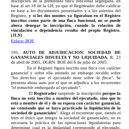
inscripción de la pretendida finca funcional segregada, en
base al art 18 de la LH, ya que el Registrador debe calificar
en base a los documentos presentados y a los asientos del
Registro,
y si los dos montes ya figuraban en el Registro
inscritos como parte de una finca funcional, no se puede
ahora denegar la inscripción, cuando la relación de
vinculación o dependencia resulta del propio Registro.
(JLN)
Enlace: BOE
195.
AUTO DE ADJUDICACION: SOCIEDAD DE
GANANCIALES DISUELTA Y NO LIQUIDADA.
R. 23
de abril de 2005, DGRN. BOE del 6 de julio de 2005.
En el Registro figura inscrita una finca con carácter
ganancial y sobre ella anotado un embargo recaído sobre
"los derechos que el ejecutado tiene sobre la finca"
. Se
presenta ahora auto por el que se adjudica a los recurrentes
"el inmueble embargado al ejecutado"
.
El
Registrador
suspende la inscripción
porque la
finca no está inscrita a nombre del ejecutado, sino que lo
está a nombre de él y de su esposa con carácter ganancial,
no constando que se haya practicado la liquidación de la
sociedad de gananciales
". Alega el recurrente que, siendo el
bien el único que integra la sociedad de gananciales, no es
necesaria la práctica de las operaciones liquidatorias para
determinar cual es la titularidad corresponde al ejecutado,