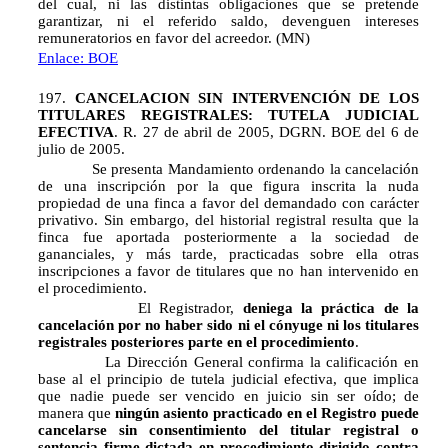
del cual, ni las distintas obligaciones que se pretende
garantizar, ni el referido saldo, devenguen intereses
remuneratorios en favor del acreedor. (MN)
Enlace: BOE
197.
CANCELACION SIN INTERVENCIÓN DE LOS
TITULARES REGISTRALES: TUTELA JUDICIAL
EFECTIVA
. R. 27 de abril de 2005, DGRN. BOE del 6 de
julio de 2005.
Se presenta Mandamiento ordenando la cancelación
de una inscripción por la que figura inscrita la nuda
propiedad de una finca a favor del demandado con carácter
privativo. Sin embargo, del historial registral resulta que la
finca fue aportada posteriormente a la sociedad de
gananciales, y más tarde, practicadas sobre ella otras
inscripciones a favor de titulares que no han intervenido en
el procedimiento.
El Registrador,
deniega la práctica de la
cancelación por no haber sido ni el cónyuge ni los titulares
registrales posteriores parte en el procedimiento
.
La Dirección General confirma la calificación en
base al el principio de tutela judicial efectiva, que implica
que nadie puede ser vencido en juicio sin ser oído; de
manera que
ningún asiento practicado en el Registro puede
cancelarse sin consentimiento del titular registral o
sentencia firme dictada en procedimiento dirigido contra