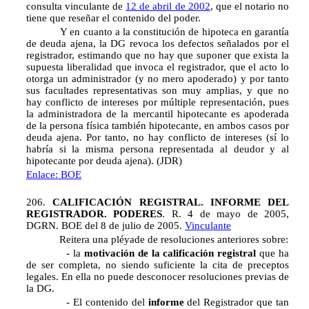
consulta vinculante de
12 de abril de 2002
, que el notario no
tiene que reseñar el contenido del poder.
Y en cuanto a la constitución de hipoteca en garantía
de deuda ajena, la DG revoca los defectos señalados por el
registrador, estimando que no hay que suponer que exista la
supuesta liberalidad que invoca el registrador, que el acto lo
otorga un administrador (y no mero apoderado) y por tanto
sus facultades representativas son muy amplias, y que no
hay conflicto de intereses por múltiple representación, pues
la administradora de la mercantil hipotecante es apoderada
de la persona física también hipotecante, en ambos casos por
deuda ajena. Por tanto, no hay conflicto de intereses (sí lo
habría si la misma persona representada al deudor y al
hipotecante por deuda ajena). (JDR)
Enlace: BOE
206.
CALIFICACIÓN REGISTRAL. INFORME DEL
REGISTRADOR. PODERES
. R. 4 de mayo de 2005,
DGRN. BOE del 8 de julio de 2005.
Vinculante
Reitera una pléyade de resoluciones anteriores sobre:
- la
motivación de la calificación registral
que ha
de ser completa, no siendo suficiente la cita de preceptos
legales. En ella no puede desconocer resoluciones previas de
la DG.
- El contenido del
informe
del Registrador que tan