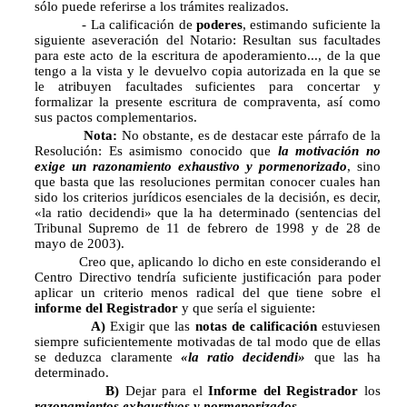
sólo puede referirse a los trámites realizados.
- La calificación de
poderes
, estimando suficiente la
siguiente aseveración del Notario: Resultan sus facultades
para este acto de la escritura de apoderamiento..., de la que
tengo a la vista y le devuelvo copia autorizada en la que se
le atribuyen facultades suficientes para concertar y
formalizar la presente escritura de compraventa, así como
sus pactos complementarios.
Nota:
No obstante, es de destacar este párrafo de la
Resolución: Es asimismo conocido que
la motivación no
exige un razonamiento exhaustivo y pormenorizado
, sino
que basta que las resoluciones permitan conocer cuales han
sido los criterios jurídicos esenciales de la decisión, es decir,
«la ratio decidendi» que la ha determinado (sentencias del
Tribunal Supremo de 11 de febrero de 1998 y de 28 de
mayo de 2003).
Creo que, aplicando lo dicho en este considerando el
Centro Directivo tendría suficiente justificación para poder
aplicar un criterio menos radical del que tiene sobre el
informe del Registrador
y que sería el siguiente:
A)
Exigir que las
notas de calificación
estuviesen
siempre suficientemente motivadas de tal modo que de ellas
se deduzca claramente
«la ratio decidendi»
que las ha
determinado.
B)
Dejar para el
Informe del Registrador
los
razonamientos exhaustivos y pormenorizados
.