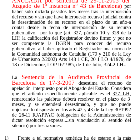
ANULADA
por sentencia de 23-11-2005 del
Juzgado de 1ª Instancia nº 43 de Barcelona
)
por
haber sido dictada pasados tres meses tras la interposición
del recurso
y sin que haya interpuesto recurso judicial contra
la desestimación de su recurso en el plazo de un año-a
contar desde la fecha de interposición de su recurso
gubernativo,
por lo que (art. 327, párrafo 10 y 328 de la
LH)
la calificación del Registrador devino firme
; y por
no
ser competente la DGRN para conocer del recurso
gubernativo,
al haber aplicado el Registrador una norma de
la Comunidad autónoma de Cataluña (179 y 210 de la Ley
de Urbanismo 2/2002) Arts 148-1 CE, 20-1 LO 4/1979, de
18 de Diciembre, LOPJ 6/1985, de 1 de Julio, 324-2 LH-.
Sentencia de la Audiencia Provincial de
La
Barcelona de 17-3-2007
desestima el recurso de
apelación
interpuesto por el Abogado del Estado. Considera
que
el artículo
específicamente
aplicable
es el
327 LH,
remarcando las palabras deberá resolver en el plazo de 3
meses, y se entenderá desestimado, y
que no puede
objetarse lo dispuesto en los arts 42 y 43 de la Ley 30/1992
de 26-11 RJAPPAC
(obligación de la Administración de
dictar resolución expresa....sin vinculación al sentido del
silencio) por tres razones:
1)
Frente a tal normativa genérica
ha de estarse a la más