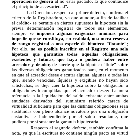
operación no genera
al no estar pactado, lo que contradice
el principio de accesoriedad".
La Dirección, respecto al primer defecto, confirma el
criterio de la Registradora, ya que aunque,-a fin de facilitar
el crédito- se permite en ciertos supuestos la hipoteca sin la
previa determinación registral de todos sus elementos,
siempre
se imponen algunas exigencias mínimas para
impedir que se constituya, en realidad, una mera reserva
de rango registral o una especie de hipoteca "flotante";
Por ello,
no es posible inscribir en el Registro una sola
hipoteca que garantice todas aquellas obligaciones,
existentes y futuras, que haya o pudiera haber entre
acreedor y deudor,
de suerte que la hipoteca "flote" sobre
las diversas obligaciones garantizadas para, en el momento
en que el acreedor desee ejecutar alguna, algunas o todas las
que, siendo vencidas, líquidas y exigibles no hayan sido
satisfechas, se deje caer la hipoteca sobre la obligación u
obligaciones incumplidas que el acreedor desee: La mera
referencia a la liquidación del saldo existente entre ambas
entidades derivados del suministro referido carece de
virtualidad suficiente para que las distintas obligaciones sean
sustituidas con pleno alcance novatorio por una obligación
sustantiva e independiente por el saldo resultante, que
pudiera por sí sostener la garantía hipotecaria.
Respecto al segundo defecto, también confirma la
nota, ya que la escritura no contiene ningún pacto en virtud