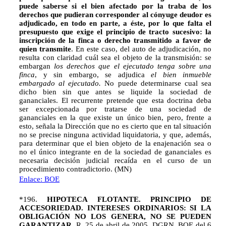
puede saberse si el bien afectado por la traba de los
derechos que pudieran corresponder al cónyuge deudor es
adjudicado, en todo en parte, a éste, por lo que falta el
presupuesto que exige el principio de tracto sucesivo: la
inscripción de la finca o derecho transmitido a favor de
quien transmite
. En este caso, del auto de adjudicación, no
resulta con claridad cuál sea el objeto de la transmisión: se
embargan
los derechos que el ejecutado tenga sobre una
finca
, y sin embargo, se adjudica
el bien inmueble
embargado al ejecutado.
No puede determinarse cual sea
dicho bien sin que antes se liquide la sociedad de
gananciales. El recurrente pretende que esta doctrina deba
ser excepcionada por tratarse de una sociedad de
gananciales en la que existe un único bien, pero, frente a
esto, señala la Dirección que no es cierto que en tal situación
no se precise ninguna actividad liquidatoria, y que, además,
para determinar que el bien objeto de la enajenación sea o
no el único integrante en de la sociedad de gananciales es
necesaria decisión judicial recaída en el curso de un
procedimiento contradictorio. (MN)
Enlace: BOE
*196.
HIPOTECA FLOTANTE. PRINCIPIO DE
ACCESORIEDAD.
INTERESES ORDINARIOS: SI LA
OBLIGACIÓN NO LOS GENERA, NO SE PUEDEN
GARANTIZAR.
R. 25 de abril de 2005, DGRN. BOE del 6