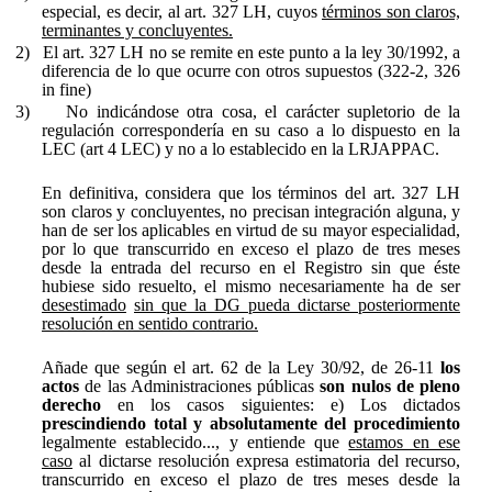
especial,
es decir, al art. 327 LH, cuyos
términos son claros,
terminantes y concluyentes.
2)
El
art. 327 LH no se remite en este punto a la ley 30/1992,
a
diferencia de lo que ocurre con otros supuestos (322-2, 326
in fine)
3)
No indicándose otra cosa, el
carácter supletorio
de la
regulación correspondería en su caso a lo dispuesto en
la
LEC
(art 4 LEC) y no a lo establecido en la LRJAPPAC.
En definitiva, considera que
los términos del art. 327 LH
son claros y concluyentes, no precisan integración alguna,
y
han de ser los aplicables en virtud de su
mayor especialidad
,
por lo que transcurrido en exceso el plazo de tres meses
desde la entrada del recurso en el Registro sin que éste
hubiese sido resuelto, el mismo necesariamente ha de ser
desestimado
sin que la DG pueda dictarse posteriormente
resolución en sentido contrario.
Añade que según el art. 62 de la Ley 30/92, de 26-11
los
actos
de las Administraciones públicas
son nulos de pleno
derecho
en los casos siguientes: e) Los dictados
prescindiendo total y absolutamente del procedimiento
legalmente establecido..., y entiende que
estamos en ese
caso
al dictarse resolución expresa estimatoria del recurso,
transcurrido en exceso el plazo de tres meses desde la