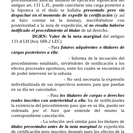
procedimiento judicial sumario de ejecución hipotecaria del
antiguo art. 131 L.H., puede cancelarse una carga posterior a
la hipoteca si el título se hallaba
presentado pero sin
despachar en el momento de expedir la certificación
(y así
se hizo constar en la misma), inscribiéndose con
posterioridad a la nota de expedición,
si no resulta haberse
notificado el procedimiento al titular
de tal derecho.
DGRN: Valor de la nota marginal
del antiguo
131.4 LH (hoy 688.2 LEC)
- Para
futuros adquirentes o titulares de
cargas posteriores a ella
:
- Informa de la incoación del
procedimiento entablado, sirviéndoles de notificación a los
efectos procesales oportunos, entre los cuales se encuentra el
de poder intervenir en la subasta
- No será necesaria la expresión
individualizada de sus respectivos asientos para que puedan
en su día ser cancelados.
- Para
los titulares de cargas o derechos
reales inscritos con anterioridad a ella:
ha de notificárseles
la existencia del procedimiento para que en su día, pueda ser
ordenada por el Juez que entiende del mismo la
correspondiente cancelación.
- La solución será similar para los titulares de
títulos presentados antes de la nota marginal
de expedición
de certificación pero inscritos después pues los efectos de la