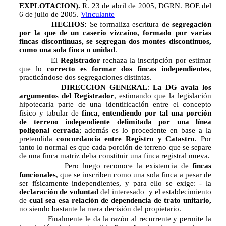
EXPLOTACION).
R. 23 de abril de 2005, DGRN. BOE del
6 de julio de 2005.
Vinculante
HECHOS:
Se formaliza escritura de
segregación
por la que de un caserío vizcaíno, formado por varias
fincas discontinuas, se segregan dos montes discontinuos,
como una sola finca o unidad
.
El
Registrador
rechaza la inscripción por estimar
que lo
correcto es formar dos fincas independientes
,
practicándose dos segregaciones distintas.
DIRECCION GENERAL
:
La DG avala los
argumentos del Registrador
, estimando que la legislación
hipotecaria parte de una identificación entre el concepto
físico y tabular de
finca, entendiendo por tal una porción
de terreno independiente delimitada por una línea
poligonal cerrada
; además es lo procedente en base a la
pretendida
concordancia entre Registro y Catastro
. Por
tanto lo normal es que cada porción de terreno que se separe
de una finca matriz deba constituir una finca registral nueva.
Pero luego reconoce la existencia de 
fincas
funcionales
, que se inscriben como una sola finca a pesar de
ser físicamente independientes, y para ello se exige: - la
declaración de voluntad
del interesado  y el establecimiento
de
cual sea esa relación de dependencia de trato unitario,
no siendo bastante la mera decisión del propietario.
Finalmente le da la razón al recurrente y permite la