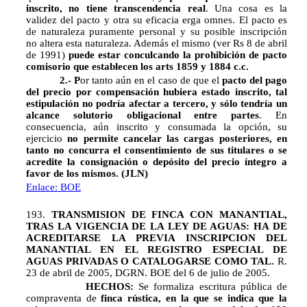
inscrito, no tiene transcendencia real
. Una cosa es la
validez del pacto y otra su eficacia erga omnes. El pacto es
de naturaleza puramente personal y su posible inscripción
no altera esta naturaleza. Además el mismo (ver Rs 8 de abril
de 1991)
puede estar conculcando la prohibición de pacto
comisorio que establecen los arts 1859 y 1884 c.c.
2.- P
or tanto aún en el caso de que el
pacto del pago
del precio por compensación hubiera estado inscrito, tal
estipulación no podría afectar a tercero, y sólo tendría un
alcance solutorio obligacional entre partes
. En
consecuencia, aún inscrito y consumada la opción, su
ejercicio
no permite cancelar las cargas posteriores, en
tanto no concurra el consentimiento de sus titulares o se
acredite la consignación o depósito del precio íntegro a
favor de los mismos. (JLN)
Enlace: BOE
193.
TRANSMISION DE FINCA CON MANANTIAL,
TRAS LA VIGENCIA DE LA LEY DE AGUAS: HA DE
ACREDITARSE LA PREVIA INSCRIPCION DEL
MANANTIAL EN EL REGISTRO ESPECIAL DE
AGUAS PRIVADAS O CATALOGARSE COMO TAL.
R.
23 de abril de 2005, DGRN. BOE del 6 de julio de 2005.
HECHOS:
Se formaliza escritura pública de
compraventa de
finca rústica, en la que se indica que la