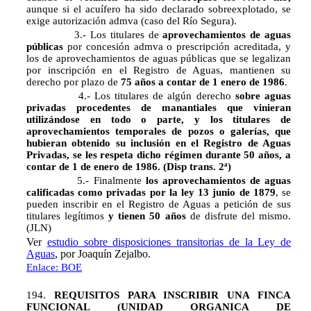
aunque si el acuífero ha sido declarado sobreexplotado, se
exige autorización admva (caso del Río Segura).
3.- Los titulares de
aprovechamientos de aguas
públicas
por concesión admva o prescripción acreditada, y
los de aprovechamientos de aguas públicas que se legalizan
por inscripción en el Registro de Aguas, mantienen su
derecho por plazo de
75 años a contar de 1 enero de 1986
.
4.- Los titulares de algún derecho
sobre aguas
privadas procedentes de manantiales que vinieran
utilizándose en todo o parte, y los titulares de
aprovechamientos temporales de pozos o galerías, que
hubieran obtenido su inclusión en el Registro de Aguas
Privadas, se les respeta dicho régimen durante 50 años, a
contar de 1 de enero de 1986. (Disp trans. 2ª)
5.- Finalmente
los aprovechamientos de aguas
calificadas como privadas por la ley 13 junio de 1879
, se
pueden inscribir en el Registro de Aguas a petición de sus
titulares legítimos
y tienen 50 años
de disfrute del mismo.
(JLN)
Ver
estudio sobre disposiciones transitorias de la Ley de
Aguas
, por Joaquín Zejalbo.
Enlace: BOE
194.
REQUISITOS PARA INSCRIBIR UNA FINCA
FUNCIONAL (UNIDAD ORGANICA DE