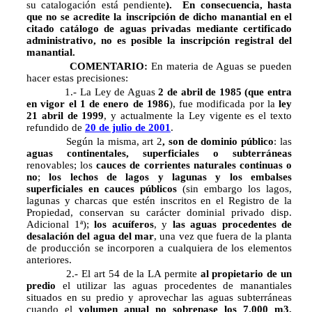
su catalogación está pendiente
). En consecuencia, hasta
que no se acredite la inscripción de dicho manantial en el
citado catálogo de aguas privadas mediante certificado
administrativo, no es posible la inscripción registral del
manantial.
COMENTARIO:
En materia de Aguas se pueden
hacer estas precisiones:
1.- La Ley de Aguas
2 de abril de 1985 (que entra
en vigor el 1 de enero de 1986
), fue modificada por la
ley
21 abril de 1999
, y actualmente la Ley vigente es el texto
refundido de
20 de julio de 2001
.
Según la misma, art 2
, son de dominio público
: las
aguas continentales, superficiales o subterráneas
renovables; los
cauces de corrientes naturales continuas o
no
;
los lechos de lagos y lagunas y los embalses
superficiales en cauces públicos
(sin embargo los lagos,
lagunas y charcas que estén inscritos en el Registro de la
Propiedad, conservan su carácter dominial privado disp.
Adicional 1ª);
los acuíferos
, y
las aguas procedentes de
desalación del agua del mar
, una vez que fuera de la planta
de producción se incorporen a cualquiera de los elementos
anteriores.
2.- El art 54 de la LA permite
al propietario de un
predio
el utilizar las aguas procedentes de manantiales
situados en su predio y aprovechar las aguas subterráneas
cuando el
volumen anual no sobrepase los
7.000 m3,