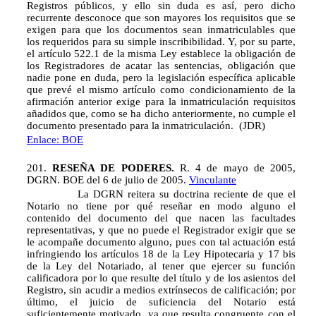
Registros públicos, y ello sin duda es así, pero dicho
recurrente desconoce que son mayores los requisitos que se
exigen para que los documentos sean inmatriculables que
los requeridos para su simple inscribibilidad. Y, por su parte,
el artículo 522.1 de la misma Ley establece la obligación de
los Registradores de acatar las sentencias, obligación que
nadie pone en duda, pero la legislación específica aplicable
que prevé el mismo artículo como condicionamiento de la
afirmación anterior exige para la inmatriculación requisitos
añadidos que, como se ha dicho anteriormente, no cumple el
documento presentado para la inmatriculación. (JDR)
Enlace: BOE
201.
RESEÑA DE PODERES.
R. 4 de mayo de 2005,
DGRN. BOE del 6 de julio de 2005.
Vinculante
La DGRN reitera su doctrina reciente de que el
Notario no tiene por qué reseñar en modo alguno el
contenido del documento del que nacen las facultades
representativas, y que no puede el Registrador exigir que se
le acompañe documento alguno, pues con tal actuación está
infringiendo los artículos 18 de la Ley Hipotecaria y 17 bis
de la Ley del Notariado, al tener que ejercer su función
calificadora por lo que resulte del título y de los asientos del
Registro, sin acudir a medios extrínsecos de calificación; por
último, el juicio de suficiencia del Notario está
suficientemente motivado, ya que resulta congruente con el