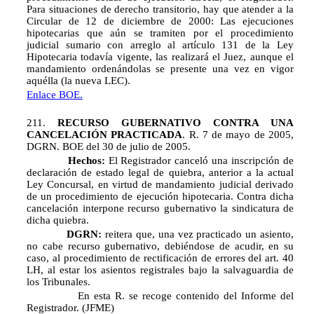
Para situaciones de derecho transitorio, hay que atender a la
Circular de 12 de diciembre de 2000: Las ejecuciones
hipotecarias que aún se tramiten por el procedimiento
judicial sumario con arreglo al artículo 131 de la Ley
Hipotecaria todavía vigente, las realizará el Juez, aunque el
mandamiento ordenándolas se presente una vez en vigor
aquélla (la nueva LEC).
Enlace BOE.
211.
RECURSO GUBERNATIVO CONTRA UNA
CANCELACIÓN PRACTICADA
. R. 7 de mayo de 2005,
DGRN. BOE del 30 de julio de 2005.
Hechos:
El Registrador canceló una inscripción de
declaración de estado legal de quiebra, anterior a la actual
Ley Concursal, en virtud de mandamiento judicial derivado
de un procedimiento de ejecución hipotecaria. Contra dicha
cancelación interpone recurso gubernativo la sindicatura de
dicha quiebra.
DGRN:
reitera que, una vez practicado un asiento,
no cabe recurso gubernativo, debiéndose de acudir, en su
caso, al procedimiento de rectificación de errores del art. 40
LH, al estar los asientos registrales bajo la salvaguardia de
los Tribunales.
En esta R. se recoge contenido del Informe del
Registrador. (JFME)