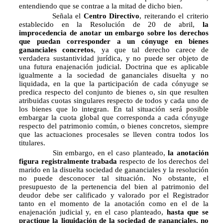
entendiendo que se contrae a la mitad de dicho bien.
Señala el
Centro Directivo
, reiterando el criterio
establecido en la Resolución de 20 de abril,
la
improcedencia de anotar un embargo sobre los derechos
que puedan corresponder a un cónyuge en bienes
gananciales concretos
, ya que tal derecho carece de
verdadera sustantividad jurídica, y no puede ser objeto de
una futura enajenación judicial. Doctrina que es aplicable
igualmente a la sociedad de gananciales disuelta y no
liquidada, en la que la participación de cada cónyuge se
predica respecto del conjunto de bienes o, sin que resulten
atribuidas cuotas singulares respecto de todos y cada uno de
los bienes que lo integran. En tal situación será posible
embargar la cuota global que corresponda a cada cónyuge
respecto del patrimonio común, o bienes concretos, siempre
que las actuaciones procesales se lleven contra todos los
titulares.
Sin embargo, en el caso planteado,
la anotación
figura registralmente trabada
respecto de los derechos del
marido en la disuelta sociedad de gananciales y la resolución
no puede desconocer tal situación. No obstante, el
presupuesto de la pertenencia del bien al patrimonio del
deudor debe ser calificado y valorado por el Registrador
tanto en el momento de la anotación como en el de la
enajenación judicial y, en el caso planteado,
hasta que se
practique la liquidación de la sociedad de gananciales, no