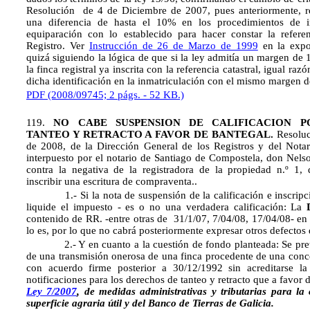
Resolución
de 4 de Diciembre de 2007, pues anteriormente, r
una diferencia de hasta el 10% en los procedimientos de i
equiparación con lo establecido para hacer constar la referen
Registro. Ver
Instrucción de 26 de Marzo de 1999
en la expo
quizá siguiendo la lógica de que si la ley admitía un margen de 
la finca registral ya inscrita con la referencia catastral, igual raz
dicha identificación en la inmatriculación con el mismo margen d
PDF (2008/09745; 2 págs. - 52 KB.)
119.
NO CABE SUSPENSION DE CALIFICACION P
TANTEO Y RETRACTO A FAVOR DE BANTEGAL.
Resoluc
de 2008, de la Dirección General de los Registros y del Notar
interpuesto por el notario de Santiago de Compostela, don Nels
contra la negativa de la registradora de la propiedad n.º 1,
inscribir una escritura de compraventa..
1.- Si la nota de suspensión de la calificación e inscripció
liquide el impuesto - es o no una verdadera calificación: La
contenido de RR. -entre otras de 31/1/07, 7/04/08, 17/04/08- en 
lo es, por lo que no cabrá posteriormente expresar otros defectos
2.- Y en cuanto a la cuestión de fondo planteada: Se prete
de una transmisión onerosa de una finca procedente de una conce
con acuerdo firme posterior a 30/12/1992 sin acreditarse la 
notificaciones para los derechos de tanteo y retracto que a favor
Ley 7/2007
, de medidas administrativas y tributarias para la
superficie agraria útil y del Banco de Tierras de Galicia.