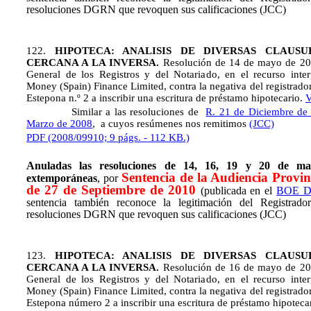
resoluciones DGRN que revoquen sus calificaciones (JCC)
122.
HIPOTECA: ANALISIS DE DIVERSAS CLAUSU
CERCANA A LA INVERSA.
Resolución de 14 de mayo de 200
General de los Registros y del Notariado, en el recurso inte
Money (Spain) Finance Limited, contra la negativa del registrado
Estepona n.º 2 a inscribir una escritura de préstamo hipotecario.
V
Similar a las resoluciones de
R. 21 de Diciembre de
Marzo de 2008
, a cuyos resúmenes nos remitimos
(JCC)
PDF (2008/09910; 9 págs. - 112 KB.)
Anuladas las resoluciones de 14, 16, 19 y 20 de m
Sentencia de la Audiencia Provi
extemporáneas
, por
de 27 de Septiembre de 2010
(publicada en el
BOE DE
sentencia también reconoce la legitimación del Registrador
resoluciones DGRN que revoquen sus calificaciones (JCC)
123.
HIPOTECA: ANALISIS DE DIVERSAS CLAUSU
CERCANA A LA INVERSA.
Resolución de 16 de mayo de 200
General de los Registros y del Notariado, en el recurso inte
Money (Spain) Finance Limited, contra la negativa del registrado
Estepona número 2 a inscribir una escritura de préstamo hipoteca