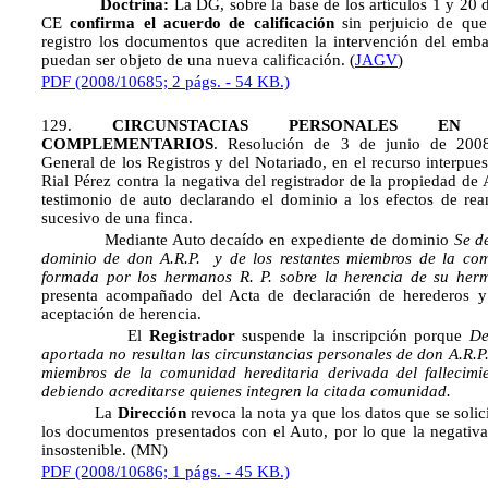
Doctrina:
La DG, sobre la base de los artículos 1 y 20 
CE
confirma el acuerdo de calificación
sin perjuicio de que
registro los documentos que acrediten la intervención del emb
puedan ser objeto de una nueva calificación. (
JAGV
)
PDF (2008/10685; 2 págs. - 54 KB.)
129.
CIRCUNSTACIAS PERSONALES EN 
COMPLEMENTARIOS
. Resolución de 3 de junio de 2008
General de los Registros y del Notariado, en el recurso interpu
Rial Pérez contra la negativa del registrador de la propiedad de 
testimonio de auto declarando el dominio a los efectos de rea
sucesivo de una finca.
Mediante Auto decaído en expediente de dominio
Se de
dominio de don A.R.P. y de los restantes miembros de la com
formada por los hermanos R. P. sobre la herencia de su herm
presenta acompañado del Acta de declaración de herederos y 
aceptación de herencia.
El
Registrador
suspende la inscripción porque 
De
aportada no resultan las circunstancias personales de don A.R.P.,
miembros de la comunidad hereditaria derivada del fallecimie
debiendo acreditarse quienes integren la citada comunidad.
La
Dirección
revoca la nota ya que los datos que se solic
los documentos presentados con el Auto, por lo que la negativa 
insostenible. (MN)
PDF (2008/10686; 1 págs. - 45 KB.)