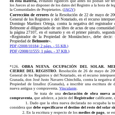
en esta materia,
evitando rigideces que antes no podían ser te
los Jueces al no disponer de los datos del Registro a la hora de le
la Comunidades de Propietarios. (
JAGV
)
Corrección de errores
de la Resolución de 22 de mayo de 200
General de los Registros y del Notariado, en el recurso interpu
Domingo Martínez Ortega, contra la negativa del registrador 
Belmonte al diligenciado de un libro de actas de una comunidad 
la página 27107, en el sumario y en el primer párrafo, segunda
«Registrador de la Propiedad de Montánchez», debe decir: 
Propiedad de
Belmonte
».
PDF (2008/10184; 2 págs. - 55 KB.)
PDF (2008/11555; 1 págs. - 37 KB.)
*126.
OBRA NUEVA. OCUPACIÓN DEL SOLAR. ME
CIERRE DEL REGISTRO
. Resolución de 26 de mayo de 200
General de los Registros y del Notariado, en el recurso interpues
Granada, don José Justo Navarro Chinchilla, contra la negativa d
Propiedad de Iznalloz (Granada), a inscribir una escritura de 
nueva antigua y compraventa.
Vinculante
.
Se trata de una
declaración de obra nueva an
compraventa
, que adolece, a juicio del
Registrador
calificante, 
1. Dado que la obra nueva declarada no ocupaba la totali
considera que
debe especificarse el destino del resto del solar si
2. En la escritura y respecto de los
medios de pago
, se e