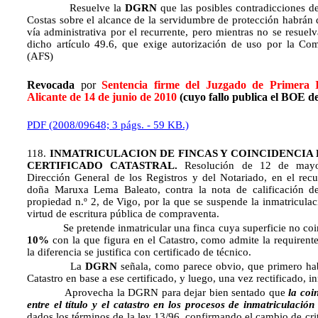
Resuelve la
DGRN
que las posibles contradicciones de
Costas sobre el alcance de la servidumbre de protección habrán 
vía administrativa por el recurrente, pero mientras no se resuel
dicho artículo 49.6, que exige autorización de uso por la C
(AFS)
Revocada
por
Sentencia firme del Juzgado de Primera 
Alicante de 14 de junio de 2010
(cuyo fallo publica el BOE d
PDF (2008/09648; 3 págs. - 59 KB.)
118.
INMATRICULACION DE FINCAS Y COINCIDENCIA
CERTIFICADO CATASTRAL.
Resolución de 12 de mayo
Dirección General de los Registros y del Notariado, en el recu
doña Maruxa Lema Baleato, contra la nota de calificación del
propiedad n.º 2, de Vigo, por la que se suspende la inmatricula
virtud de escritura pública de compraventa.
Se pretende inmatricular una finca cuya superficie no coi
10%
con la que figura en el Catastro, como admite la requirent
la diferencia se justifica con certificado de técnico.
La
DGRN
señala, como parece obvio, que primero habr
Catastro en base a ese certificado, y luego, una vez rectificado, in
Aprovecha la DGRN para dejar bien sentado que
la coi
entre el título y el catastro en los procesos de inmatriculación 
dados los términos de la ley 13/96, confirmando el cambio de cri