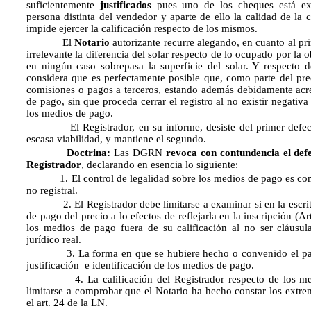
suficientemente
justificados
pues uno de los cheques está ex
persona distinta del vendedor y aparte de ello la calidad de la c
impide ejercer la calificación respecto de los mismos.
El
Notario
autorizante recurre alegando, en cuanto al pr
irrelevante la diferencia del solar respecto de lo ocupado por la 
en ningún caso sobrepasa la superficie del solar. Y respecto 
considera que es perfectamente posible que, como parte del prec
comisiones o pagos a terceros, estando además debidamente acr
de pago, sin que proceda cerrar el registro al no existir negativa 
los medios de pago.
El Registrador, en su informe, desiste del primer defecto
escasa viabilidad, y mantiene el segundo.
Doctrina:
Las DGRN
revoca con contundencia el def
Registrador
, declarando en esencia lo siguiente:
1. El control de legalidad sobre los medios de pago es comp
no registral.
2. El Registrador debe limitarse a examinar si en la escritu
de pago del precio a lo efectos de reflejarla en la inscripción (
los medios de pago fuera de su calificación al no ser cláusul
jurídico real.
3. La forma en que se hubiere hecho o convenido el pago 
justificación e identificación de los medios de pago.
4. La calificación del Registrador respecto de los me
limitarse a comprobar que el Notario ha hecho constar los extre
el art. 24 de la LN.