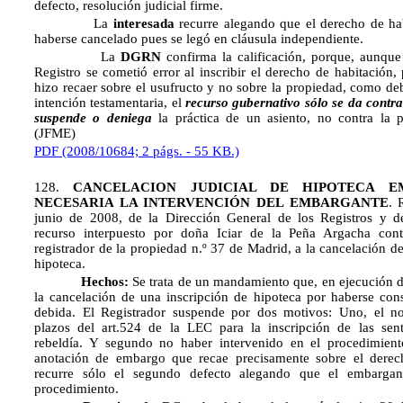
defecto, resolución judicial firme.
La
interesada
recurre alegando que el derecho de ha
haberse cancelado pues se legó en cláusula independiente.
La
DGRN
confirma la calificación, porque, aunque
Registro se cometió error al inscribir el derecho de habitación,
hizo recaer sobre el usufructo y no sobre la propiedad, como de
intención testamentaria, el
recurso gubernativo sólo se da contra
suspende o deniega
la práctica de un asiento, no contra la p
(JFME)
PDF (2008/10684; 2 págs. - 55 KB.)
128.
CANCELACION JUDICIAL DE HIPOTECA E
NECESARIA LA INTERVENCIÓN DEL EMBARGANTE
. 
junio de 2008, de la Dirección General de los Registros y de
recurso interpuesto por doña Iciar de la Peña Argacha cont
registrador de la propiedad n.º 37 de Madrid, a la cancelación d
hipoteca.
Hechos:
Se trata de un mandamiento que, en ejecución d
la cancelación de una inscripción de hipoteca por haberse con
debida. El Registrador suspende por dos motivos: Uno, el no
plazos del art.524 de la LEC para la inscripción de las sent
rebeldía. Y segundo no haber intervenido en el procedimiento
anotación de embargo que recae precisamente sobre el derec
recurre sólo el segundo defecto alegando que el embargant
procedimiento.