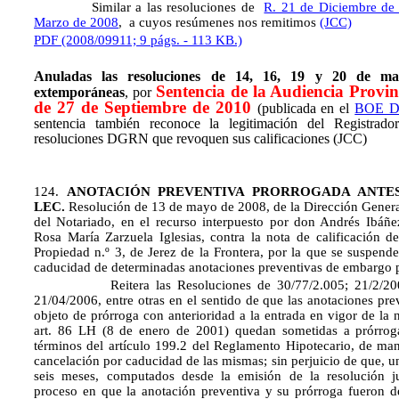
Similar a las resoluciones de
R. 21 de Diciembre de
Marzo de 2008
, a cuyos resúmenes nos remitimos
(JCC)
PDF (2008/09911; 9 págs. - 113 KB.)
Anuladas las resoluciones de 14, 16, 19 y 20 de m
Sentencia de la Audiencia Provi
extemporáneas
, por
de 27 de Septiembre de 2010
(publicada en el
BOE DE
sentencia también reconoce la legitimación del Registrador
resoluciones DGRN que revoquen sus calificaciones (JCC)
124.
ANOTACIÓN PREVENTIVA PRORROGADA ANTE
LEC.
Resolución de 13 de mayo de 2008, de la Dirección General
del Notariado, en el recurso interpuesto por don Andrés Ibáñ
Rosa María Zarzuela Iglesias, contra la nota de calificación de
Propiedad n.º 3, de Jerez de la Frontera, por la que se suspend
caducidad de determinadas anotaciones preventivas de embargo 
Reitera las Resoluciones de 30/77/2.005; 21/2/2006
21/04/2006, entre otras en el sentido de que las anotaciones pr
objeto de prórroga con anterioridad a la entrada en vigor de la
art. 86 LH (8 de enero de 2001) quedan sometidas a prórroga
términos del artículo 199.2 del Reglamento Hipotecario, de ma
cancelación por caducidad de las mismas; sin perjuicio de que, u
seis meses, computados desde la emisión de la resolución ju
proceso en que la anotación preventiva y su prórroga fueron d