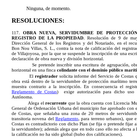
Ninguna, de momento.
RESOLUCIONES:
117.
OBRA NUEVA, SERVIDUMBRE DE PROTECCIÓ
REGISTRO DE LA PROPIEDAD
. Resolución de 9 de ma
Dirección General de los Registros y del Notariado, en el recu
Bon Nou Villas, S. L., contra la nota de calificación del registr
de Villajoyosa, por la que se suspende la inscripción de una escr
declaración de obra nueva y división horizontal.
Se pretende inscribir una escritura de agrupación, obra
horizontal en una finca
colindante con el dominio público marít
El
registrador
solicita informe del Servicio de Costas 
obra está dentro de la servidumbre de protección marítimo terre
muestra contrario a la inscripción. En consecuencia el regist
Reglamento de Costas
) exige autorización para dicho uso
Autónoma.
Alega el
recurrente
que la obra cuenta con Licencia Mun
General de Ordenación Urbana del municipio fue aprobado con e
de Costas, que señalaba una zona de 20 metros de servidumbr
transitoria novena del
Reglamento
, para terreno urbanos), que 
Costas es contradictorio con dicho Plan (se fija o pretende fijar
la servidumbre); además alega que en todo caso ello no afecta a
la calificación no ha sido global (hubo dos calificaciones).