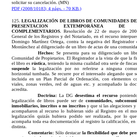
solicitar su cancelación.
(MN)
PDF (2008/10183; 4 págs. - 70 KB.)
125.
LEGALIZACIÓN DE LIBROS DE COMUNIDADES DE
PRESENTACION EXTEMPORÁNEA DE D
COMPLEMENTARIOS
. Resolución de 22 de mayo de 2008
General de los Registros y del Notariado, en el recurso interpu
Domingo Martínez Ortega, contra la negativa del Registrador 
Montánchez al diligenciado de un libro de actas de una comunida
Hechos:
Se presenta para su diligenciado un lib
Comunidad de Propietarios. El Registrador a la vista de que la fi
el libro es
rústica
, teniendo la misma cualidad otra serie de fincas
suspende
la legalización por no referirse a ninguna comu
horizontal tumbada. Se recurre por el interesado alegando que s
incluida en un Plan Parcial de Ordenación, con elementos 
viales, zonas verdes, red de aguas etc. y acompañado la do
acredita.
Doctrina:
La DG
desestima el recurso
poniendo
legalización de libros puede ser de
comunidades, subcomuni
inmobiliarios, inscritos o no inscritos
y que si las alegaciones 
acompañaron al recurso lo hubieran sido al Registro en el mo
legalización quizás hubiera podido ser realizada, por lo qu
acompaña toda esa documentación al registro la calificación, en
distinta.
Comentario:
Sólo destacar
la flexibilidad que debe pres