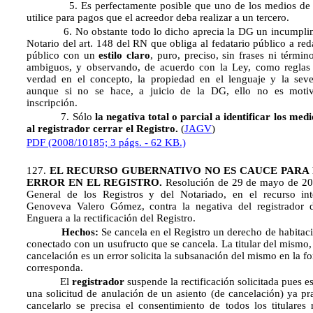
5. Es perfectamente posible que uno de los medios de 
utilice para pagos que el acreedor deba realizar a un tercero.
6. No obstante todo lo dicho aprecia la DG un incumplimie
Notario del art. 148 del RN que obliga al fedatario público a red
público con un
estilo claro
, puro, preciso, sin frases ni térmi
ambiguos, y observando, de acuerdo con la Ley, como reglas i
verdad en el concepto, la propiedad en el lenguaje y la seve
aunque si no se hace, a juicio de la DG, ello no es motiv
inscripción.
7. Sólo
la negativa total o parcial a identificar los me
al registrador cerrar el Registro.
(
JAGV
)
PDF (2008/10185; 3 págs. - 62 KB.)
127.
EL RECURSO GUBERNATIVO NO ES CAUCE PARA 
ERROR EN EL REGISTRO.
Resolución de 29 de mayo de 200
General de los Registros y del Notariado, en el recurso in
Genoveva Valero Gómez, contra la negativa del registrador 
Enguera a la rectificación del Registro.
Hechos:
Se cancela en el Registro un derecho de habitac
conectado con un usufructo que se cancela. La titular del mismo
cancelación es un error solicita la subsanación del mismo en la 
corresponda.
El
registrador
suspende la rectificación solicitada pues es
una solicitud de anulación de un asiento (de cancelación) ya pr
cancelarlo se precisa el consentimiento de todos los titulares 