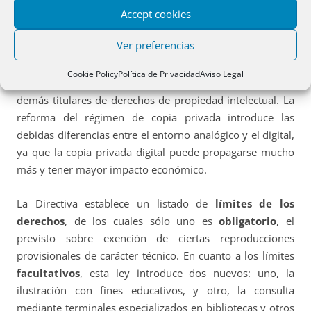
han intentado mantener los principios ya asentados en
Accept cookies
nuestro ordenamiento que originan la debida
Ver preferencias
compensación que los fabricantes e importadores de
equipos, aparatos y soportes materiales idóneos para
Cookie Policy
Política de Privacidad
Aviso Legal
reproducir obras protegidas deben pagar a los autores y
demás titulares de derechos de propiedad intelectual. La
reforma del régimen de copia privada introduce las
debidas diferencias entre el entorno analógico y el digital,
ya que la copia privada digital puede propagarse mucho
más y tener mayor impacto económico.
La Directiva establece un listado de
límites de los
derechos
, de los cuales sólo uno es
obligatorio
, el
previsto sobre exención de ciertas reproducciones
provisionales de carácter técnico. En cuanto a los límites
facultativos
, esta ley introduce dos nuevos: uno, la
ilustración con fines educativos, y otro, la consulta
mediante terminales especializados en bibliotecas y otros