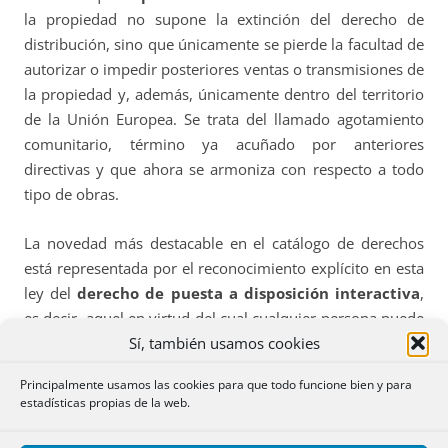
la propiedad no supone la extinción del derecho de
distribución, sino que únicamente se pierde la facultad de
autorizar o impedir posteriores ventas o transmisiones de
la propiedad y, además, únicamente dentro del territorio
de la Unión Europea.
Se trata del llamado agotamiento
comunitario, término ya acuñado por anteriores
directivas y que ahora se armoniza con respecto a todo
tipo de obras.
La novedad más destacable en el catálogo de derechos
está representada por el reconocimiento explícito en esta
ley del
derecho de puesta a disposición interactiva
,
es decir, aquel en virtud del cual cualquier persona puede
Sí, también usamos cookies
acceder a las obras desde el lugar y en el momento que
elija.
Principalmente usamos las cookies para que todo funcione bien y para
estadísticas propias de la web.
Otra de las novedades más importantes es la
nueva
regulación del régimen de copia privada
en la que se