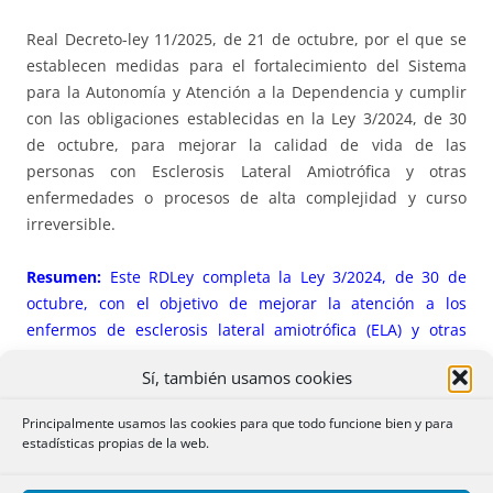
Real Decreto-ley 11/2025, de 21 de octubre, por el que se
establecen medidas para el fortalecimiento del Sistema
para la Autonomía y Atención a la Dependencia y cumplir
con las obligaciones establecidas en la Ley 3/2024, de 30
de octubre, para mejorar la calidad de vida de las
personas con Esclerosis Lateral Amiotrófica y otras
enfermedades o procesos de alta complejidad y curso
irreversible.
Resumen:
Este RDLey completa la Ley 3/2024, de 30 de
octubre, con el objetivo de mejorar la atención a los
enfermos de esclerosis lateral amiotrófica (ELA) y otras
enfermedades complejas de curso irreversible. Crea un
Sí, también usamos cookies
nuevo grado de dependencia (Grado III+) para casos
extremos.
Principalmente usamos las cookies para que todo funcione bien y para
estadísticas propias de la web.
La
Ley 3/2024, de 30 de octubre
,
para mejorar la calidad
de vida de personas con Esclerosis Lateral Amiotrófica y