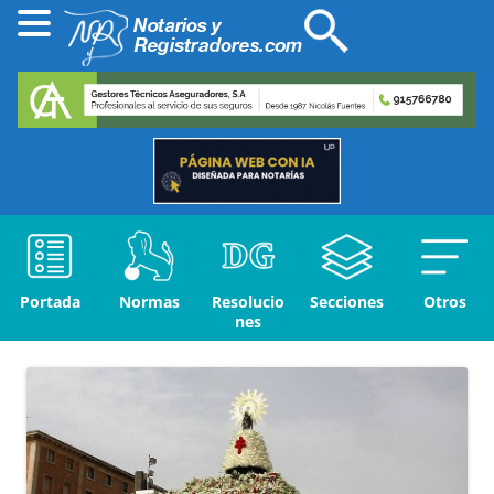
Portada
Normas
Resolucio
Secciones
Otros
nes