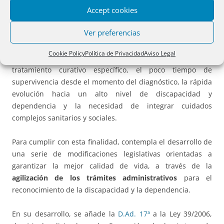
Accept cookies
otras enfermedades o procesos de alta complejidad y
curso irreversible, tiene como finalidad prioritaria mejorar
Ver preferencias
tanto la calidad de vida como el
acceso a servicios
especializados
de aquellas personas que padecen estos
Cookie Policy
Política de Privacidad
Aviso Legal
procesos caracterizados por la no existencia de un
tratamiento curativo específico, el poco tiempo de
supervivencia desde el momento del diagnóstico, la rápida
evolución hacia un alto nivel de discapacidad y
dependencia y la necesidad de integrar cuidados
complejos sanitarios y sociales.
Para cumplir con esta finalidad, contempla el desarrollo de
una serie de modificaciones legislativas orientadas a
garantizar la mejor calidad de vida, a través de la
agilización de los trámites administrativos
para el
reconocimiento de la discapacidad y la dependencia.
En su desarrollo, se añade la
D.Ad. 17ª
a la Ley 39/2006,