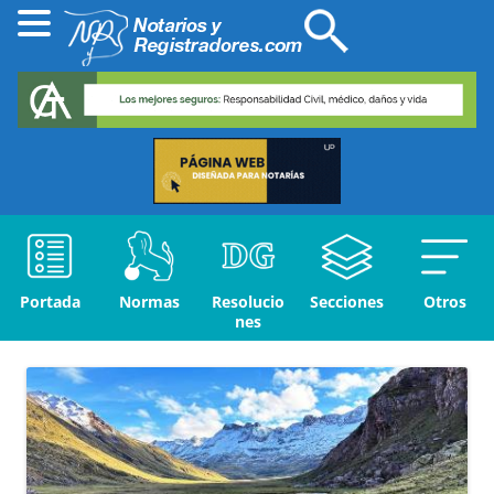
Portada
Normas
Resolucio
Secciones
Otros
nes