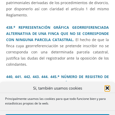
patrimoniales derivadas de los procedimientos de divorcio,
por disponerlo así con claridad el artículo 1 del mismo
Reglamento.
438.* REPRESENTACIÓN GRÁFICA GEORREFERENCIADA
ALTERNATIVA DE UNA FINCA QUE NO SE CORRESPONDE
CON NINGUNA PARCELA CATASTRAL.
El hecho de que la
finca cuya georreferenciación se pretende inscribir no se
corresponda con una determinada parcela catastral,
justifica las dudas del registrador ante la oposición de los
colindantes.
440, 441. 442. 443. 444. 445.* NÚMERO DE REGISTRO DE
ALQUILER DE CORTA DURACIÓN EN EDIFICIO CON
Sí, también usamos cookies
ESTATUTOS PROHIBITIVOS
.
La limitación estatutaria de no
poder instalar en las viviendas servicios o industrias de
Principalmente usamos las cookies para que todo funcione bien y para
ninguna clase incluye el alquiler turístico.
estadísticas propias de la web.
446.* NUMERO DE REGISTRO DE ALQUILER DE CORTA