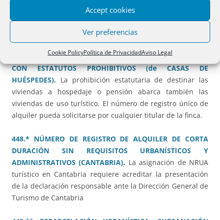
DURACIÓN EN FINCA EN CONSTRUCCIÓN.
La asignación
Accept cookies
de NRUA requiere la previa constancia registral de la
Ver preferencias
terminación de la obra
Cookie Policy
Política de Privacidad
Aviso Legal
447.* NÚMERO DE REGISTRO DE ALQUILER EN EDIFICIO
CON ESTATUTOS PROHIBITIVOS (de CASAS DE
HUÉSPEDES).
La prohibición estatutaria de destinar las
viviendas a hospedaje o pensión abarca también las
viviendas de uso turístico. El número de registro único de
alquiler pueda solicitarse por cualquier titular de la finca.
448.* NÚMERO DE REGISTRO DE ALQUILER DE CORTA
DURACIÓN SIN REQUISITOS URBANÍSTICOS Y
ADMINISTRATIVOS (CANTABRIA)
.
La asignación de NRUA
turístico en Cantabria requiere acreditar la presentación
de la declaración responsable ante la Dirección General de
Turismo de Cantabria