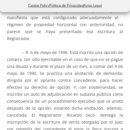
da la razón a éste en cuanto a la necesidad de que conste
Cookie Policy
Política de Privacidad
Aviso Legal
la firmeza del Auto. Sorprende observar que, aunque se
manifiesta que está configurado adecuadamente el
régimen de propiedad horizontal con anterioridad, no
parece que se haya presentado esa escritura al
Registrador.
– R. 6 de mayo de 1998. Está inscrita una opción de
compra, tan sólo ejercitable en el caso de que no se pague
una deuda y durante el plazo de un mes, a contar del 9 de
mayo de 1990. Se practica una anotación de demanda,
dirigida por el optante contra concedente, para hacer
efectivo su derecho de opción. Y, con posterioridad, se
inscribe un auto de adjudicación en subasta pública como
consecuencia de un procedimiento ejecutivo que se anotó
después de la opción, estando dicha anotación, además,
cancelada. El Registrador -Ricardo Seco- deniega la
inscripción de la escritura de venta otorgada por el Juez
por rebeldía del concedente al estar la finca inscrita a