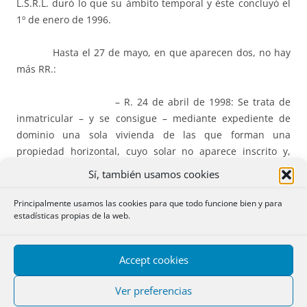
L.S.R.L. duró lo que su ámbito temporal y éste concluyó el
1º de enero de 1996.
Hasta el 27 de mayo, en que aparecen dos, no hay
más RR.:
– R. 24 de abril de 1998: Se trata de
inmatricular – y se consigue – mediante expediente de
dominio una sola vivienda de las que forman una
propiedad horizontal, cuyo solar no aparece inscrito y,
supongo, aunque no queda claro, una cuota indivisa del
Sí, también usamos cookies
solar. Se parte de la posibilidad de inscribir una cuota
indivisa, después se alega que ello se refiere tanto a la
Principalmente usamos las cookies para que todo funcione bien y para
estadísticas propias de la web.
comunidad ordinaria como a la comunidad especial que
nos afecta y que se concreta en la propiedad separada de
la vivienda. Se dice también que el Juez en el expediente
Accept cookies
no constituye la propiedad horizontal, que ya lo estaba, y
que en el mismo han de ser citados los cotitulares, aunque
Ver preferencias
esto no sea materia calificable por el Registrador. Sólo se le