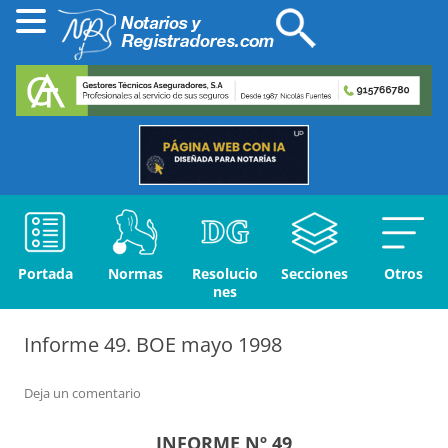
Portada
Normas
Resolucio
Secciones
Otros
nes
Informe 49. BOE mayo 1998
Deja un comentario
INFORME Nº 49