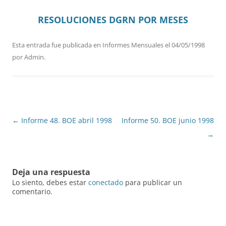
RESOLUCIONES DGRN
POR MESES
Esta entrada fue publicada en
Informes Mensuales
el
04/05/1998
por
Admin
.
Navegación
←
Informe 48. BOE abril 1998
Informe 50. BOE junio 1998
de
→
entradas
Deja una respuesta
Lo siento, debes estar
conectado
para publicar un
comentario.