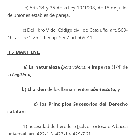
b) Arts 34 y 35 de la Ley 10/1998, de 15 de julio,
de uniones estables de pareja.
c) Del libro V del Código civil de Cataluña: art. 569-
40; art. 531-26.1-
b
y ap. 5 y 7 art 569-41
III.- MANTIENE:
a) La naturaleza
(pars valoris)
e
importe
(1/4)
de
la
Legítima,
b) El orden
de los llamamientos
abintestato, y
c) los Principios Sucesorios del Derecho
catalán:
1) necesidad de heredero [salvo Tortosa o Albacea
universal, art. 422-1.3, 423-1 y 429-7.2]