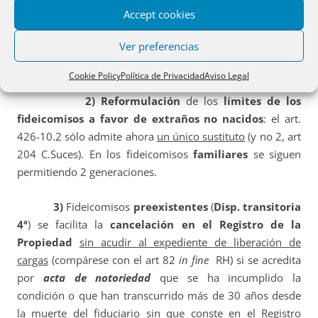
normativa para simplificarla.
[arts. 426-1 y ss]
Accept cookies
Ver preferencias
1)
Los artículos derogados, se incorporan a la
tradición jurídica catalana.
Cookie Policy
Política de Privacidad
Aviso Legal
2)
Reformulación
de los
límites de los
fideicomisos
a favor de extraños no nacidos
: el art.
426-10.2 sólo admite ahora
un único sustituto
(y no 2, art
204 C.Suces). En los fideicomisos
familiares
se siguen
permitiendo 2 generaciones.
3)
Fideicomisos
preexistentes
(
Disp. transitoria
4ª
) se facilita la
cancelación en el Registro de la
Propiedad
sin acudir al expediente de liberación de
cargas
(compárese con el art 82
in fine
RH) si se acredita
por
acta de notoriedad
que se ha incumplido la
condición o que han transcurrido más de 30 años desde
la muerte del fiduciario sin que conste en el Registro