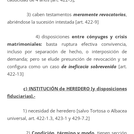
3) caben testamentos
meramente revocatorios
,
abriéndose la sucesión intestada [art. 422-9]
4) disposiciones
entre cónyuges y crisis
matrimoniales:
basta ruptura efectiva convivencia,
incluso por separación de hecho, o interposición de
demanda; pero se elude presunción de revocación y se
configura como un caso
de ineficacia sobrevenida
[art.
422-13]
c) INSTITUCIÓN de HEREDERO [y disposiciones
fiduciarias].-
1) necesidad de heredero [salvo Tortosa o Albacea
universal, art. 422-1.3, 423-1 y 429-7.2]
2)
Condición, término y modo
, tienen sección