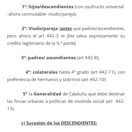
1º: hijos/descendientes
(con usufructo universal
-ahora conmutable- viudo/pareja);
2º:
Viudo/pareja
(
antes
que padres/ascendientes,
pero ahora el art 442-3
in fine
salva expresamente su
crédito legitimario de la ¼ ª parte);
3º:
padres/ ascendientes
(art 442-8);
4º:
colaterales
hasta 4º grado (art 442-11), con
preferencia de hermanos y sobrinos (art 442-10)
5º
la
Generalidad
de Cataluña que debe destinar
las fincas urbanas a políticas de vivienda social (art 442-
13).
c) Sucesión de los DESCENDIENTES: