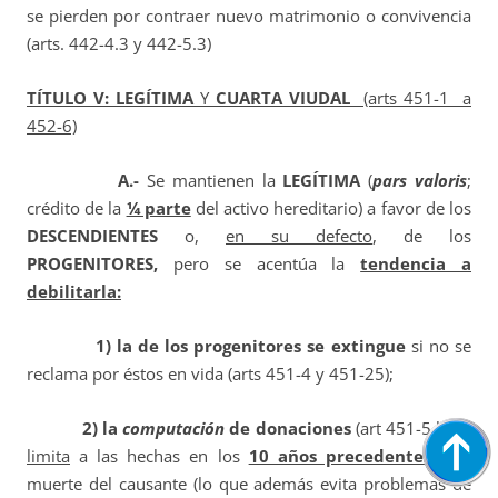
se pierden por contraer nuevo matrimonio o convivencia
(arts. 442-4.3 y 442-5.3)
TÍTULO V:
LEGÍTIMA
Y
CUARTA VIUDAL
(arts 451-1 a
452-6)
A.-
Se mantienen la
LEGÍTIMA
(
pars valoris
;
crédito de la
¼ parte
del activo hereditario) a favor
de los
DESCENDIENTES
o,
en su defecto
, de los
PROGENITORES,
pero se acentúa la
tendencia a
debilitarla:
1) la de los
progenitores se extingue
si no se
reclama por éstos en vida (arts 451-4 y 451-25);
2) la
computación
de donaciones
(art 451-5.b)
se
limita
a las hechas en los
10 años precedentes
a la
muerte del causante (lo que además evita problemas de