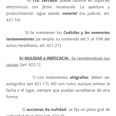
4)
Tto.
cerrado
: puede hacerse en soportes
electrónicos con
firma reconocida
. La apertura y
protocolización sigue siendo
notarial
(no judicial, art.
421-16)
5) Se mantienen los
Codicilos y las memorias
testamentarias
[se amplía su contenido del 5 al 10% del
activo hereditario, art. 421-21]
b) NULIDAD e INEFICACIA
.- Se resistematizan sus
causas
. [art. 422-1]
1) Los testamentos
ológrafos:
deben ser
autógrafos (art 421-17). NO son nulos aunque omitan la
fecha o el lugar, siempre que puedan acreditarse de otra
forma;
2)
acciones de nulidad
: se fija un plazo gral de
caducidad de 4 años [art. 422-3];