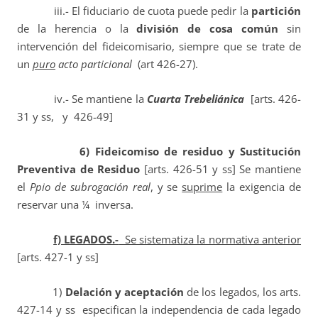
iii.- El fiduciario de cuota puede pedir la
partición
de la herencia o la
división de cosa común
sin
intervención del fideicomisario, siempre que se trate de
un
puro
acto particional
(art 426-27).
iv.- Se mantiene la
Cuarta Trebeliánica
[arts. 426-
31 y ss, y 426-49]
6)
Fideicomiso de residuo y Sustitución
Preventiva de Residuo
[arts. 426-51 y ss] Se mantiene
el
Ppio de subrogación real
, y se
suprime
la exigencia de
reservar una ¼ inversa.
f) LEGADOS.-
Se sistematiza la normativa anterior
[arts. 427-1 y ss]
1)
Delación y aceptación
de los legados, los arts.
427-14 y ss especifican la independencia de cada legado