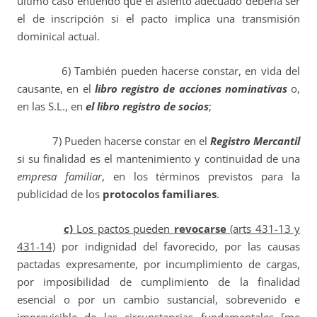
último caso entiendo que el asiento adecuado debería ser
el de inscripción si el pacto implica una transmisión
dominical actual.
6) También pueden hacerse constar, en vida del
causante, en el
libro registro de acciones nominativas
o,
en las S.L., en
el libro registro de socios
;
7) Pueden hacerse constar en el
Registro Mercantil
si su finalidad es el mantenimiento y continuidad de una
empresa familiar
, en los términos previstos para la
publicidad de los
protocolos familiares
.
c)
Los pactos pueden
revocarse
(arts 431-13 y
431-14)
por indignidad del favorecido, por las causas
pactadas expresamente, por incumplimiento de cargas,
por imposibilidad de cumplimiento de la finalidad
esencial o por un cambio sustancial, sobrevenido e