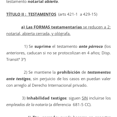
testamento
notarial
abierto
.
TÍTULO II : TESTAMENTOS
(arts 421-1 a 429-15)
a) Las FORMAS testamentarias
se reducen a 2:
notarial, abierta cerrada, y ológrafa.
1) Se
suprime
el testamento
ante párroco
(los
anteriores, caducan si no se protocolizan en 4 años; Disp.
Transitª 3ª)
2) Se mantiene la
prohibición
de
testamentos
ante testigos
, sin perjuicio de los casos en puedan valer
con arreglo al Derecho Internacional privado.
3)
Inhabilidad testigos
: siguen
SIN
incluirse los
empleados de la notaría
(a diferencia 681-5 CC).