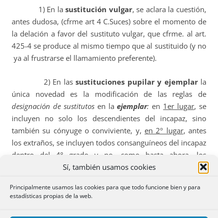
1) En la
sustitución vulgar
, se aclara la cuestión,
antes dudosa, (cfrme art 4 C.Suces) sobre el momento de
la delación a favor del sustituto vulgar, que cfrme. al art.
425-4 se produce al mismo tiempo que al sustituido (y no
ya al frustrarse el llamamiento preferente).
2) En las
sustituciones pupilar y ejemplar
la
única novedad es la modificación de las reglas de
designación de sustitutos
en la
ejemplar
:
en
1er lugar
, se
incluyen no solo los descendientes del incapaz, sino
también su cónyuge o conviviente, y,
en 2º lugar
, antes
los extraños, se incluyen todos consanguíneos del incapaz
dentro del 4º grado y no, como hasta ahora, los
Sí, también usamos cookies
descendientes del testador, que podría ser que no fuesen
parientes del sustituido. También pueden ordenarse a
Principalmente usamos las cookies para que todo funcione bien y para
favor del tutor o cuidador.
estadísticas propias de la web.
e) FIDEICOMISOS.-
Revisión a fondo de la