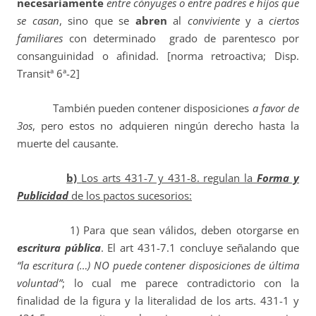
necesariamente
entre cónyuges o entre padres e hijos que
se casan
, sino que se
abren
al
conviviente
y a
ciertos
familiares
con determinado grado de parentesco por
consanguinidad o afinidad. [norma retroactiva; Disp.
Transitª 6ª-2]
También pueden contener disposiciones
a favor de
3os
, pero estos no adquieren ningún derecho hasta la
muerte del causante.
b)
Los arts 431-7 y 431-8. regulan la
Forma y
Publicidad
de los pactos sucesorios:
1) Para que sean válidos, deben otorgarse en
escritura pública
. El art 431-7.1 concluye señalando que
“la escritura (…) NO puede contener disposiciones de última
voluntad”
; lo cual me parece contradictorio con la
finalidad de la figura y la literalidad de los arts. 431-1 y