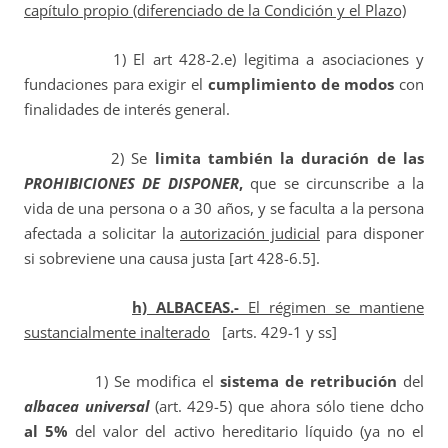
capítulo propio (diferenciado de la Condición y el Plazo)
1) El art 428-2.e) legitima a asociaciones y
fundaciones para exigir el
cumplimiento de modos
con
finalidades de interés general.
2) Se
limita también la duración de las
PROHIBICIONES DE DISPONER
,
que se circunscribe a la
vida de una persona o a 30 años, y se faculta a la persona
afectada a solicitar la
autorización judicial
para disponer
si sobreviene una causa justa [art 428-6.5].
h) ALBACEAS.-
El régimen se mantiene
sustancialmente inalterado
[arts. 429-1 y ss]
1) Se modifica el
sistema de retribución
del
albacea universal
(art. 429-5) que ahora sólo tiene dcho
al 5%
del valor del activo hereditario líquido (ya no el