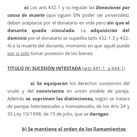
e)
Los arts 432-1 y ss regulan las
Donaciones por
causa de muerte
(que siguen SIN poder ser
universales)
,
deben aceptarse por el donatario en vida pero
sin que el
donante quede vinculado
. La
adquisición del
dominio
por el donatario se supedita (arts 432-1.3 y 432-
4) a la muerte del donante, momento en que aquél puede
por sí solo
tomar posesión de los bienes.
TÍTULO IV: SUCESIÓN INTESTADA
(arts 441-1 a 444-1)
a) Se equiparan
los derechos sucesorios del
viudo y del
conviviente
en unión estable de pareja.
Además
se suprimen las distinciones,
según se tratara
de parejas
heterosexuales u homosexuales,
de los Arts 34 y
35 Ley 10/1998, de 15 de julio, que se
derogan
.
b) Se mantiene el orden de los llamamientos
: