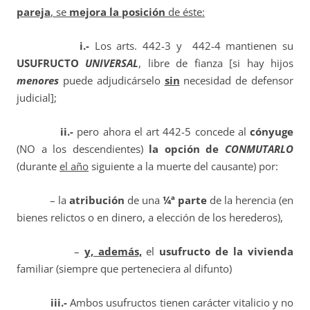
pareja
, se
mejora la posición
de éste:
i.-
Los arts. 442-3 y 442-4 mantienen su
USUFRUCTO
UNIVERSAL
, libre de fianza [si hay hijos
menores
puede adjudicárselo
sin
necesidad de defensor
judicial];
ii.-
pero ahora el art 442-5 concede al
cónyuge
(NO a los descendientes)
la opción de
CONMUTARLO
(durante
el año
siguiente a la muerte del causante) por:
– la
atribución
de una
¼ª parte
de la herencia (en
bienes relictos o en dinero, a elección de los herederos),
–
y, además,
el
usufructo de la vivienda
familiar (siempre que perteneciera al difunto)
iii.-
Ambos usufructos tienen carácter vitalicio y no