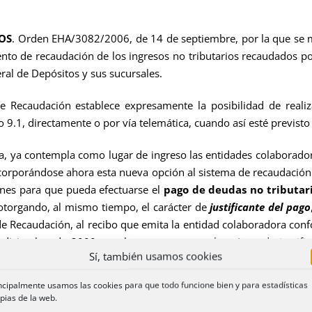
OS
. Orden EHA/3082/2006, de 14 de septiembre, por la que se 
nto de recaudación de los ingresos no tributarios recaudados p
eral de Depósitos y sus sucursales.
e Recaudación establece expresamente la posibilidad de reali
lo 9.1, directamente o por vía telemática, cuando así esté previsto
 ya contempla como lugar de ingreso las entidades colaboradoras
ncorporándose ahora esta nueva opción al sistema de recaudación 
ones para que pueda efectuarse el
pago de deudas no tributari
 otorgando, al mismo tiempo, el carácter de
justificante del pago
de Recaudación, al recibo que emita la entidad colaboradora conf
diciembre de 2000, por la que se otorga el carácter de justi
Sí, también usamos cookies
ncipalmente usamos las cookies para que todo funcione bien y para estadísticas
pias de la web.