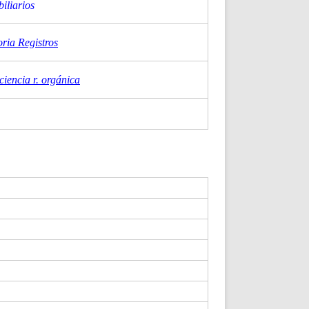
biliarios
ria Registros
iciencia r. orgánica