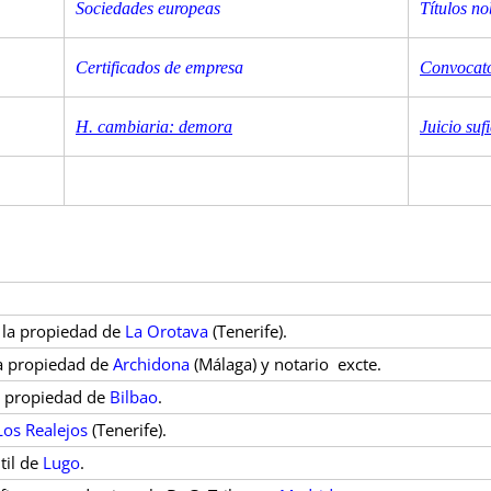
Sociedades europeas
Títulos no
Certificados de empresa
Convocato
H. cambiaria: demora
Juicio suf
e la propiedad de
La Orotava
(Tenerife).
la propiedad de
Archidona
(Málaga) y notario excte.
a propiedad de
Bilbao
.
Los Realejos
(Tenerife).
til de
Lugo
.