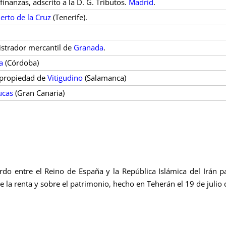
inanzas, adscrito a la D. G. Tributos.
Madrid
.
erto de la Cruz
(Tenerife).
istrador mercantil de
Granada
.
a
(Córdoba)
a propiedad de
Vitigudino
(Salamanca)
ucas
(Gran Canaria)
rdo entre el Reino de España y la República Islámica del Irán pa
e la renta y sobre el patrimonio, hecho en Teherán el 19 de julio