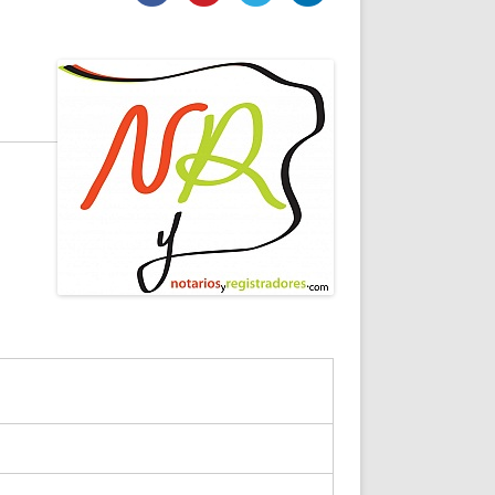
DE INICIO
PREMIO NYR
VORITOS
CONVENCIONES ANUALES
A IRPF
NUEVA ETAPA
AS
POLÍTICA DE PRIVACIDAD
IJUELAS
AVISO LEGAL
POTECA
REPORTAR INCIDENCIA
PERES
LOGOTIPO
CES
ENTREVISTAS
SONRISA
ENVÍA CORREO
CANALES DE VÍDEO