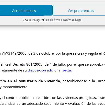
Accept cookies
Ver preferencias
o de España y el Gobierno de Nueva Zelanda para evitar la doble
Cookie Policy
Política de Privacidad
Aviso Legal
colo, hecho en Wellington el 28 de julio de 2005.
 VIV/3149/2006, de 3 de octubre, por la que se crea y regula el R
al Decreto 801/2005, de 1 de julio, por el que se aprueba el 
ncretamente de su
disposición adicional sexta
.
evará
en el Ministerio de Vivienda
, adscribiéndose a
la Dire
 y mantenimiento.
 el control público en relación con las viviendas protegidas, sis
y garantizando un adecuado seguimiento y evaluación de las ayud