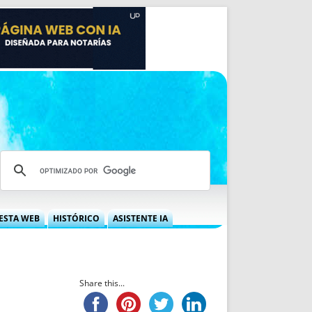
ESTA WEB
HISTÓRICO
ASISTENTE IA
A DGRN
QUÉ OFRECEMOS
 NIF
IDEARIO WEB
 LABORAL
QUIÉNES SOMOS
Share this...
ÁBILES
HISTORIA