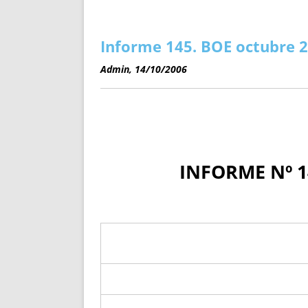
ENRIQUECIDAS
TITULARES 
NO DESESPERES
CAT
A MANO
SUCESIONES 
Informe 145. BOE octubre 
FUTURAS NORMAS
GEORREFE
Admin, 14/10/2006
ALQUILE
TRI
LH Y C
¿SABIA
FRANCI
INFORME Nº 1
BÚSQUED