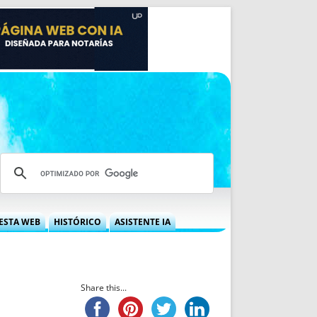
ESTA WEB
HISTÓRICO
ASISTENTE IA
A DGRN
QUÉ OFRECEMOS
 NIF
IDEARIO WEB
 LABORAL
QUIÉNES SOMOS
Share this...
ÁBILES
HISTORIA