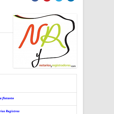
DE INICIO
PREMIO NYR
VORITOS
CONVENCIONES ANUALES
A IRPF
NUEVA ETAPA
AS
POLÍTICA DE PRIVACIDAD
IJUELAS
AVISO LEGAL
POTECA
REPORTAR INCIDENCIA
PERES
LOGOTIPO
CES
ENTREVISTAS
SONRISA
ENVÍA CORREO
CANALES DE VÍDEO
a flotante
rios Registros