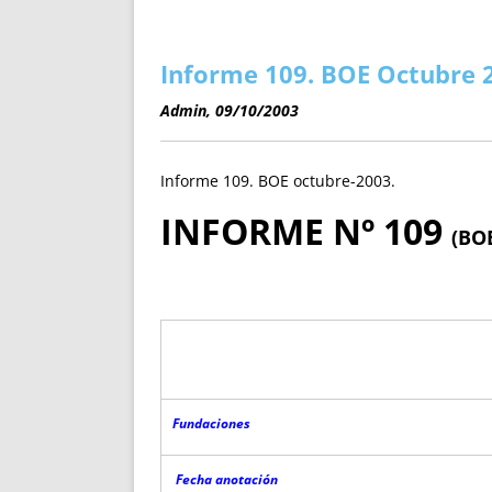
ENRIQUECIDAS
TITULARES 
NO DESESPERES
CAT
A MANO
SUCESIONES 
Informe 109. BOE Octubre 
FUTURAS NORMAS
GEORREFE
Admin, 09/10/2003
ALQUILE
TRI
Informe 109. BOE octubre-2003.
LH Y C
¿SABIA
INFORME Nº 109
(BO
FRANCI
BÚSQUED
Fundaciones
Fecha anotación