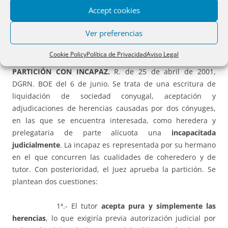
Accept cookies
http://www.cde.ua.es/boe/frame.htm?
boe20010608_20296.gif
Ver preferencias
RESOLUCIONES PROPIEDAD:
Cookie Policy
Política de Privacidad
Aviso Legal
PARTICIÓN CON INCAPAZ.
R. de 25 de abril de 2001,
DGRN. BOE del 6 de junio. Se trata de una escritura de
liquidación de sociedad conyugal, aceptación y
adjudicaciones de herencias causadas por dos cónyuges,
en las que se encuentra interesada, como heredera y
prelegataria de parte alícuota una
incapacitada
judicialmente
. La incapaz es representada por su hermano
en el que concurren las cualidades de coheredero y de
tutor. Con posterioridad, el Juez aprueba la partición. Se
plantean dos cuestiones:
1ª.- El tutor
acepta pura y simplemente las
herencias
, lo que exigiría previa autorización judicial por