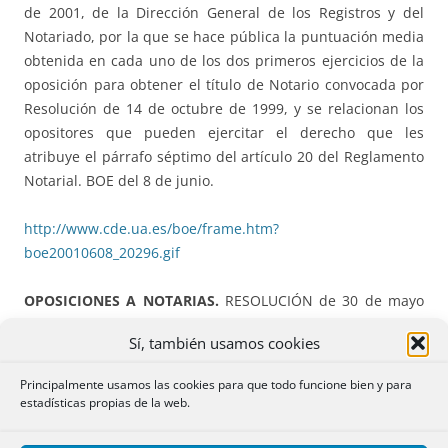
de 2001, de la Dirección General de los Registros y del
Notariado, por la que se hace pública la puntuación media
obtenida en cada uno de los dos primeros ejercicios de la
oposición para obtener el título de Notario convocada por
Resolución de 14 de octubre de 1999, y se relacionan los
opositores que pueden ejercitar el derecho que les
atribuye el párrafo séptimo del artículo 20 del Reglamento
Notarial. BOE del 8 de junio.
http://www.cde.ua.es/boe/frame.htm?
boe20010608_20296.gif
OPOSICIONES A NOTARIAS.
RESOLUCIÓN de 30 de mayo
de 2001, de la Dirección General de los Registros y del
Sí, también usamos cookies
Notariado, por la que se hace pública la lista de opositores
aprobados en la oposición para obtener el título de Notario
Principalmente usamos las cookies para que todo funcione bien y para
convocada por Resolución de 14 de octubre de 1999. BOE
estadísticas propias de la web.
del 8 de junio.