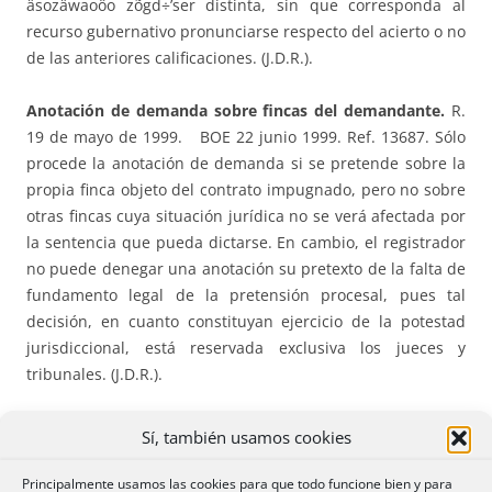
äsozäwaoôo zõgd÷’ser distinta, sin que corresponda al
recurso gubernativo pronunciarse respecto del acierto o no
de las anteriores calificaciones. (J.D.R.).
Anotación de demanda sobre fincas del demandante.
R.
19 de mayo de 1999.
BOE 22 junio 1999. Ref. 13687. Sólo
procede la anotación de demanda si se pretende sobre la
propia finca objeto del contrato impugnado, pero no sobre
otras fincas cuya situación jurídica no se verá afectada por
la sentencia que pueda dictarse. En cambio, el registrador
no puede denegar una anotación su pretexto de la falta de
fundamento legal de la pretensión procesal, pues tal
decisión, en cuanto constituyan ejercicio de la potestad
jurisdiccional, está reservada exclusiva los jueces y
tribunales. (J.D.R.).
R. 20 de mayo de 1999.
Idéntica a la anterior. (J.D.R.).
Sí, también usamos cookies
Acta de notificación de revocación de poderes.
R. 22 mayo
Principalmente usamos las cookies para que todo funcione bien y para