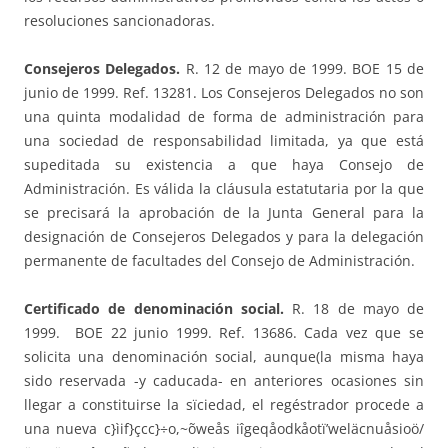
resoluciones sancionadoras.
Consejeros Delegados.
R. 12 de mayo de 1999. BOE 15 de
junio de 1999. Ref. 13281. Los Consejeros Delegados no son
una quinta modalidad de forma de administración para
una sociedad de responsabilidad limitada, ya que está
supeditada su existencia a que haya Consejo de
Administración. Es válida la cláusula estatutaria por la que
se precisará la aprobación de la Junta General para la
designación de Consejeros Delegados y para la delegación
permanente de facultades del Consejo de Administración.
Certificado de denominación social.
R. 18 de mayo de
1999. BOE 22 junio 1999. Ref. 13686. Cada vez que se
solicita una denominación social, aunque(la misma haya
sido reservada -y caducada- en anteriores ocasiones sin
llegar a constituirse la sïciedad, el regéstrador procede a
una nueva c}ìif}çcc}÷o,~õweås iîgeqåodkåotï’weläcnuåsioö/