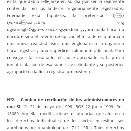
es la que debió reflejarse en su día por ser la realmente
contenida en los linderos originariamente registrados.
Fueraàde esta hipótesis, la pretensión d}Í r}
çwi~ícaäoa`çcbiäc sõg
ûgwúnägleÖggo÷wroäcozögsyïodoäc ÿÿÿorminada finca, no
encubre sino el intento de aplicar el folio de esta última a
una nueva realidad física que englobaría a la originaria
finca registral y una superficie colindante adicional. Para
conseguir tal resultado, el cauce apropiado es la previa
inmatriculación de esa superficie colindante y su posterior
agrupación a la finca registral preexistente.
Nº2. Cambio de retribución de los administradores en
una SL.
R. 21 de mayo de 1999. BOE 22 junio 1999. Ref.
13689. Aquellas modificaciones estatutarias que afecten a
los derechos individuales de los socios necesitan ser
aprobadas por unanimidad (art 71.1 LSRL). Tales derechos