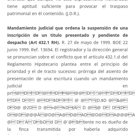
tiene aptitud suficiente para provocar el traspaso
patrimonial en él contenido. (J.D.R.).
Mandamiento judicial que ordena la suspensión de una
inscripción de un titulo presentado y pendiente de
despacho (Art 432.1 RH).
R. 27 de mayo de 1999. BOE 22
junio 1999. Ref. 13694. El registrador y la dirección general
se pronuncian sobre el conflicto que el artículo 432.1.d del
Reglamento Hipotecario plantea entre el principio de
prioridad y el de tracto sucesivo: prórroga del asiento de
presentación de una escritura cuando un mandamiento
judicial en
pr@DD@D@@@D @ DD
!D D! @!D$D! @ @*(D,$D @&@
D0@ @2D D @»@%D(À D @)@ D D(D
D@D@@@À@D@A@D@AD@D@DA@@@AD
@`D`À`DbDd D @`@btente no es dueño de
la finca transmitida por haberla adquirido