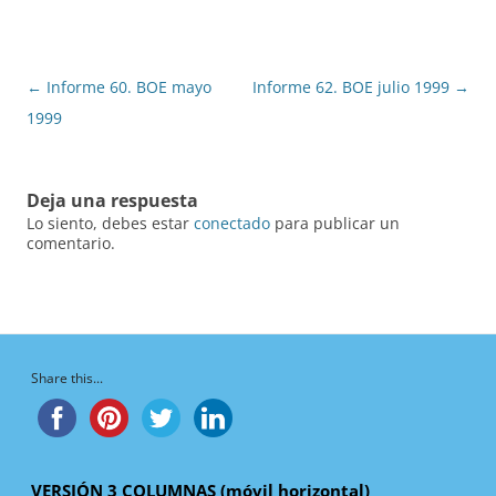
Navegación
←
Informe 60. BOE mayo
Informe 62. BOE julio 1999
→
de
1999
entradas
Deja una respuesta
Lo siento, debes estar
conectado
para publicar un
comentario.
Share this...
VERSIÓN 3 COLUMNAS (móvil horizontal)