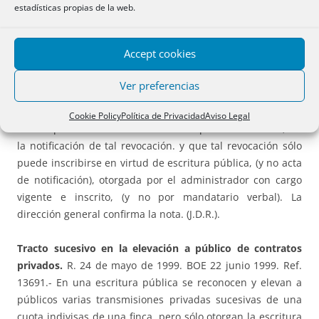
estadísticas propias de la web.
1999.
BOE 22 junio 1999. Ref. 13690. Se solicita la
inscripción en el registro mercantil de un acta notarial de
notificación en la que un mandatario verbal del
Accept cookies
administrador único de una sociedad anónima comunica a
cinco apoderados de la sociedad la revocación de sus
Ver preferencias
poderes. El registrador deniega por entender que el
documento no contiene acto inscribible; que el acto sujeto
Cookie Policy
Política de Privacidad
Aviso Legal
a inscripción es la revocación de los poderes inscritos, no
la notificación de tal revocación. y que tal revocación sólo
puede inscribirse en virtud de escritura pública, (y no acta
de notificación), otorgada por el administrador con cargo
vigente e inscrito, (y no por mandatario verbal). La
dirección general confirma la nota. (J.D.R.).
Tracto sucesivo en la elevación a público de contratos
privados.
R. 24 de mayo de 1999. BOE 22 junio 1999. Ref.
13691.- En una escritura pública se reconocen y elevan a
públicos varias transmisiones privadas sucesivas de una
cuota indivisas de una finca, pero sólo otorgan la escritura