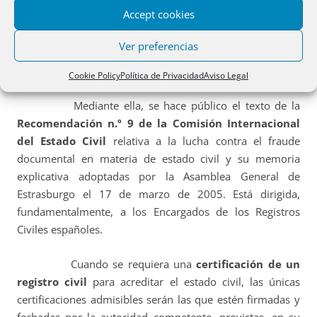
Accept cookies
*INSTRUCCIÓN DGRN
. Instrucción de 20 de marzo de
2006, de la Dirección General de los Registros y del
Ver preferencias
Notariado, sobre
prevención del fraude documental
en materia de estado civil
.
Cookie Policy
Política de Privacidad
Aviso Legal
Mediante ella, se hace público el texto de la
Recomendación n.º 9 de la Comisión Internacional
del Estado Civil
relativa a la lucha contra el fraude
documental en materia de estado civil y su memoria
explicativa adoptadas por la Asamblea General de
Estrasburgo el 17 de marzo de 2005. Está dirigida,
fundamentalmente, a los Encargados de los Registros
Civiles españoles.
Cuando se requiera una
certificación de un
registro civil
para acreditar el estado civil, las únicas
certificaciones admisibles serán las que estén firmadas y