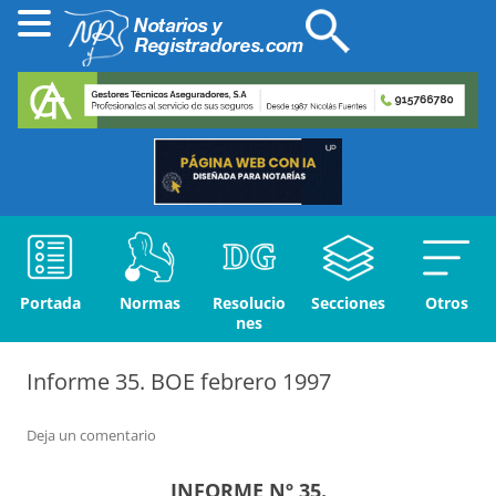
Portada
Normas
Resolucio
Secciones
Otros
nes
Informe 35. BOE febrero 1997
Deja un comentario
INFORME Nº 35.