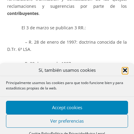
reclamaciones y sugerencias por parte de los
contribuyentes
.
El 3 de marzo se publican 3 RR.:
– R. 28 de enero de 1997: doctrina conocida de la
D.Tr. 6ª LSA.
– R. 29 de enero de 1997:
Sí, también usamos cookies
* Es válida la convocatoria de una Junta
Principalmente usamos las cookies para que todo funcione bien y para
General a pesar de que hubo error en el año de la
estadísticas propias de la web.
publicación en el BORME (1991 -ya pasado- por 1992),
siendo correcta la publicación en el periódico.
Accept cookies
* No es defecto el que existan incorrecciones
Ver preferencias
formales en la certificación protocolizada al transcribir los
anuncios porque la escritura de elevación a público de los
Cookie Policy
Política de Privacidad
Aviso Legal