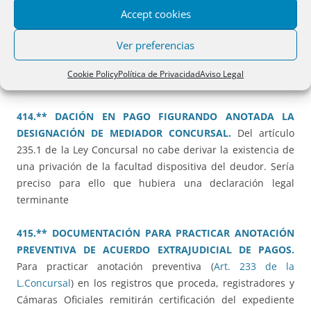
Accept cookies
lograrse mediante la inscripción de la representación
gráfica georreferenciada de la finca por algunos de los
Ver preferencias
procedimientos de los artículos
9.b)
,
199
o
201
de la Ley
Hipotecaria. También cabe la rectificación de un lindero sin
Cookie Policy
Política de Privacidad
Aviso Legal
necesidad de acudir a tales procedimientos.
414.** DACIÓN EN PAGO FIGURANDO ANOTADA LA
DESIGNACIÓN DE MEDIADOR CONCURSAL.
Del artículo
235.1 de la Ley Concursal no cabe derivar la existencia de
una privación de la facultad dispositiva del deudor. Sería
preciso para ello que hubiera una declaración legal
terminante
415.** DOCUMENTACIÓN PARA PRACTICAR ANOTACIÓN
PREVENTIVA DE ACUERDO EXTRAJUDICIAL DE PAGOS.
Para practicar anotación preventiva (
Art. 233 de la
L.Concursal
) en los registros que proceda, registradores y
Cámaras Oficiales remitirán certificación del expediente