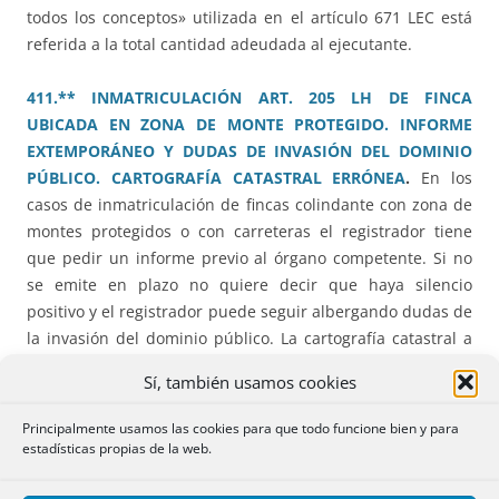
todos los conceptos» utilizada en el artículo 671 LEC está
referida a la total cantidad adeudada al ejecutante.
411.** INMATRICULACIÓN ART. 205 LH DE FINCA
UBICADA EN ZONA DE MONTE PROTEGIDO. INFORME
EXTEMPORÁNEO Y DUDAS DE INVASIÓN DEL DOMINIO
PÚBLICO. CARTOGRAFÍA CATASTRAL ERRÓNEA
.
En los
casos de inmatriculación de fincas colindante con zona de
montes protegidos o con carreteras el registrador tiene
que pedir un informe previo al órgano competente. Si no
se emite en plazo no quiere decir que haya silencio
positivo y el registrador puede seguir albergando dudas de
la invasión del dominio público. La cartografía catastral a
veces es errónea por incluir carreteras dentro de una
Sí, también usamos cookies
parcela privada.
Principalmente usamos las cookies para que todo funcione bien y para
413.*** RECTIFICACIÓN DE LINDERO PARA HACER
estadísticas propias de la web.
CONSTAR LA EXISTENCIA DE PATIO COMUNAL
COLINDANTE.
La modificación de los linderos puede