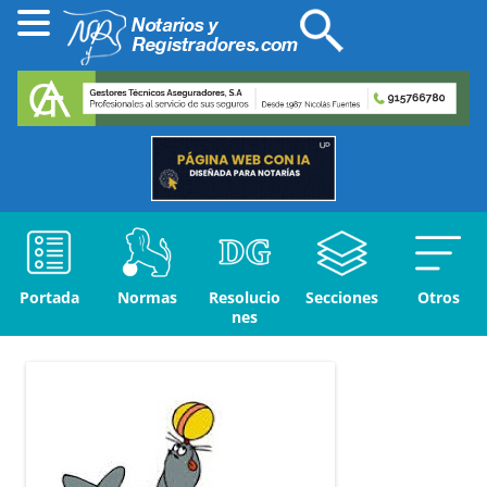
Portada
Normas
Resolucio
Secciones
Otros
nes