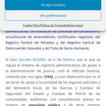
registros administrativos de apoyo a la justicia en España,
Accept cookies
adaptándolo a la normativa europea para el intercambio
de información penal. Se hacen referencias al Registro
Ver preferencias
Central de Menores. Amplía el acceso a los registros a la
Cookie Policy
Política de Privacidad
Aviso Legal
policía local y autonómica, así como a instituciones
penitenciarias. Se modifican los procesos de cancelación y
actualización de antecedentes. Certificados negativos. del
Registro Central de Penados y del Registro Central de
Delincuentes Sexuales y de Trata de Seres Humanos.
El
Real Decreto 95/2009, de 6 de febrero
, por el que se
regula el Sistema de registros administrativos de apoyo a
la Administración de Justicia, creó el referido Sistema,
conocido por sus siglas
SIRAJ
, y cuyo objeto principal es el
de servir de apoyo a la actividad de los órganos judiciales y
del Ministerio Fiscal, de las Fuerzas y Cuerpos de
Seguridad del Estado y Cuerpos de Policía de las
comunidades autónomas con competencias plenas en
materia de
seguridad pública
, y de otros órganos