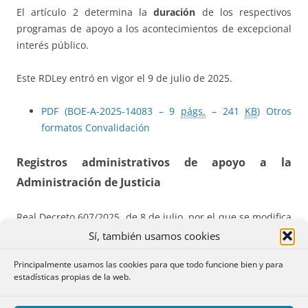
El artículo 2 determina la
duración
de los respectivos
programas de apoyo a los acontecimientos de excepcional
interés público.
Este RDLey entró en vigor el 9 de julio de 2025.
PDF (BOE-A-2025-14083 – 9
págs.
– 241
KB
)
Otros
formatos
Convalidación
Registros administrativos de apoyo a la
Administración de Justicia
Real Decreto 607/2025, de 8 de julio, por el que se modifica
el Real Decreto 95/2009, de 6 de febrero, por el que se
Sí, también usamos cookies
regula el Sistema de registros administrativos de apoyo a
Principalmente usamos las cookies para que todo funcione bien y para
la Administración de Justicia.
estadísticas propias de la web.
Resumen:
Este RD realiza cambios en el sistema de