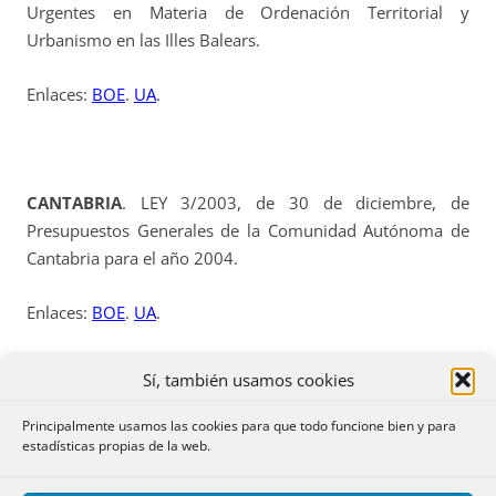
Urgentes en Materia de Ordenación Territorial y
Urbanismo en las Illes Balears.
Enlaces:
BOE
.
UA
.
CANTABRIA
. LEY 3/2003, de 30 de diciembre, de
Presupuestos Generales de la Comunidad Autónoma de
Cantabria para el año 2004.
Enlaces:
BOE
.
UA
.
Sí, también usamos cookies
CANTABRIA.
LEY 4/2003, de 30 de diciembre, de
Principalmente usamos las cookies para que todo funcione bien y para
estadísticas propias de la web.
Medidas Administrativas y Fiscales.