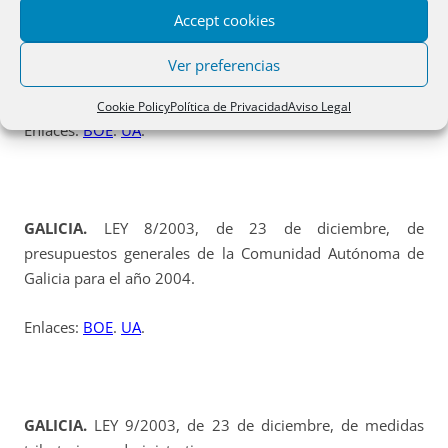
Se modifican las deducciones por circunstancias
Accept cookies
personales y familiares en el Impuesto sobre la Renta de
las Personas Físicas, y se eleva el máximo de deducción
Ver preferencias
hasta 270 euros.
Cookie Policy
Política de Privacidad
Aviso Legal
Enlaces:
BOE
.
UA
.
GALICIA.
LEY 8/2003, de 23 de diciembre, de
presupuestos generales de la Comunidad Autónoma de
Galicia para el año 2004.
Enlaces:
BOE
.
UA
.
GALICIA.
LEY 9/2003, de 23 de diciembre, de medidas