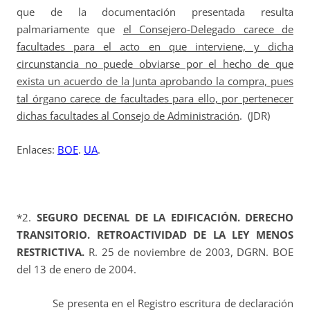
que de la documentación presentada resulta
palmariamente que
el Consejero-Delegado carece de
facultades para el acto en que interviene, y dicha
circunstancia no puede obviarse por el hecho de que
exista un acuerdo de la Junta aprobando la compra, pues
tal órgano carece de facultades para ello, por pertenecer
dichas facultades al Consejo de Administración
. (JDR)
Enlaces:
BOE
.
UA
.
*2.
SEGURO DECENAL DE LA EDIFICACIÓN. DERECHO
TRANSITORIO. RETROACTIVIDAD DE LA LEY MENOS
RESTRICTIVA.
R. 25 de noviembre de 2003, DGRN. BOE
del 13 de enero de 2004.
Se presenta en el Registro escritura de declaración