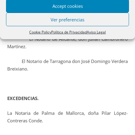
JUBILACIONES.
Accept cookies
El Notario de Vélez-Málaga, don José Uceda
Ver preferencias
Montoro.
Cookie Policy
Política de Privacidad
Aviso Legal
El Notario de Alicante, don Julián Cambronero
Martínez.
El Notario de Tarragona don José Domingo Verdera
Breixiano.
EXCEDENCIAS.
La Notaria de Palma de Mallorca, doña Pilar López-
Contreras Conde.